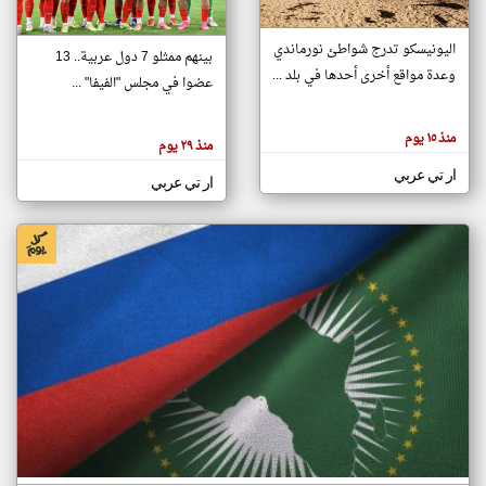
اليونيسكو تدرج شواطئ نورماندي
بينهم ممثلو 7 دول عربية.. 13
klyoum.com
وعدة مواقع أخرى أحدها في بلد ...
تغيير الدولة
عضوا في مجلس "الفيفا" ...
تعبر
مصادر الأخبار من جزر القمر
المقالات
الموجوده
اخبار جزر القمر على مدار الساعة
منذ ١٥ يوم
هنا عن
منذ ٢٩ يوم
وجهة
نظر
أهم اخبار جزر القمر العاجلة والمباشرة
ار تي عربي
كاتبيها.
ار تي عربي