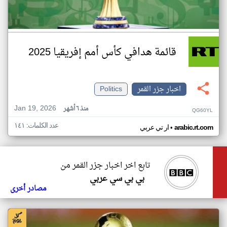
قائمة هدافي كأس أمم إفريقيا 2025
اخبار جزر القمر
Politics
Jan 19, 2026
منذ ٦ أشهر
QG60YL
عدد الكلمات: ١٤١
•
arabic.rt.com
ار تي عربي
تابع اخر اخبار جزر القمر من
بي بي سي عربي
مصادر أخرى