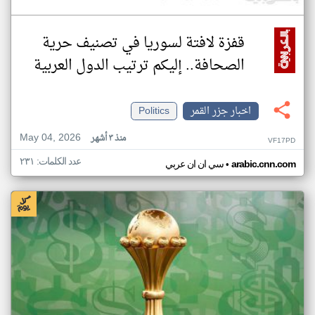
قفزة لافتة لسوريا في تصنيف حرية
الصحافة.. إليكم ترتيب الدول العربية
اخبار جزر القمر
Politics
May 04, 2026
منذ ٣ أشهر
VF17PD
عدد الكلمات: ٢٣١
•
arabic.cnn.com
سي ان ان عربي