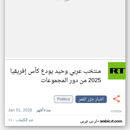
منتخب عربي وحيد يودع كأس إفريقيا
2025 من دور المجموعات
اخبار جزر القمر
Politics
Jan 01, 2026
منذ ٧ أشهر
YU55DX
عدد الكلمات: ١١٠
•
arabic.rt.com
ار تي عربي