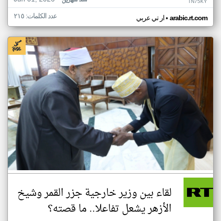
منذ شهرين
TN75KY
عدد الكلمات: ٢١٥
•
arabic.rt.com
ار تي عربي
لقاء بين وزير خارجية جزر القمر وشيخ
الأزهر يشعل تفاعلا.. ما قصته؟