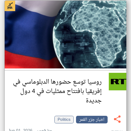
روسيا توسع حضورها الدبلوماسي في
إفريقيا بافتتاح ممثليات في 4 دول
جديدة
اخبار جزر القمر
Politics
Jun 01, 2026