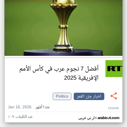
أفضل 7 نجوم عرب في كأس الأمم
الإفريقية 2025
اخبار جزر القمر
Politics
Jan 16, 2026
منذ ٦ أشهر
YD16SE
عدد الكلمات: ١٠٩
•
arabic.rt.com
ار تي عربي