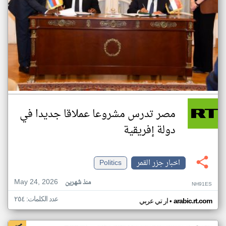
مصر تدرس مشروعا عملاقا جديدا في
دولة إفريقية
اخبار جزر القمر
Politics
May 24, 2026
منذ شهرين
NH91ES
عدد الكلمات: ٢٥٤
•
arabic.rt.com
ار تي عربي