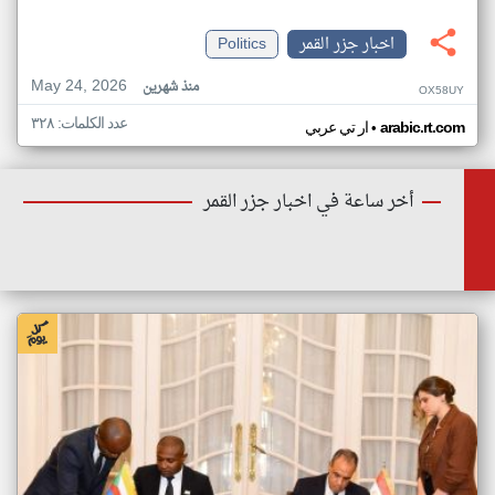
اخبار جزر القمر
Politics
May 24, 2026
منذ شهرين
OX58UY
عدد الكلمات: ٣٢٨
•
arabic.rt.com
ار تي عربي
أخر ساعة في اخبار جزر القمر