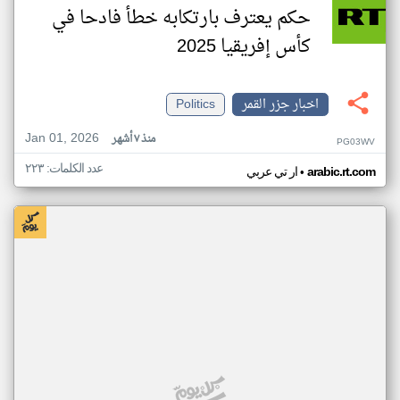
حكم يعترف بارتكابه خطأ فادحا في
كأس إفريقيا 2025
اخبار جزر القمر
Politics
Jan 01, 2026
منذ ٧ أشهر
PG03WV
عدد الكلمات: ٢٢٣
•
arabic.rt.com
ار تي عربي