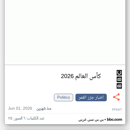
كأس العالم 2026
اخبار جزر القمر
Politics
Jun 01, 2026
منذ شهرين
PF63IT
عدد الكلمات: ٦ الصور: ٢٥
•
bbc.com
بي بي سي عربي