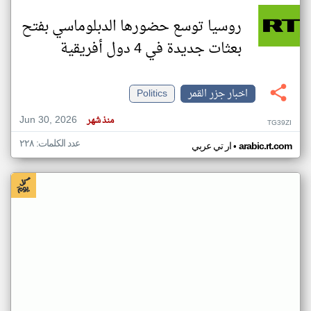
روسيا توسع حضورها الدبلوماسي بفتح
بعثات جديدة في 4 دول أفريقية
اخبار جزر القمر
Politics
Jun 30, 2026
منذ شهر
TG39ZI
عدد الكلمات: ٢٢٨
•
arabic.rt.com
ار تي عربي