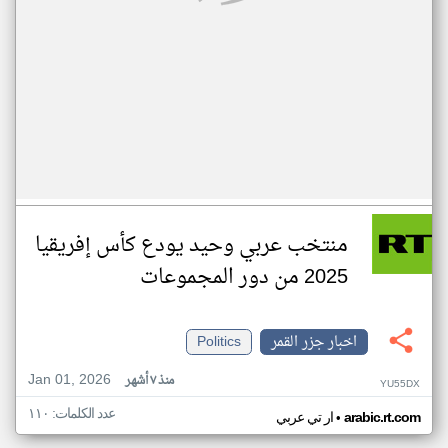
منتخب عربي وحيد يودع كأس إفريقيا
2025 من دور المجموعات
اخبار جزر القمر
Politics
Jan 01, 2026
منذ ٧ أشهر
YU55DX
عدد الكلمات: ١١٠
•
arabic.rt.com
ار تي عربي