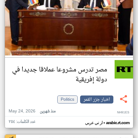
مصر تدرس مشروعا عملاقا جديدا في
دولة إفريقية
اخبار جزر القمر
Politics
May 24, 2026
منذ شهرين
NH91ES
عدد الكلمات: ٢٥٤
•
arabic.rt.com
ار تي عربي