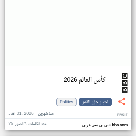
كأس العالم 2026
اخبار جزر القمر
Politics
Jun 01, 2026
منذ شهرين
PF63IT
عدد الكلمات: ٦ الصور: ٢٥
•
bbc.com
بي بي سي عربي