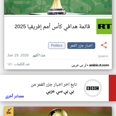
قائمة هدافي كأس أمم إفريقيا 2025
اخبار جزر القمر
Politics
Jan 19, 2026
منذ ٦ أشهر
QG60YL
عدد الكلمات: ١٤١
•
arabic.rt.com
ار تي عربي
تابع اخر اخبار جزر القمر من
بي بي سي عربي
مصادر أخرى