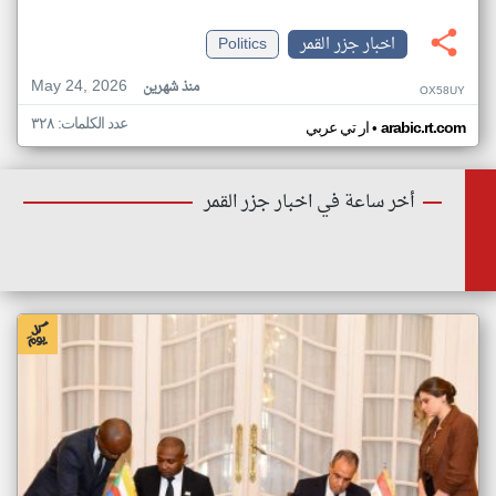
اخبار جزر القمر
Politics
May 24, 2026
منذ شهرين
OX58UY
عدد الكلمات: ٣٢٨
•
arabic.rt.com
ار تي عربي
أخر ساعة في اخبار جزر القمر