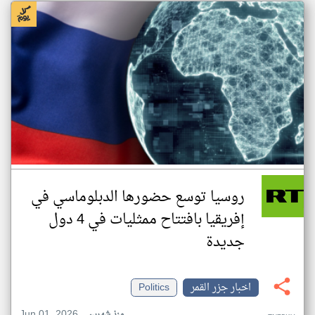
روسيا توسع حضورها الدبلوماسي في
إفريقيا بافتتاح ممثليات في 4 دول
جديدة
اخبار جزر القمر
Politics
Jun 01, 2026