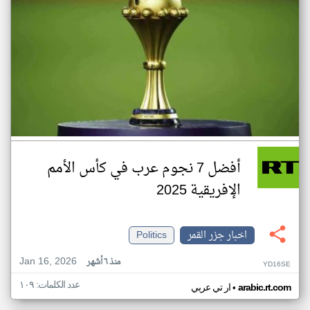
أفضل 7 نجوم عرب في كأس الأمم
الإفريقية 2025
اخبار جزر القمر
Politics
Jan 16, 2026
منذ ٦ أشهر
YD16SE
عدد الكلمات: ١٠٩
•
arabic.rt.com
ار تي عربي