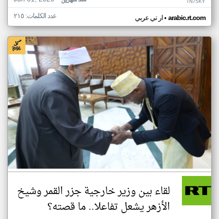
منذ شهرين
TN75KY
عدد الكلمات: ٢١٥
•
arabic.rt.com
ار تي عربي
لقاء بين وزير خارجية جزر القمر وشيخ
الأزهر يشعل تفاعلا.. ما قصته؟