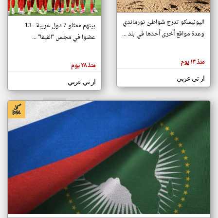
اليونيسكو تدرج شواطئ نورماندي
بينهم ممثلو 7 دول عربية.. 13
klyoum.com
وعدة مواقع أخرى أحدها في بلد ...
تغيير الدولة
عضوا في مجلس "الفيفا" ...
تعبر
مصادر الأخبار من جزر القمر
المقالات
الموجوده
اخبار جزر القمر على مدار الساعة
منذ ١٣ يوم
هنا عن
منذ ٢٨ يوم
وجهة
نظر
أهم اخبار جزر القمر العاجلة والمباشرة
ار تي عربي
كاتبيها.
ار تي عربي