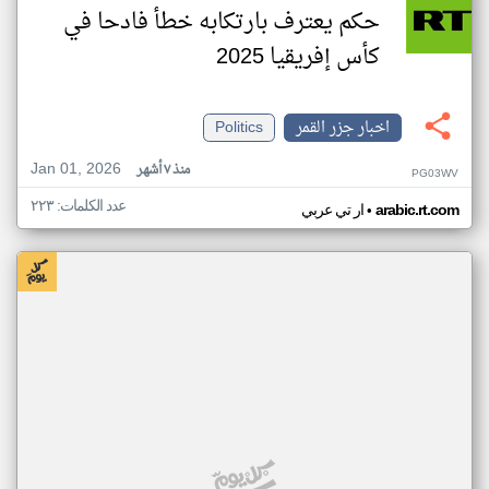
حكم يعترف بارتكابه خطأ فادحا في
كأس إفريقيا 2025
اخبار جزر القمر
Politics
Jan 01, 2026
منذ ٧ أشهر
PG03WV
عدد الكلمات: ٢٢٣
•
arabic.rt.com
ار تي عربي