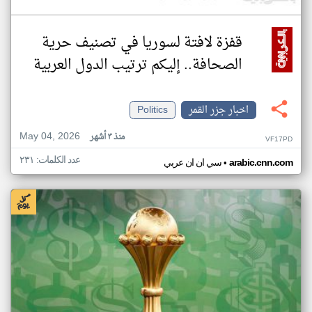
قفزة لافتة لسوريا في تصنيف حرية
الصحافة.. إليكم ترتيب الدول العربية
اخبار جزر القمر
Politics
May 04, 2026
منذ ٣ أشهر
VF17PD
عدد الكلمات: ٢٣١
•
arabic.cnn.com
سي ان ان عربي