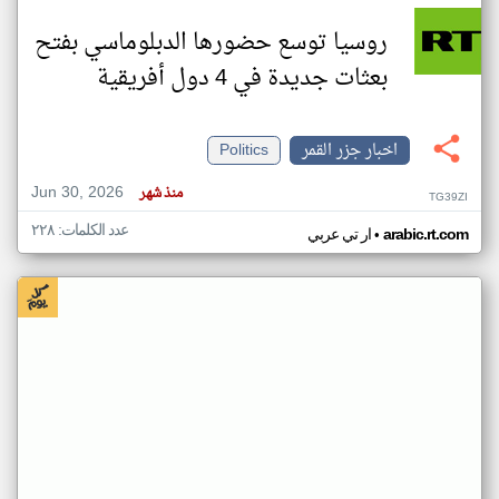
روسيا توسع حضورها الدبلوماسي بفتح
بعثات جديدة في 4 دول أفريقية
اخبار جزر القمر
Politics
Jun 30, 2026
منذ شهر
TG39ZI
عدد الكلمات: ٢٢٨
•
arabic.rt.com
ار تي عربي