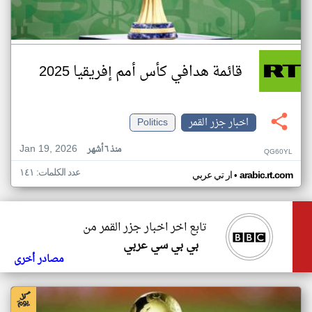
قائمة هدافي كأس أمم إفريقيا 2025
اخبار جزر القمر
Politics
Jan 19, 2026
منذ ٦ أشهر
QG60YL
عدد الكلمات: ١٤١
•
arabic.rt.com
ار تي عربي
تابع اخر اخبار جزر القمر من
بي بي سي عربي
مصادر أخرى