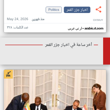
اخبار جزر القمر
Politics
May 24, 2026
منذ شهرين
OX58UY
عدد الكلمات: ٣٢٨
•
arabic.rt.com
ار تي عربي
أخر ساعة في اخبار جزر القمر