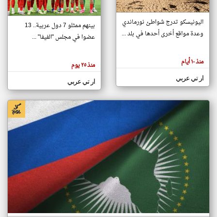
اليونيسكو تدرج شواطئ نورماندي
بينهم ممثلو 7 دول عربية.. 13
klyoum.com
وعدة مواقع أخرى أحدها في بلد ...
تغيير الدولة
عضوا في مجلس "الفيفا" ...
تعبر
مصادر الأخبار من جزر القمر
المقالات
الموجوده
اخبار جزر القمر على مدار الساعة
منذ ١٠ أيام
هنا عن
منذ ٢٥ يوم
وجهة
نظر
أهم اخبار جزر القمر العاجلة والمباشرة
ار تي عربي
كاتبيها.
ار تي عربي