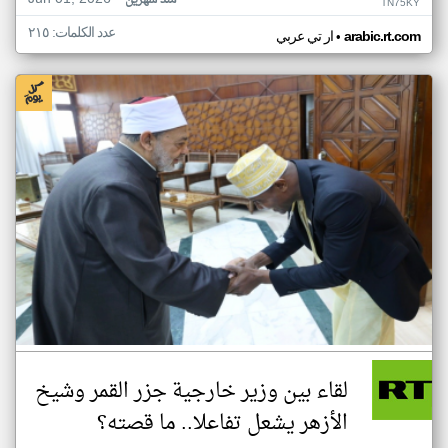
منذ شهرين
TN75KY
عدد الكلمات: ٢١٥
•
arabic.rt.com
ار تي عربي
لقاء بين وزير خارجية جزر القمر وشيخ
الأزهر يشعل تفاعلا.. ما قصته؟