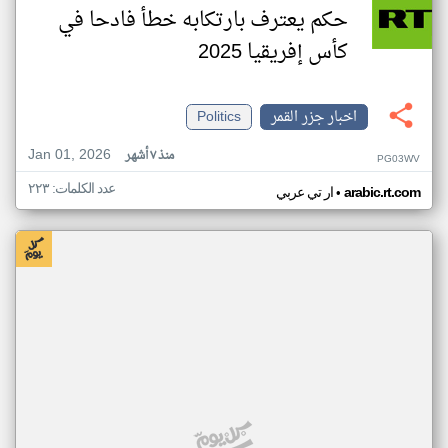
حكم يعترف بارتكابه خطأ فادحا في
كأس إفريقيا 2025
اخبار جزر القمر
Politics
Jan 01, 2026
منذ ٧ أشهر
PG03WV
عدد الكلمات: ٢٢٣
•
arabic.rt.com
ار تي عربي