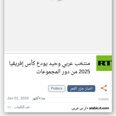
منتخب عربي وحيد يودع كأس إفريقيا
2025 من دور المجموعات
اخبار جزر القمر
Politics
Jan 01, 2026
منذ ٧ أشهر
YU55DX
عدد الكلمات: ١١٠
•
arabic.rt.com
ار تي عربي