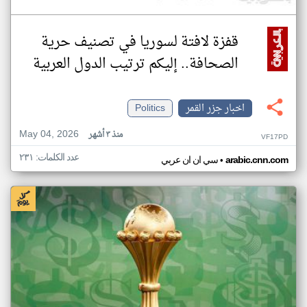
قفزة لافتة لسوريا في تصنيف حرية
الصحافة.. إليكم ترتيب الدول العربية
اخبار جزر القمر
Politics
May 04, 2026
منذ ٣ أشهر
VF17PD
عدد الكلمات: ٢٣١
•
arabic.cnn.com
سي ان ان عربي