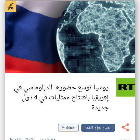
روسيا توسع حضورها الدبلوماسي في
إفريقيا بافتتاح ممثليات في 4 دول
جديدة
اخبار جزر القمر
Politics
Jun 01, 2026