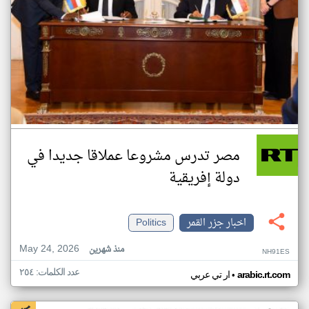
مصر تدرس مشروعا عملاقا جديدا في
دولة إفريقية
اخبار جزر القمر
Politics
May 24, 2026
منذ شهرين
NH91ES
عدد الكلمات: ٢٥٤
•
arabic.rt.com
ار تي عربي