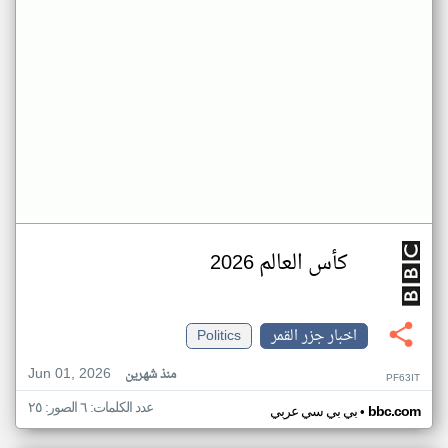
كأس العالم 2026
اخبار جزر القمر
Politics
Jun 01, 2026
منذ شهرين
PF63IT
عدد الكلمات: ٦ الصور: ٢٥
•
bbc.com
بي بي سي عربي