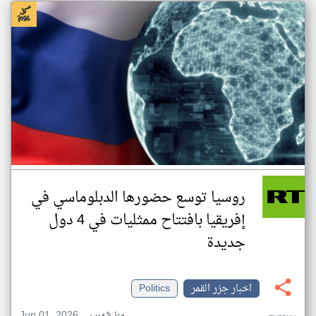
روسيا توسع حضورها الدبلوماسي في
إفريقيا بافتتاح ممثليات في 4 دول
جديدة
اخبار جزر القمر
Politics
Jun 01, 2026