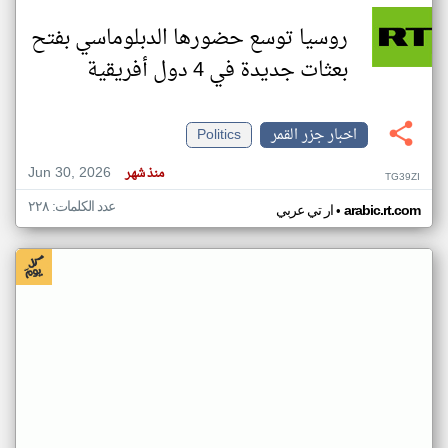
روسيا توسع حضورها الدبلوماسي بفتح
بعثات جديدة في 4 دول أفريقية
اخبار جزر القمر
Politics
Jun 30, 2026
منذ شهر
TG39ZI
عدد الكلمات: ٢٢٨
•
arabic.rt.com
ار تي عربي