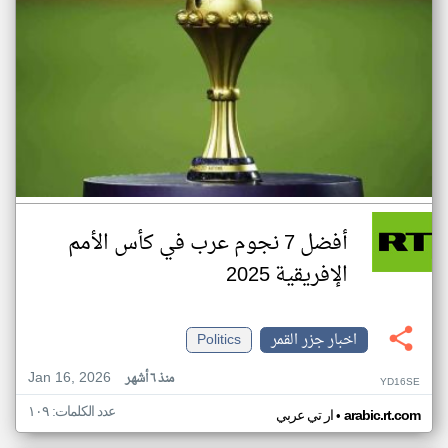
أفضل 7 نجوم عرب في كأس الأمم
الإفريقية 2025
اخبار جزر القمر
Politics
Jan 16, 2026
منذ ٦ أشهر
YD16SE
عدد الكلمات: ١٠٩
•
arabic.rt.com
ار تي عربي