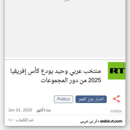
منتخب عربي وحيد يودع كأس إفريقيا
2025 من دور المجموعات
اخبار جزر القمر
Politics
Jan 01, 2026
منذ ٧ أشهر
YU55DX
عدد الكلمات: ١١٠
•
arabic.rt.com
ار تي عربي