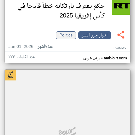
حكم يعترف بارتكابه خطأ فادحا في
كأس إفريقيا 2025
اخبار جزر القمر
Politics
Jan 01, 2026
منذ ٧ أشهر
PG03WV
عدد الكلمات: ٢٢٣
•
arabic.rt.com
ار تي عربي