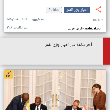
اخبار جزر القمر
Politics
May 24, 2026
منذ شهرين
OX58UY
عدد الكلمات: ٣٢٨
•
arabic.rt.com
ار تي عربي
أخر ساعة في اخبار جزر القمر