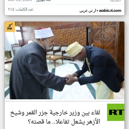
منذ شهرين
TN75KY
عدد الكلمات: ٢١٥
•
arabic.rt.com
ار تي عربي
لقاء بين وزير خارجية جزر القمر وشيخ
الأزهر يشعل تفاعلا.. ما قصته؟