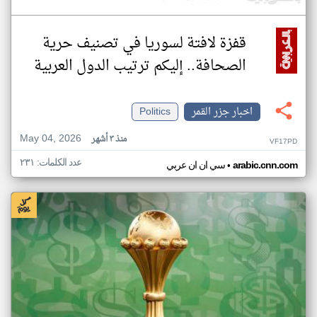
قفزة لافتة لسوريا في تصنيف حرية
الصحافة.. إليكم ترتيب الدول العربية
اخبار جزر القمر
Politics
May 04, 2026
منذ ٣ أشهر
VF17PD
عدد الكلمات: ٢٣١
•
arabic.cnn.com
سي ان ان عربي