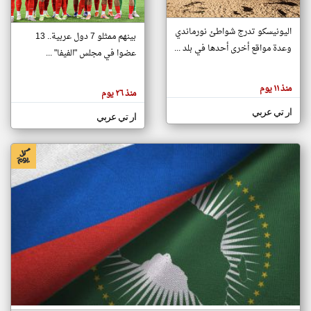
اليونيسكو تدرج شواطئ نورماندي
بينهم ممثلو 7 دول عربية.. 13
klyoum.com
وعدة مواقع أخرى أحدها في بلد ...
تغيير الدولة
عضوا في مجلس "الفيفا" ...
تعبر
مصادر الأخبار من جزر القمر
المقالات
الموجوده
اخبار جزر القمر على مدار الساعة
منذ ١١ يوم
هنا عن
منذ ٢٦ يوم
وجهة
نظر
أهم اخبار جزر القمر العاجلة والمباشرة
ار تي عربي
كاتبيها.
ار تي عربي