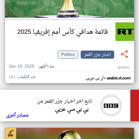
قائمة هدافي كأس أمم إفريقيا 2025
اخبار جزر القمر
Politics
Jan 19, 2026
منذ ٦ أشهر
QG60YL
عدد الكلمات: ١٤١
•
arabic.rt.com
ار تي عربي
تابع اخر اخبار جزر القمر من
بي بي سي عربي
مصادر أخرى