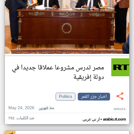
مصر تدرس مشروعا عملاقا جديدا في
دولة إفريقية
اخبار جزر القمر
Politics
May 24, 2026
منذ شهرين
NH91ES
عدد الكلمات: ٢٥٤
•
arabic.rt.com
ار تي عربي