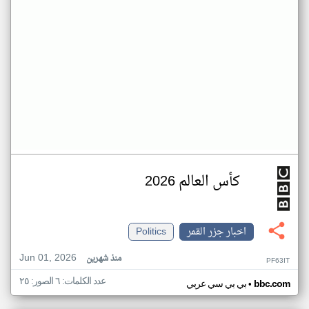
كأس العالم 2026
اخبار جزر القمر
Politics
Jun 01, 2026
منذ شهرين
PF63IT
عدد الكلمات: ٦ الصور: ٢٥
•
bbc.com
بي بي سي عربي