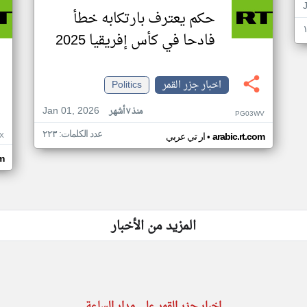
حكم يعترف بارتكابه خطأ
فادحا في كأس إفريقيا 2025
اخبار جزر القمر
Politics
Jan 01, 2026
منذ ٧ أشهر
PG03WV
عدد الكلمات: ٢٢٣
•
X
arabic.rt.com
ار تي عربي
om
المزيد من الأخبار
اخبار جزر القمر على مدار الساعة