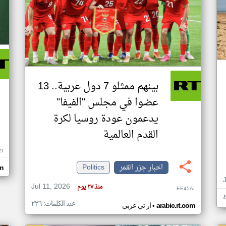
بينهم ممثلو 7 دول عربية.. 13
عضوا في مجلس "الفيفا"
يدعمون عودة روسيا لكرة
القدم العالمية
ZI
اخبار جزر القمر
Politics
om
Jul 11, 2026
منذ ٢٧ يوم
EE45AI
عدد الكلمات: ٢٢٦
•
arabic.rt.com
ار تي عربي