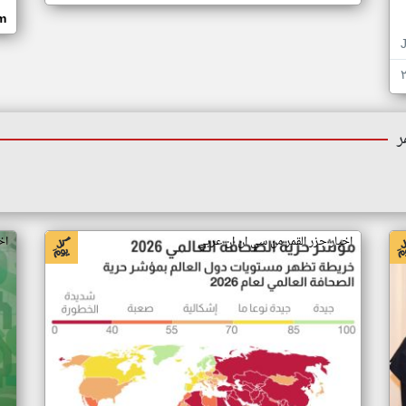
om
ر
اخبار جزر القمر من سي ان ان عربي
اخ