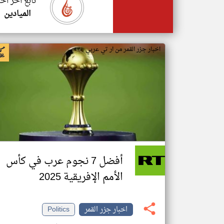
تابع اخر اخب
الميادين
اخبار جزر القمر من ار تي عربي
أفضل 7 نجوم عرب في كأس
الأمم الإفريقية 2025
اخبار جزر القمر
Politics