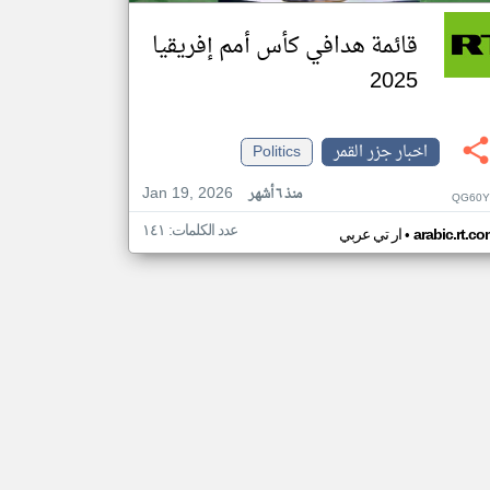
قائمة هدافي كأس أمم إفريقيا
2025
اخبار جزر القمر
Politics
Jan 19, 2026
منذ ٦ أشهر
QG60Y
عدد الكلمات: ١٤١
•
arabic.rt.c
ار تي عربي