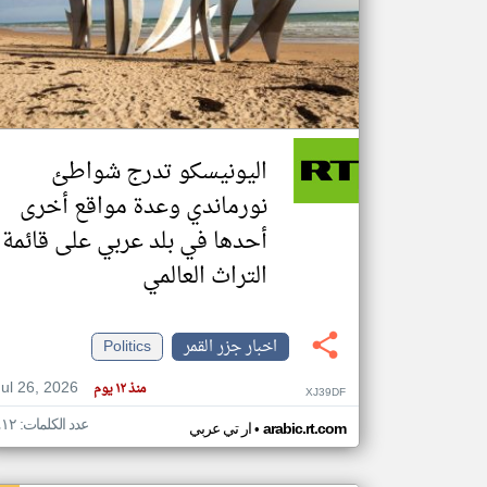
تعبر
المقالات
الموجوده
هنا عن
وجهة
اليونيسكو تدرج شواطئ
نظر
كاتبيها.
نورماندي وعدة مواقع أخرى
أحدها في بلد عربي على قائمة
التراث العالمي
اخبار جزر القمر
Politics
Jul 26, 2026
منذ ١٢ يوم
XJ39DF
عدد الكلمات: ٤١٢
•
arabic.rt.com
ار تي عربي