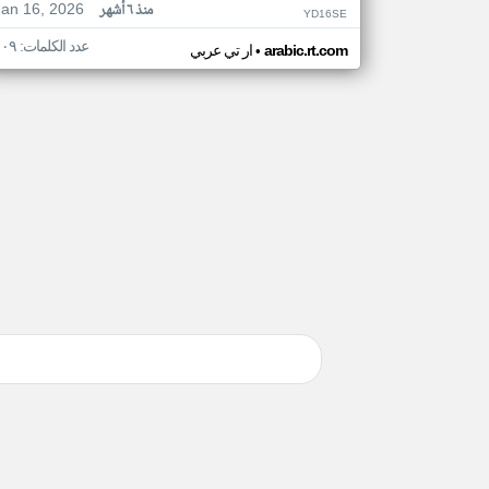
Jan 16, 2026
منذ ٦ أشهر
YD16SE
عدد الكلمات: ١٠٩
•
arabic.rt.com
ار تي عربي