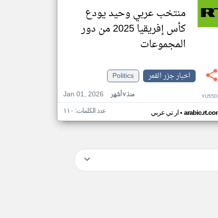
منتخب عربي وحيد يودع
كأس إفريقيا 2025 من دور
المجموعات
اخبار جزر القمر
Politics
Jan 01, 2026
منذ ٧ أشهر
YU55D
عدد الكلمات: ١١٠
•
arabic.rt.c
ار تي عربي