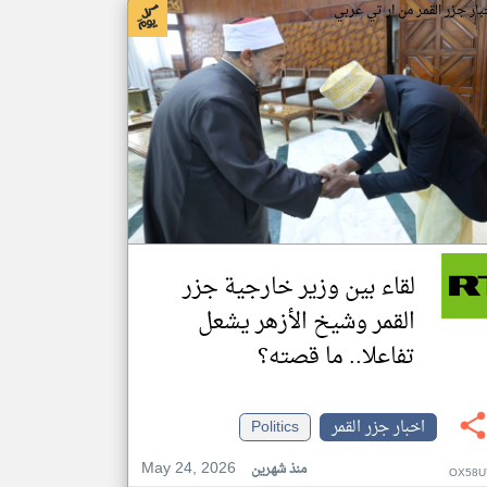
بار جزر القمر من ار تي عربي
لقاء بين وزير خارجية جزر
القمر وشيخ الأزهر يشعل
تفاعلا.. ما قصته؟
اخبار جزر القمر
Politics
May 24, 2026
منذ شهرين
OX58U