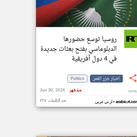
klyoum.com
تغيير الدولة
مصادر الأخبار من جزر القمر
روسيا توسع حضورها
اخبار جزر القمر على مدار الساعة
الدبلوماسي بفتح بعثات جديدة
أهم اخبار جزر القمر العاجلة والمباشرة
في 4 دول أفريقية
اخبار جزر القمر
Politics
Jun 30, 2026
منذ شهر
TG39
عدد الكلمات: ٢٢٨
•
arabic.rt.c
ار تي عربي