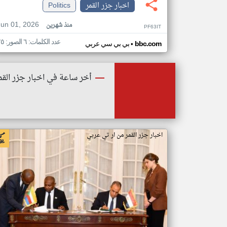
اخبار جزر القمر
Politics
Jun 01, 2026
منذ شهرين
PF63IT
عدد الكلمات: ٦ الصور: ٢٥
•
bbc.com
بي بي سي عربي
أخر ساعة في اخبار جزر القم
اخبار جزر القمر من ار تي عربي