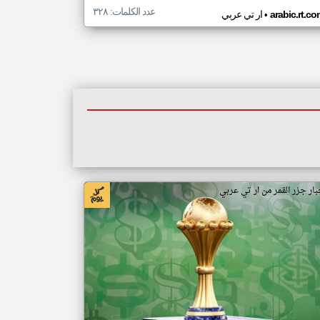
عدد الكلمات: ٣٢٨
•
arabic.rt.c
ار تي عربي
بار جزر القمر من ار تي عربي