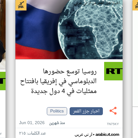
اخبار جزر القمر من ار تي عربي
اخ
روسيا توسع حضورها
الدبلوماسي في إفريقيا بافتتاح
ممثليات في 4 دول جديدة
اخبار جزر القمر
Politics
Jun 01, 2026
منذ شهرين
TN75KY
عدد الكلمات: ٢١٥
•
Y
arabic.rt.com
ار تي عربي