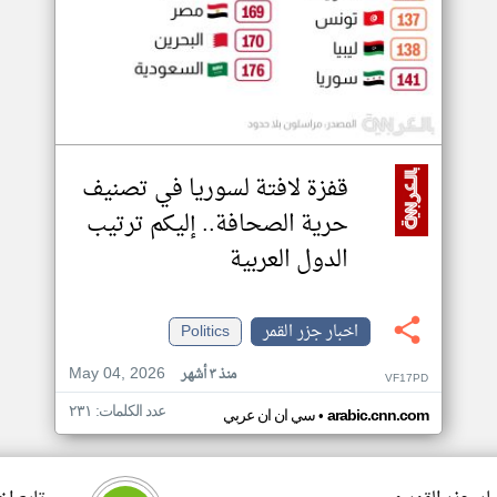
قفزة لافتة لسوريا في تصنيف
حرية الصحافة.. إليكم ترتيب
الدول العربية
اخبار جزر القمر
Politics
May 04, 2026
منذ ٣ أشهر
VF17PD
عدد الكلمات: ٢٣١
•
arabic.cnn.com
سي ان ان عربي