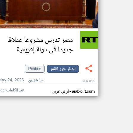
مصر تدرس مشروعا عملاقا
جديدا في دولة إفريقية
اخبار جزر القمر
Politics
May 24, 2026
منذ شهرين
NH91ES
عدد الكلمات: ٢٥٤
•
arabic.rt.com
ار تي عربي