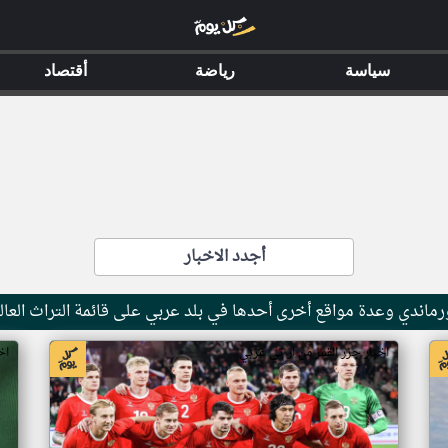
سياسة
رياضة
أقتصاد
أجدد الاخبار
ماندي وعدة مواقع أخرى أحدها في بلد عربي على قائمة التراث العال
اخبار جزر القمر من ار تي عربي
اخ