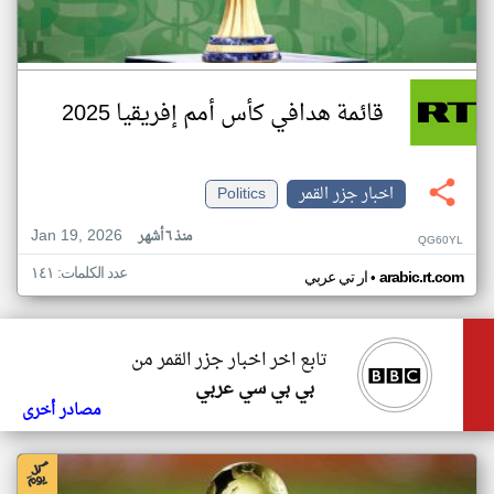
قائمة هدافي كأس أمم إفريقيا 2025
اخبار جزر القمر
Politics
Jan 19, 2026
منذ ٦ أشهر
QG60YL
عدد الكلمات: ١٤١
•
arabic.rt.com
ار تي عربي
تابع اخر اخبار جزر القمر من
بي بي سي عربي
مصادر أخرى