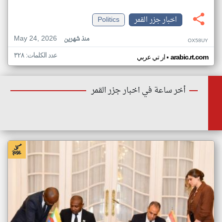
اخبار جزر القمر
Politics
May 24, 2026
منذ شهرين
OX58UY
عدد الكلمات: ٣٢٨
•
arabic.rt.com
ار تي عربي
أخر ساعة في اخبار جزر القمر