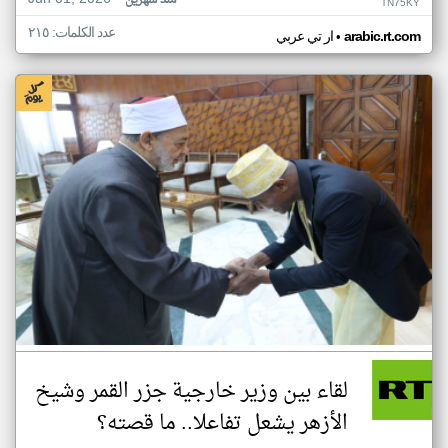
منذ شهرين
TN75KY
عدد الكلمات: ٢١٥
•
arabic.rt.com
ار تي عربي
لقاء بين وزير خارجية جزر القمر وشيخ
الأزهر يشعل تفاعلا.. ما قصته؟