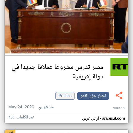
مصر تدرس مشروعا عملاقا جديدا في
دولة إفريقية
اخبار جزر القمر
Politics
May 24, 2026
منذ شهرين
NH91ES
عدد الكلمات: ٢٥٤
•
arabic.rt.com
ار تي عربي