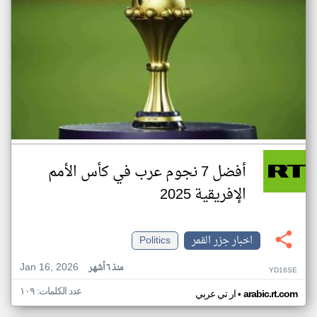
أفضل 7 نجوم عرب في كأس الأمم
الإفريقية 2025
اخبار جزر القمر
Politics
Jan 16, 2026
منذ ٦ أشهر
YD16SE
عدد الكلمات: ١٠٩
•
arabic.rt.com
ار تي عربي