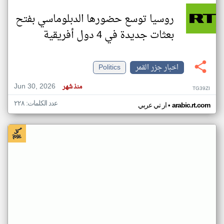
روسيا توسع حضورها الدبلوماسي بفتح
بعثات جديدة في 4 دول أفريقية
اخبار جزر القمر
Politics
Jun 30, 2026
منذ شهر
TG39ZI
عدد الكلمات: ٢٢٨
•
arabic.rt.com
ار تي عربي