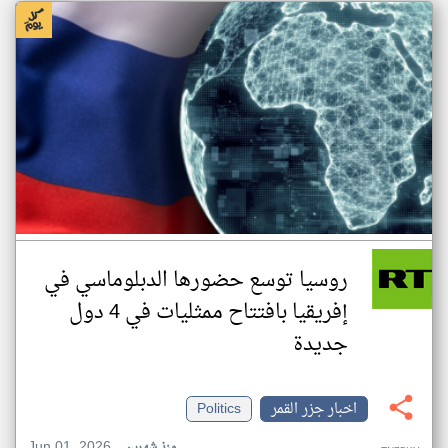
روسيا توسع حضورها الدبلوماسي في
إفريقيا بافتتاح ممثليات في 4 دول
جديدة
اخبار جزر القمر
Politics
Jun 01, 2026