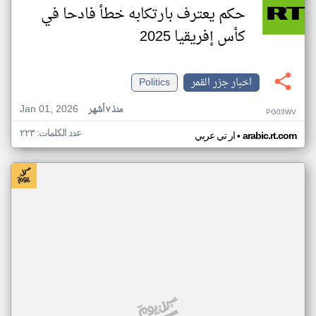
حكم يعترف بارتكابه خطأ فادحا في
كأس إفريقيا 2025
اخبار جزر القمر
Politics
Jan 01, 2026
منذ ٧ أشهر
PG03WV
عدد الكلمات: ٢٢٣
•
arabic.rt.com
ار تي عربي