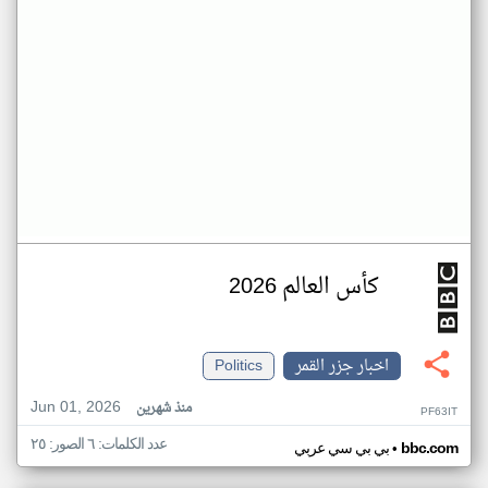
كأس العالم 2026
اخبار جزر القمر
Politics
Jun 01, 2026
منذ شهرين
PF63IT
عدد الكلمات: ٦ الصور: ٢٥
•
bbc.com
بي بي سي عربي