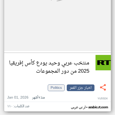
منتخب عربي وحيد يودع كأس إفريقيا
2025 من دور المجموعات
اخبار جزر القمر
Politics
Jan 01, 2026
منذ ٧ أشهر
YU55DX
عدد الكلمات: ١١٠
•
arabic.rt.com
ار تي عربي