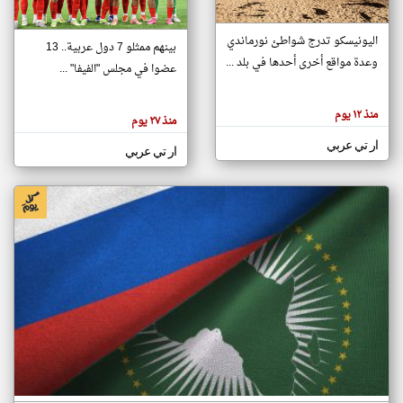
اليونيسكو تدرج شواطئ نورماندي
بينهم ممثلو 7 دول عربية.. 13
klyoum.com
وعدة مواقع أخرى أحدها في بلد ...
تغيير الدولة
عضوا في مجلس "الفيفا" ...
تعبر
مصادر الأخبار من جزر القمر
المقالات
الموجوده
اخبار جزر القمر على مدار الساعة
منذ ١٢ يوم
هنا عن
منذ ٢٧ يوم
وجهة
نظر
أهم اخبار جزر القمر العاجلة والمباشرة
ار تي عربي
كاتبيها.
ار تي عربي