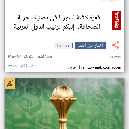
قفزة لافتة لسوريا في تصنيف حرية
الصحافة.. إليكم ترتيب الدول العربية
اخبار جزر القمر
Politics
May 04, 2026
منذ ٣ أشهر
VF17PD
عدد الكلمات: ٢٣١
•
arabic.cnn.com
سي ان ان عربي