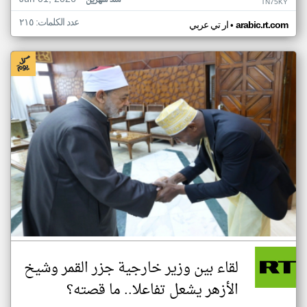
منذ شهرين
TN75KY
عدد الكلمات: ٢١٥
•
arabic.rt.com
ار تي عربي
لقاء بين وزير خارجية جزر القمر وشيخ
الأزهر يشعل تفاعلا.. ما قصته؟