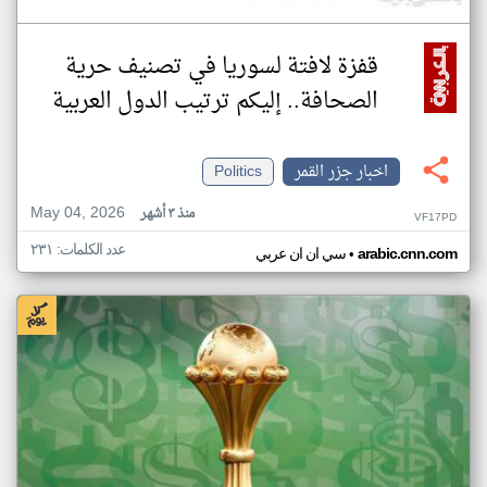
قفزة لافتة لسوريا في تصنيف حرية
الصحافة.. إليكم ترتيب الدول العربية
اخبار جزر القمر
Politics
May 04, 2026
منذ ٣ أشهر
VF17PD
عدد الكلمات: ٢٣١
•
arabic.cnn.com
سي ان ان عربي