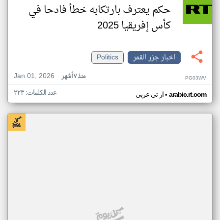
حكم يعترف بارتكابه خطأ فادحا في
كأس إفريقيا 2025
اخبار جزر القمر
Politics
Jan 01, 2026
منذ ٧ أشهر
PG03WV
عدد الكلمات: ٢٢٣
•
arabic.rt.com
ار تي عربي