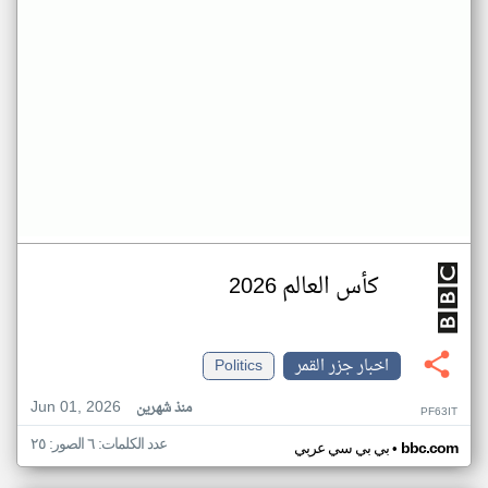
كأس العالم 2026
اخبار جزر القمر
Politics
Jun 01, 2026
منذ شهرين
PF63IT
عدد الكلمات: ٦ الصور: ٢٥
•
bbc.com
بي بي سي عربي