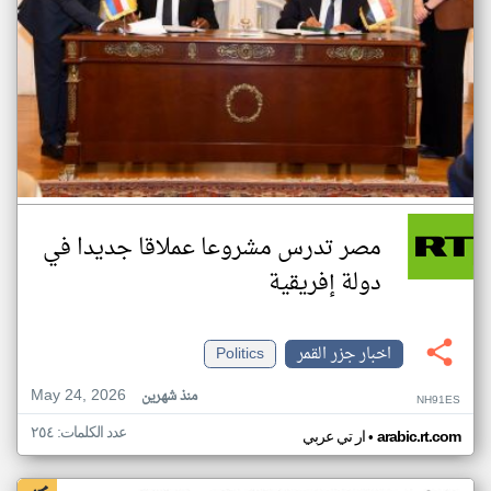
مصر تدرس مشروعا عملاقا جديدا في
دولة إفريقية
اخبار جزر القمر
Politics
May 24, 2026
منذ شهرين
NH91ES
عدد الكلمات: ٢٥٤
•
arabic.rt.com
ار تي عربي