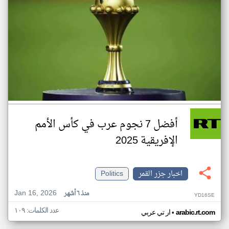
أفضل 7 نجوم عرب في كأس الأمم
الإفريقية 2025
اخبار جزر القمر
Politics
Jan 16, 2026
منذ ٦ أشهر
YD16SE
عدد الكلمات: ١٠٩
•
arabic.rt.com
ار تي عربي