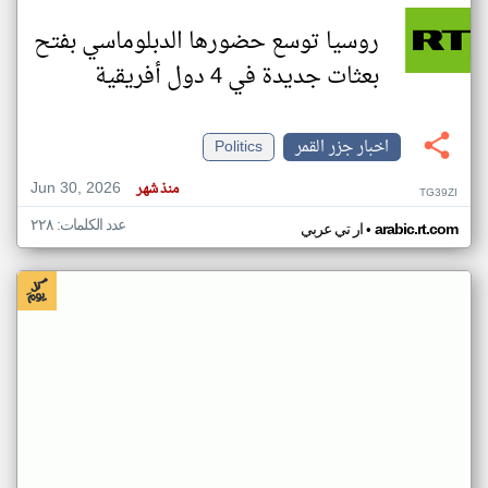
روسيا توسع حضورها الدبلوماسي بفتح
بعثات جديدة في 4 دول أفريقية
اخبار جزر القمر
Politics
Jun 30, 2026
منذ شهر
TG39ZI
عدد الكلمات: ٢٢٨
•
arabic.rt.com
ار تي عربي