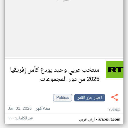
منتخب عربي وحيد يودع كأس إفريقيا
2025 من دور المجموعات
اخبار جزر القمر
Politics
Jan 01, 2026
منذ ٧ أشهر
YU55DX
عدد الكلمات: ١١٠
•
arabic.rt.com
ار تي عربي