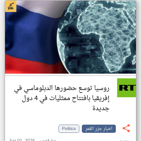
روسيا توسع حضورها الدبلوماسي في
إفريقيا بافتتاح ممثليات في 4 دول
جديدة
اخبار جزر القمر
Politics
Jun 01, 2026