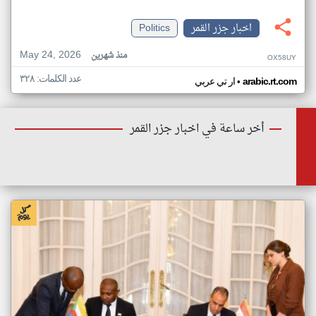
اخبار جزر القمر
Politics
May 24, 2026
منذ شهرين
OX58UY
عدد الكلمات: ٣٢٨
•
arabic.rt.com
ار تي عربي
أخر ساعة في اخبار جزر القمر