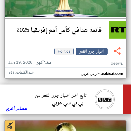
قائمة هدافي كأس أمم إفريقيا 2025
اخبار جزر القمر
Politics
Jan 19, 2026
منذ ٦ أشهر
QG60YL
عدد الكلمات: ١٤١
•
arabic.rt.com
ار تي عربي
تابع اخر اخبار جزر القمر من
بي بي سي عربي
مصادر أخرى