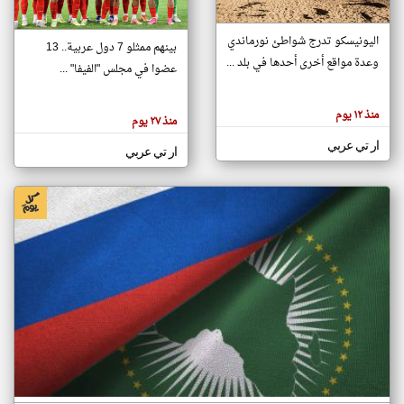
اليونيسكو تدرج شواطئ نورماندي
بينهم ممثلو 7 دول عربية.. 13
klyoum.com
وعدة مواقع أخرى أحدها في بلد ...
تغيير الدولة
عضوا في مجلس "الفيفا" ...
تعبر
مصادر الأخبار من جزر القمر
المقالات
الموجوده
اخبار جزر القمر على مدار الساعة
منذ ١٢ يوم
هنا عن
منذ ٢٧ يوم
وجهة
نظر
أهم اخبار جزر القمر العاجلة والمباشرة
ار تي عربي
كاتبيها.
ار تي عربي