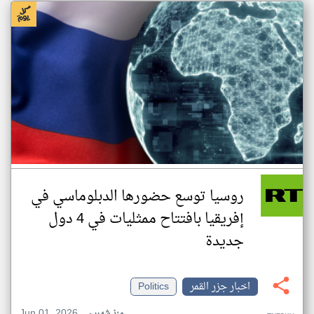
روسيا توسع حضورها الدبلوماسي في
إفريقيا بافتتاح ممثليات في 4 دول
جديدة
اخبار جزر القمر
Politics
Jun 01, 2026