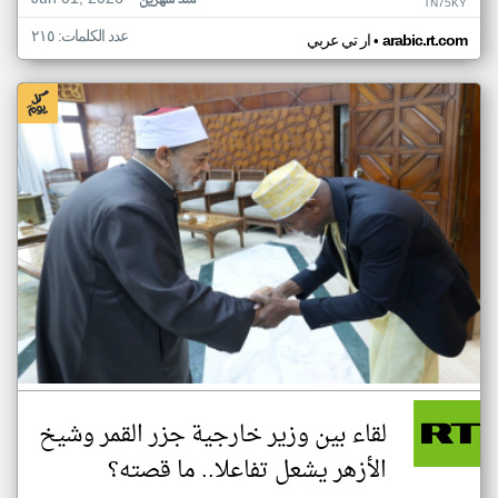
منذ شهرين
TN75KY
عدد الكلمات: ٢١٥
•
arabic.rt.com
ار تي عربي
لقاء بين وزير خارجية جزر القمر وشيخ
الأزهر يشعل تفاعلا.. ما قصته؟