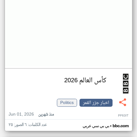
كأس العالم 2026
اخبار جزر القمر
Politics
Jun 01, 2026
منذ شهرين
PF63IT
عدد الكلمات: ٦ الصور: ٢٥
•
bbc.com
بي بي سي عربي