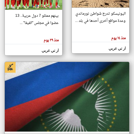
اليونيسكو تدرج شواطئ نورماندي
بينهم ممثلو 7 دول عربية.. 13
klyoum.com
وعدة مواقع أخرى أحدها في بلد ...
تغيير الدولة
عضوا في مجلس "الفيفا" ...
تعبر
مصادر الأخبار من جزر القمر
المقالات
الموجوده
اخبار جزر القمر على مدار الساعة
منذ ١٤ يوم
هنا عن
منذ ٢٩ يوم
وجهة
نظر
أهم اخبار جزر القمر العاجلة والمباشرة
ار تي عربي
كاتبيها.
ار تي عربي