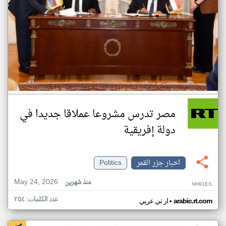
مصر تدرس مشروعا عملاقا جديدا في
دولة إفريقية
اخبار جزر القمر
Politics
May 24, 2026
منذ شهرين
NH91ES
عدد الكلمات: ٢٥٤
•
arabic.rt.com
ار تي عربي