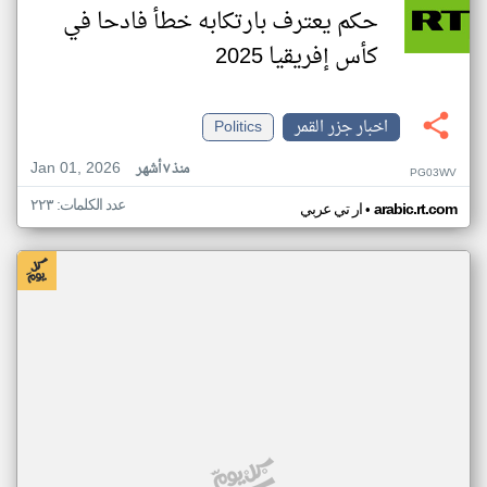
حكم يعترف بارتكابه خطأ فادحا في
كأس إفريقيا 2025
اخبار جزر القمر
Politics
Jan 01, 2026
منذ ٧ أشهر
PG03WV
عدد الكلمات: ٢٢٣
•
arabic.rt.com
ار تي عربي