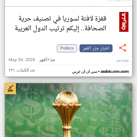
قفزة لافتة لسوريا في تصنيف حرية
الصحافة.. إليكم ترتيب الدول العربية
اخبار جزر القمر
Politics
May 04, 2026
منذ ٣ أشهر
VF17PD
عدد الكلمات: ٢٣١
•
arabic.cnn.com
سي ان ان عربي