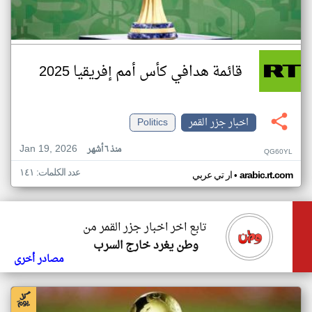
قائمة هدافي كأس أمم إفريقيا 2025
اخبار جزر القمر
Politics
Jan 19, 2026
منذ ٦ أشهر
QG60YL
عدد الكلمات: ١٤١
•
arabic.rt.com
ار تي عربي
تابع اخر اخبار جزر القمر من
وطن يغرد خارج السرب
مصادر أخرى