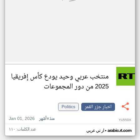
منتخب عربي وحيد يودع كأس إفريقيا
2025 من دور المجموعات
اخبار جزر القمر
Politics
Jan 01, 2026
منذ ٧ أشهر
YU55DX
عدد الكلمات: ١١٠
•
arabic.rt.com
ار تي عربي