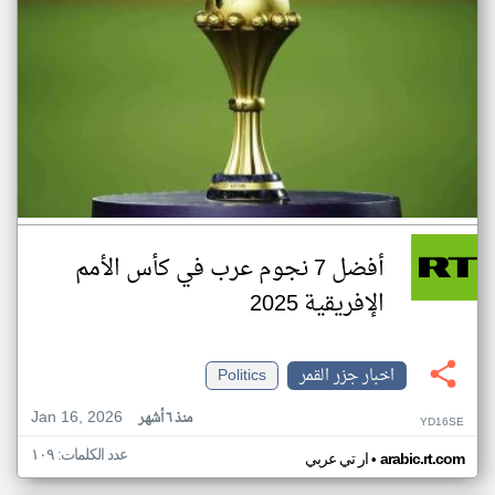
أفضل 7 نجوم عرب في كأس الأمم
الإفريقية 2025
اخبار جزر القمر
Politics
Jan 16, 2026
منذ ٦ أشهر
YD16SE
عدد الكلمات: ١٠٩
•
arabic.rt.com
ار تي عربي