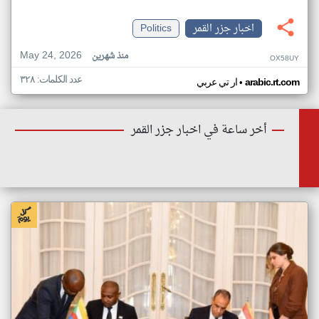
اخبار جزر القمر
Politics
May 24, 2026
منذ شهرين
OX58UY
عدد الكلمات: ٣٢٨
•
arabic.rt.com
ار تي عربي
أخر ساعة في اخبار جزر القمر