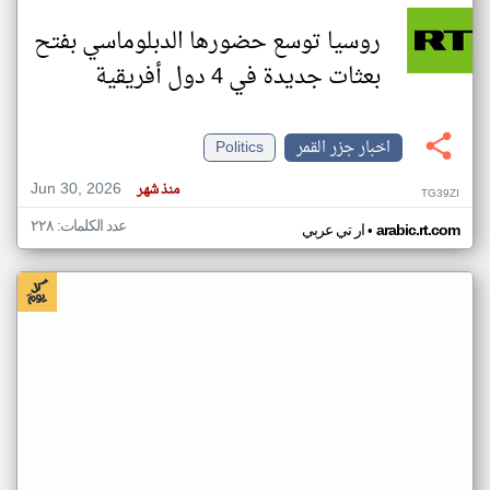
روسيا توسع حضورها الدبلوماسي بفتح
بعثات جديدة في 4 دول أفريقية
اخبار جزر القمر
Politics
Jun 30, 2026
منذ شهر
TG39ZI
عدد الكلمات: ٢٢٨
•
arabic.rt.com
ار تي عربي