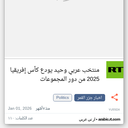
منتخب عربي وحيد يودع كأس إفريقيا
2025 من دور المجموعات
اخبار جزر القمر
Politics
Jan 01, 2026
منذ ٧ أشهر
YU55DX
عدد الكلمات: ١١٠
•
arabic.rt.com
ار تي عربي