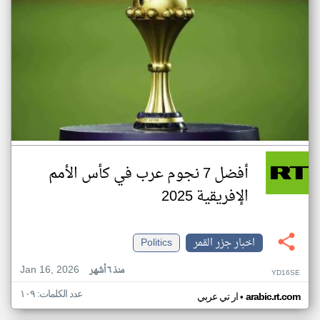
أفضل 7 نجوم عرب في كأس الأمم
الإفريقية 2025
اخبار جزر القمر
Politics
Jan 16, 2026
منذ ٦ أشهر
YD16SE
عدد الكلمات: ١٠٩
•
arabic.rt.com
ار تي عربي