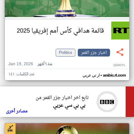
قائمة هدافي كأس أمم إفريقيا 2025
اخبار جزر القمر
Politics
Jan 19, 2026
منذ ٦ أشهر
QG60YL
عدد الكلمات: ١٤١
•
arabic.rt.com
ار تي عربي
تابع اخر اخبار جزر القمر من
بي بي سي عربي
مصادر أخرى