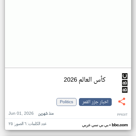
كأس العالم 2026
اخبار جزر القمر
Politics
Jun 01, 2026
منذ شهرين
PF63IT
عدد الكلمات: ٦ الصور: ٢٥
•
bbc.com
بي بي سي عربي