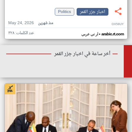
اخبار جزر القمر
Politics
May 24, 2026
منذ شهرين
OX58UY
عدد الكلمات: ٣٢٨
•
arabic.rt.com
ار تي عربي
أخر ساعة في اخبار جزر القمر