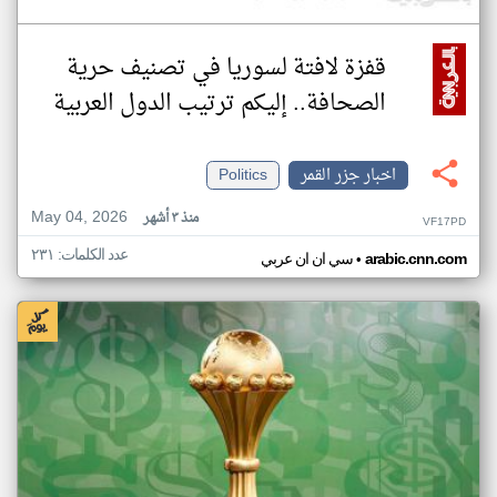
قفزة لافتة لسوريا في تصنيف حرية
الصحافة.. إليكم ترتيب الدول العربية
اخبار جزر القمر
Politics
May 04, 2026
منذ ٣ أشهر
VF17PD
عدد الكلمات: ٢٣١
•
arabic.cnn.com
سي ان ان عربي