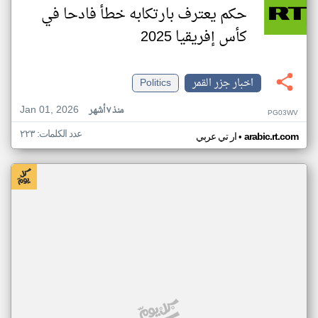
حكم يعترف بارتكابه خطأ فادحا في
كأس إفريقيا 2025
اخبار جزر القمر
Politics
Jan 01, 2026
منذ ٧ أشهر
PG03WV
عدد الكلمات: ٢٢٣
•
arabic.rt.com
ار تي عربي