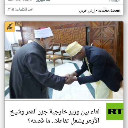
منذ شهرين
TN75KY
عدد الكلمات: ٢١٥
•
arabic.rt.com
ار تي عربي
لقاء بين وزير خارجية جزر القمر وشيخ
الأزهر يشعل تفاعلا.. ما قصته؟