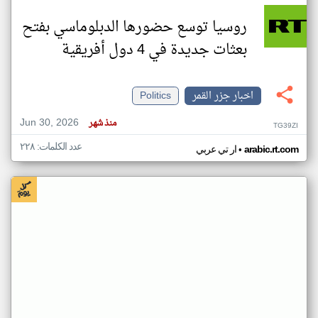
روسيا توسع حضورها الدبلوماسي بفتح
بعثات جديدة في 4 دول أفريقية
اخبار جزر القمر
Politics
Jun 30, 2026
منذ شهر
TG39ZI
عدد الكلمات: ٢٢٨
•
arabic.rt.com
ار تي عربي