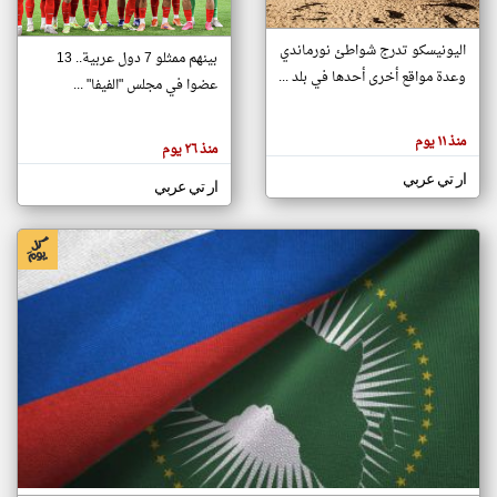
اليونيسكو تدرج شواطئ نورماندي
بينهم ممثلو 7 دول عربية.. 13
klyoum.com
وعدة مواقع أخرى أحدها في بلد ...
تغيير الدولة
عضوا في مجلس "الفيفا" ...
تعبر
مصادر الأخبار من جزر القمر
المقالات
الموجوده
اخبار جزر القمر على مدار الساعة
منذ ١١ يوم
هنا عن
منذ ٢٦ يوم
وجهة
نظر
أهم اخبار جزر القمر العاجلة والمباشرة
ار تي عربي
كاتبيها.
ار تي عربي