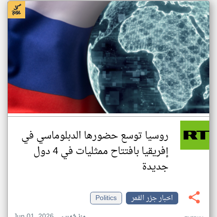
روسيا توسع حضورها الدبلوماسي في
إفريقيا بافتتاح ممثليات في 4 دول
جديدة
اخبار جزر القمر
Politics
Jun 01, 2026