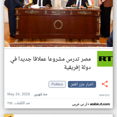
مصر تدرس مشروعا عملاقا جديدا في
دولة إفريقية
اخبار جزر القمر
Politics
May 24, 2026
منذ شهرين
NH91ES
عدد الكلمات: ٢٥٤
•
arabic.rt.com
ار تي عربي