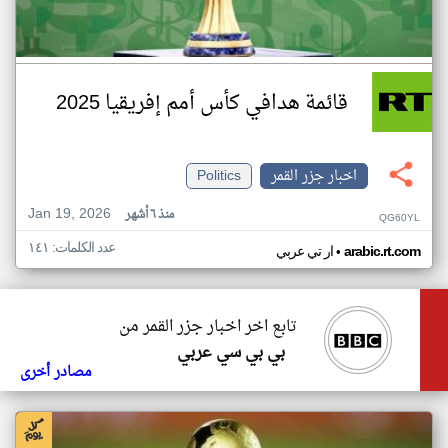
قائمة هدافي كأس أمم إفريقيا 2025
اخبار جزر القمر
Politics
Jan 19, 2026
منذ ٦ أشهر
QG60YL
عدد الكلمات: ١٤١
•
arabic.rt.com
ار تي عربي
تابع اخر اخبار جزر القمر من
بي بي سي عربي
مصادر أخرى