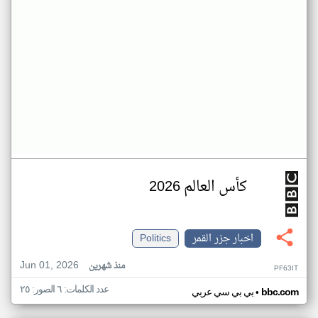
كأس العالم 2026
اخبار جزر القمر
Politics
Jun 01, 2026
منذ شهرين
PF63IT
عدد الكلمات: ٦ الصور: ٢٥
•
bbc.com
بي بي سي عربي