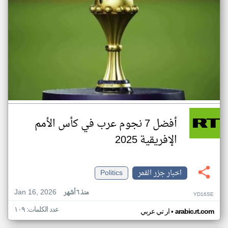
أفضل 7 نجوم عرب في كأس الأمم
الإفريقية 2025
اخبار جزر القمر
Politics
Jan 16, 2026
منذ ٦ أشهر
YD16SE
عدد الكلمات: ١٠٩
•
arabic.rt.com
ار تي عربي