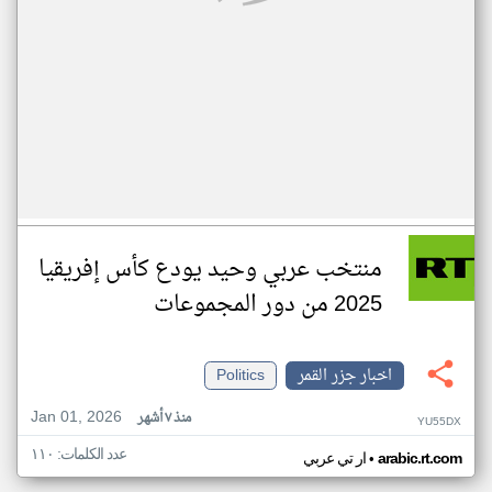
منتخب عربي وحيد يودع كأس إفريقيا
2025 من دور المجموعات
اخبار جزر القمر
Politics
Jan 01, 2026
منذ ٧ أشهر
YU55DX
عدد الكلمات: ١١٠
•
arabic.rt.com
ار تي عربي