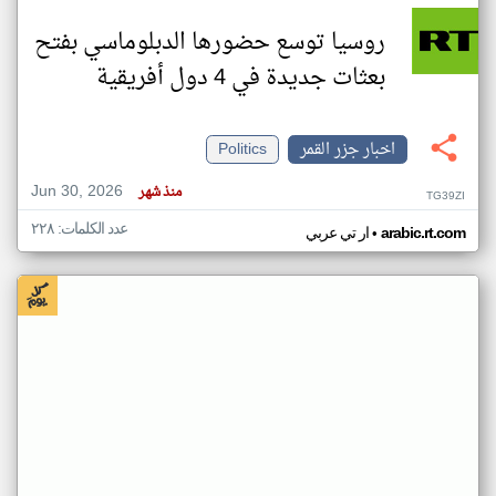
روسيا توسع حضورها الدبلوماسي بفتح
بعثات جديدة في 4 دول أفريقية
اخبار جزر القمر
Politics
Jun 30, 2026
منذ شهر
TG39ZI
عدد الكلمات: ٢٢٨
•
arabic.rt.com
ار تي عربي