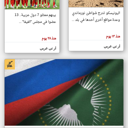
اليونيسكو تدرج شواطئ نورماندي
بينهم ممثلو 7 دول عربية.. 13
klyoum.com
وعدة مواقع أخرى أحدها في بلد ...
تغيير الدولة
عضوا في مجلس "الفيفا" ...
تعبر
مصادر الأخبار من جزر القمر
المقالات
الموجوده
اخبار جزر القمر على مدار الساعة
منذ ١٣ يوم
هنا عن
منذ ٢٨ يوم
وجهة
نظر
أهم اخبار جزر القمر العاجلة والمباشرة
ار تي عربي
كاتبيها.
ار تي عربي