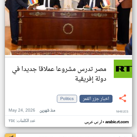
مصر تدرس مشروعا عملاقا جديدا في
دولة إفريقية
اخبار جزر القمر
Politics
May 24, 2026
منذ شهرين
NH91ES
عدد الكلمات: ٢٥٤
•
arabic.rt.com
ار تي عربي