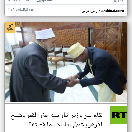
منذ شهرين
TN75KY
عدد الكلمات: ٢١٥
•
arabic.rt.com
ار تي عربي
لقاء بين وزير خارجية جزر القمر وشيخ
الأزهر يشعل تفاعلا.. ما قصته؟