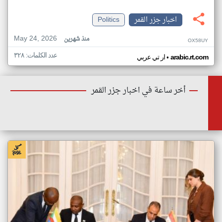
اخبار جزر القمر
Politics
May 24, 2026
منذ شهرين
OX58UY
عدد الكلمات: ٣٢٨
•
arabic.rt.com
ار تي عربي
أخر ساعة في اخبار جزر القمر