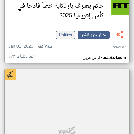
حكم يعترف بارتكابه خطأ فادحا في
كأس إفريقيا 2025
اخبار جزر القمر
Politics
Jan 01, 2026
منذ ٧ أشهر
PG03WV
عدد الكلمات: ٢٢٣
•
arabic.rt.com
ار تي عربي