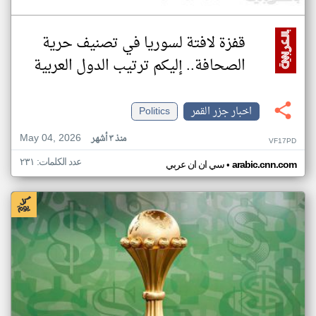
قفزة لافتة لسوريا في تصنيف حرية
الصحافة.. إليكم ترتيب الدول العربية
اخبار جزر القمر
Politics
May 04, 2026
منذ ٣ أشهر
VF17PD
عدد الكلمات: ٢٣١
•
arabic.cnn.com
سي ان ان عربي