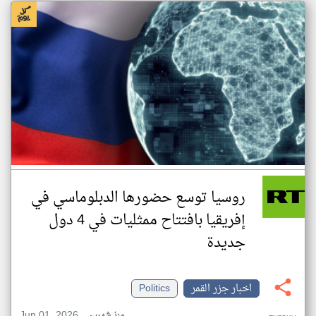
روسيا توسع حضورها الدبلوماسي في
إفريقيا بافتتاح ممثليات في 4 دول
جديدة
اخبار جزر القمر
Politics
Jun 01, 2026