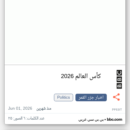
كأس العالم 2026
اخبار جزر القمر
Politics
Jun 01, 2026
منذ شهرين
PF63IT
عدد الكلمات: ٦ الصور: ٢٥
•
bbc.com
بي بي سي عربي