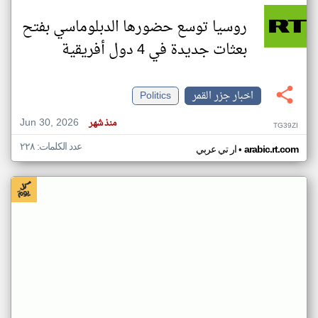
روسيا توسع حضورها الدبلوماسي بفتح
بعثات جديدة في 4 دول أفريقية
اخبار جزر القمر
Politics
Jun 30, 2026
منذ شهر
TG39ZI
عدد الكلمات: ٢٢٨
•
arabic.rt.com
ار تي عربي