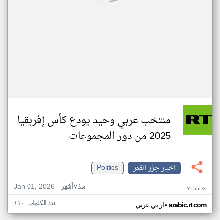
منتخب عربي وحيد يودع كأس إفريقيا
2025 من دور المجموعات
اخبار جزر القمر
Politics
Jan 01, 2026
منذ ٧ أشهر
YU55DX
عدد الكلمات: ١١٠
•
arabic.rt.com
ار تي عربي