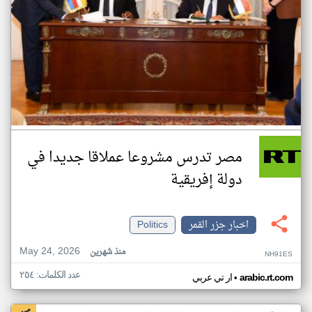
مصر تدرس مشروعا عملاقا جديدا في
دولة إفريقية
اخبار جزر القمر
Politics
May 24, 2026
منذ شهرين
NH91ES
عدد الكلمات: ٢٥٤
•
arabic.rt.com
ار تي عربي