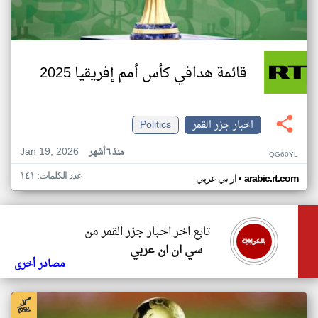
قائمة هدافي كأس أمم إفريقيا 2025
اخبار جزر القمر
Politics
Jan 19, 2026
منذ ٦ أشهر
QG60YL
عدد الكلمات: ١٤١
•
arabic.rt.com
ار تي عربي
تابع اخر اخبار جزر القمر من
سي ان ان عربي
مصادر أخرى