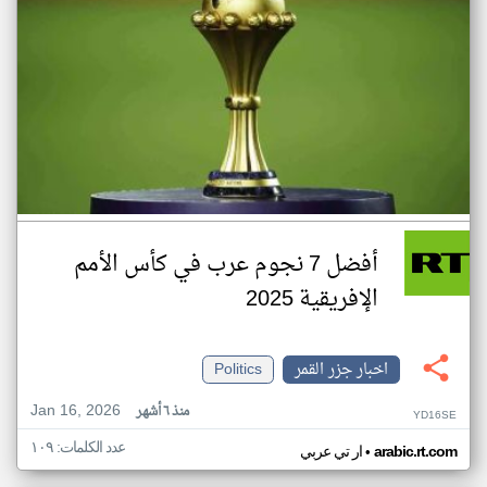
أفضل 7 نجوم عرب في كأس الأمم
الإفريقية 2025
اخبار جزر القمر
Politics
Jan 16, 2026
منذ ٦ أشهر
YD16SE
عدد الكلمات: ١٠٩
•
arabic.rt.com
ار تي عربي