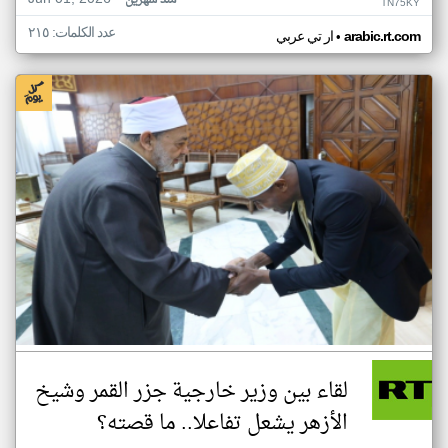
منذ شهرين
TN75KY
عدد الكلمات: ٢١٥
•
arabic.rt.com
ار تي عربي
لقاء بين وزير خارجية جزر القمر وشيخ
الأزهر يشعل تفاعلا.. ما قصته؟