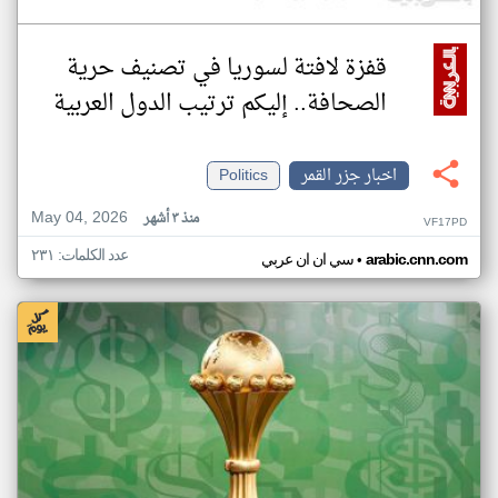
قفزة لافتة لسوريا في تصنيف حرية
الصحافة.. إليكم ترتيب الدول العربية
اخبار جزر القمر
Politics
May 04, 2026
منذ ٣ أشهر
VF17PD
عدد الكلمات: ٢٣١
•
arabic.cnn.com
سي ان ان عربي