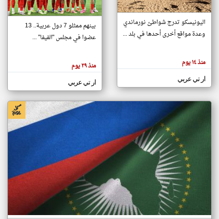
اليونيسكو تدرج شواطئ نورماندي
بينهم ممثلو 7 دول عربية.. 13
klyoum.com
وعدة مواقع أخرى أحدها في بلد ...
تغيير الدولة
عضوا في مجلس "الفيفا" ...
تعبر
مصادر الأخبار من جزر القمر
المقالات
الموجوده
اخبار جزر القمر على مدار الساعة
منذ ١٤ يوم
هنا عن
منذ ٢٩ يوم
وجهة
نظر
أهم اخبار جزر القمر العاجلة والمباشرة
ار تي عربي
كاتبيها.
ار تي عربي