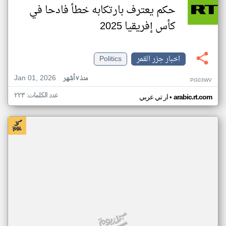
حكم يعترف بارتكابه خطأ فادحا في
كأس إفريقيا 2025
اخبار جزر القمر
Politics
Jan 01, 2026
منذ ٧ أشهر
PG03WV
عدد الكلمات: ٢٢٣
•
arabic.rt.com
ار تي عربي