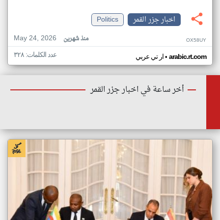
اخبار جزر القمر
Politics
May 24, 2026
منذ شهرين
OX58UY
عدد الكلمات: ٣٢٨
•
arabic.rt.com
ار تي عربي
أخر ساعة في اخبار جزر القمر