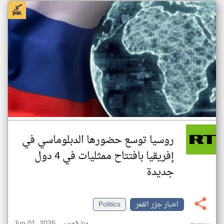
روسيا توسع حضورها الدبلوماسي في
إفريقيا بافتتاح ممثليات في 4 دول
جديدة
اخبار جزر القمر
Politics
Jun 01, 2026