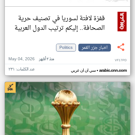
قفزة لافتة لسوريا في تصنيف حرية
الصحافة.. إليكم ترتيب الدول العربية
اخبار جزر القمر
Politics
May 04, 2026
منذ ٣ أشهر
VF17PD
عدد الكلمات: ٢٣١
•
arabic.cnn.com
سي ان ان عربي