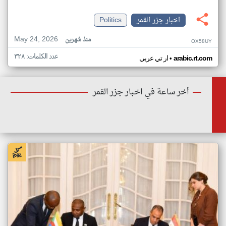
اخبار جزر القمر
Politics
May 24, 2026
منذ شهرين
OX58UY
عدد الكلمات: ٣٢٨
•
arabic.rt.com
ار تي عربي
أخر ساعة في اخبار جزر القمر