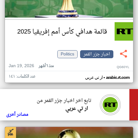
قائمة هدافي كأس أمم إفريقيا 2025
اخبار جزر القمر
Politics
Jan 19, 2026
منذ ٦ أشهر
QG60YL
عدد الكلمات: ١٤١
•
arabic.rt.com
ار تي عربي
تابع اخر اخبار جزر القمر من
ار تي عربي
مصادر أخرى