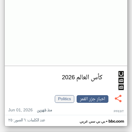
كأس العالم 2026
اخبار جزر القمر
Politics
Jun 01, 2026
منذ شهرين
PF63IT
عدد الكلمات: ٦ الصور: ٢٥
•
bbc.com
بي بي سي عربي