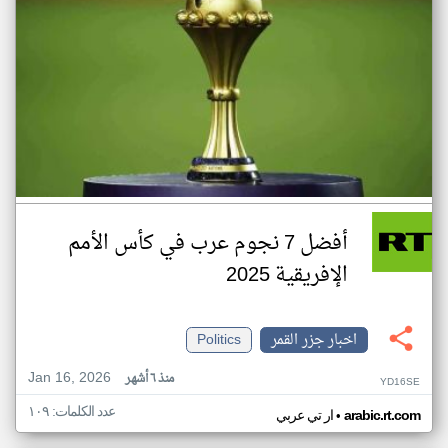
أفضل 7 نجوم عرب في كأس الأمم
الإفريقية 2025
اخبار جزر القمر
Politics
Jan 16, 2026
منذ ٦ أشهر
YD16SE
عدد الكلمات: ١٠٩
•
arabic.rt.com
ار تي عربي