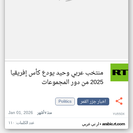
منتخب عربي وحيد يودع كأس إفريقيا
2025 من دور المجموعات
اخبار جزر القمر
Politics
Jan 01, 2026
منذ ٧ أشهر
YU55DX
عدد الكلمات: ١١٠
•
arabic.rt.com
ار تي عربي