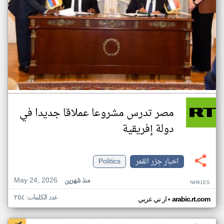
مصر تدرس مشروعا عملاقا جديدا في
دولة إفريقية
اخبار جزر القمر
Politics
May 24, 2026
منذ شهرين
NH91ES
عدد الكلمات: ٢٥٤
•
arabic.rt.com
ار تي عربي