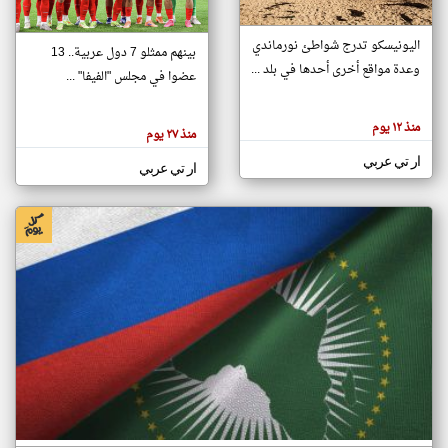
اليونيسكو تدرج شواطئ نورماندي
بينهم ممثلو 7 دول عربية.. 13
klyoum.com
وعدة مواقع أخرى أحدها في بلد ...
تغيير الدولة
عضوا في مجلس "الفيفا" ...
تعبر
مصادر الأخبار من جزر القمر
المقالات
الموجوده
اخبار جزر القمر على مدار الساعة
منذ ١٢ يوم
هنا عن
منذ ٢٧ يوم
وجهة
نظر
أهم اخبار جزر القمر العاجلة والمباشرة
ار تي عربي
كاتبيها.
ار تي عربي