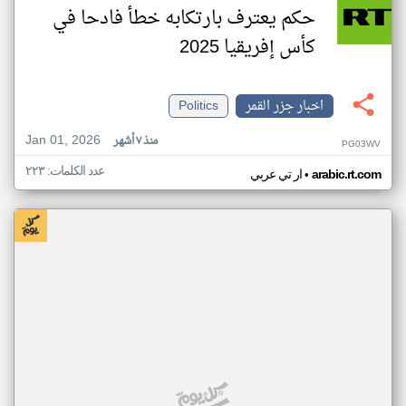
حكم يعترف بارتكابه خطأ فادحا في
كأس إفريقيا 2025
اخبار جزر القمر
Politics
Jan 01, 2026
منذ ٧ أشهر
PG03WV
عدد الكلمات: ٢٢٣
•
arabic.rt.com
ار تي عربي