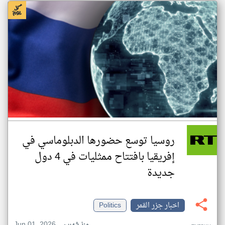
روسيا توسع حضورها الدبلوماسي في
إفريقيا بافتتاح ممثليات في 4 دول
جديدة
اخبار جزر القمر
Politics
Jun 01, 2026