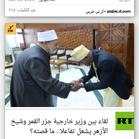
منذ شهرين
TN75KY
عدد الكلمات: ٢١٥
•
arabic.rt.com
ار تي عربي
لقاء بين وزير خارجية جزر القمر وشيخ
الأزهر يشعل تفاعلا.. ما قصته؟