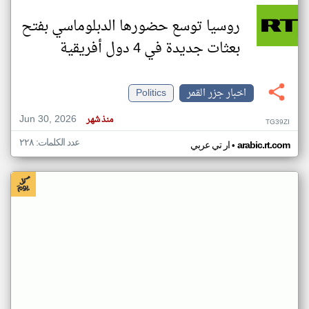
روسيا توسع حضورها الدبلوماسي بفتح
بعثات جديدة في 4 دول أفريقية
اخبار جزر القمر
Politics
Jun 30, 2026
منذ شهر
TG39ZI
عدد الكلمات: ٢٢٨
•
arabic.rt.com
ار تي عربي