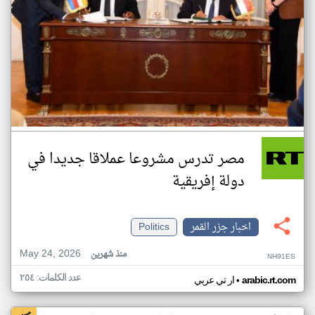
مصر تدرس مشروعا عملاقا جديدا في
دولة إفريقية
اخبار جزر القمر
Politics
May 24, 2026
منذ شهرين
NH91ES
عدد الكلمات: ٢٥٤
•
arabic.rt.com
ار تي عربي