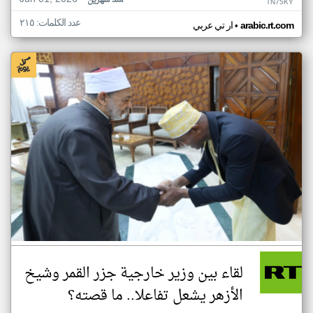
منذ شهرين
TN75KY
عدد الكلمات: ٢١٥
•
arabic.rt.com
ار تي عربي
لقاء بين وزير خارجية جزر القمر وشيخ
الأزهر يشعل تفاعلا.. ما قصته؟