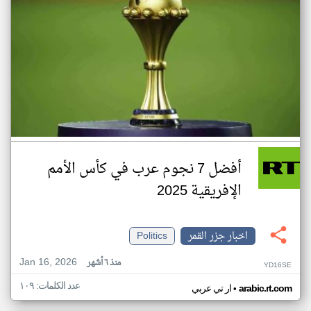
أفضل 7 نجوم عرب في كأس الأمم
الإفريقية 2025
اخبار جزر القمر
Politics
Jan 16, 2026
منذ ٦ أشهر
YD16SE
عدد الكلمات: ١٠٩
•
arabic.rt.com
ار تي عربي