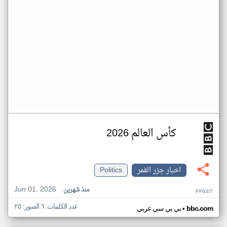
كأس العالم 2026
اخبار جزر القمر
Politics
Jun 01, 2026
منذ شهرين
PF63IT
عدد الكلمات: ٦ الصور: ٢٥
•
bbc.com
بي بي سي عربي