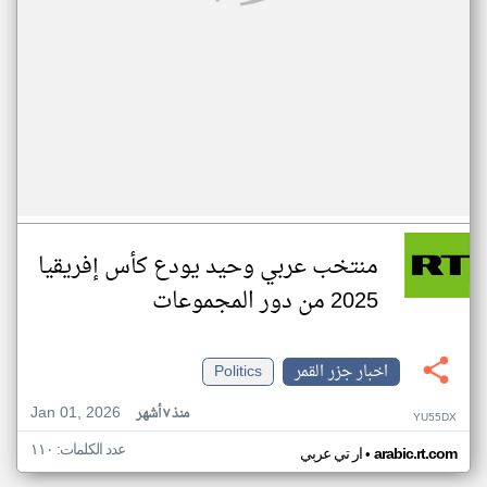
منتخب عربي وحيد يودع كأس إفريقيا
2025 من دور المجموعات
اخبار جزر القمر
Politics
Jan 01, 2026
منذ ٧ أشهر
YU55DX
عدد الكلمات: ١١٠
•
arabic.rt.com
ار تي عربي