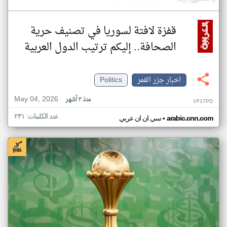
قفزة لافتة لسوريا في تصنيف حرية
الصحافة.. إليكم ترتيب الدول العربية
اخبار جزر القمر
Politics
May 04, 2026
منذ ٣ أشهر
VF17PD
عدد الكلمات: ٢٣١
•
arabic.cnn.com
سي ان ان عربي