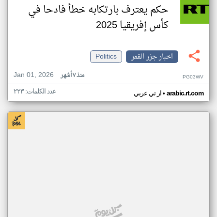
حكم يعترف بارتكابه خطأ فادحا في
كأس إفريقيا 2025
اخبار جزر القمر
Politics
Jan 01, 2026
منذ ٧ أشهر
PG03WV
عدد الكلمات: ٢٢٣
•
arabic.rt.com
ار تي عربي