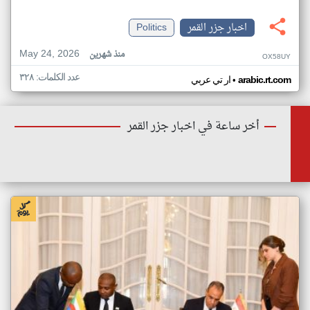
اخبار جزر القمر
Politics
May 24, 2026
منذ شهرين
OX58UY
عدد الكلمات: ٣٢٨
•
arabic.rt.com
ار تي عربي
أخر ساعة في اخبار جزر القمر