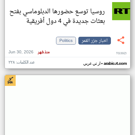
روسيا توسع حضورها الدبلوماسي بفتح
بعثات جديدة في 4 دول أفريقية
اخبار جزر القمر
Politics
Jun 30, 2026
منذ شهر
TG39ZI
عدد الكلمات: ٢٢٨
•
arabic.rt.com
ار تي عربي