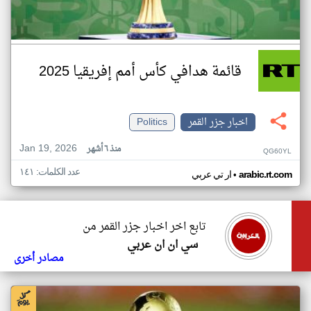
قائمة هدافي كأس أمم إفريقيا 2025
اخبار جزر القمر
Politics
Jan 19, 2026
منذ ٦ أشهر
QG60YL
عدد الكلمات: ١٤١
•
arabic.rt.com
ار تي عربي
تابع اخر اخبار جزر القمر من
سي ان ان عربي
مصادر أخرى