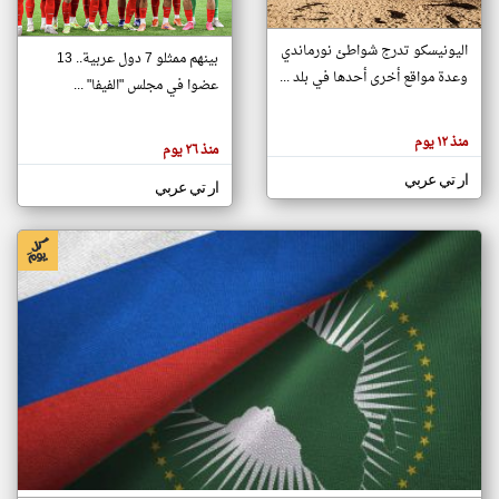
اليونيسكو تدرج شواطئ نورماندي
بينهم ممثلو 7 دول عربية.. 13
klyoum.com
وعدة مواقع أخرى أحدها في بلد ...
تغيير الدولة
عضوا في مجلس "الفيفا" ...
تعبر
مصادر الأخبار من جزر القمر
المقالات
الموجوده
اخبار جزر القمر على مدار الساعة
منذ ١٢ يوم
هنا عن
منذ ٢٦ يوم
وجهة
نظر
أهم اخبار جزر القمر العاجلة والمباشرة
ار تي عربي
كاتبيها.
ار تي عربي