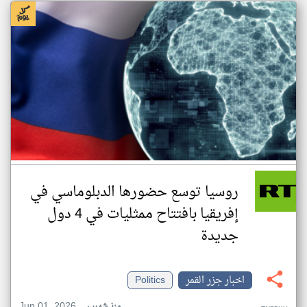
روسيا توسع حضورها الدبلوماسي في
إفريقيا بافتتاح ممثليات في 4 دول
جديدة
اخبار جزر القمر
Politics
Jun 01, 2026