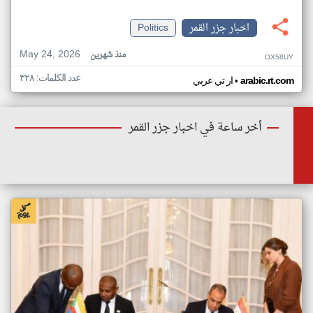
اخبار جزر القمر
Politics
May 24, 2026
منذ شهرين
OX58UY
عدد الكلمات: ٣٢٨
•
arabic.rt.com
ار تي عربي
أخر ساعة في اخبار جزر القمر