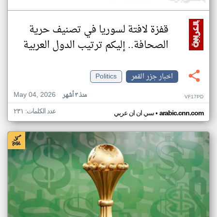
قفزة لافتة لسوريا في تصنيف حرية
الصحافة.. إليكم ترتيب الدول العربية
اخبار جزر القمر
Politics
May 04, 2026
منذ ٣ أشهر
VF17PD
عدد الكلمات: ٢٣١
•
arabic.cnn.com
سي ان ان عربي