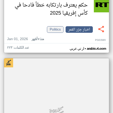
حكم يعترف بارتكابه خطأ فادحا في
كأس إفريقيا 2025
اخبار جزر القمر
Politics
Jan 01, 2026
منذ ٧ أشهر
PG03WV
عدد الكلمات: ٢٢٣
•
arabic.rt.com
ار تي عربي