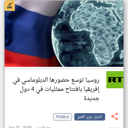
روسيا توسع حضورها الدبلوماسي في
إفريقيا بافتتاح ممثليات في 4 دول
جديدة
اخبار جزر القمر
Politics
Jun 01, 2026