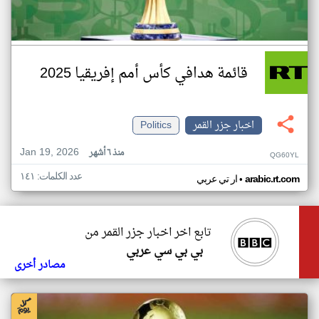
قائمة هدافي كأس أمم إفريقيا 2025
اخبار جزر القمر
Politics
Jan 19, 2026
منذ ٦ أشهر
QG60YL
عدد الكلمات: ١٤١
•
arabic.rt.com
ار تي عربي
تابع اخر اخبار جزر القمر من
بي بي سي عربي
مصادر أخرى