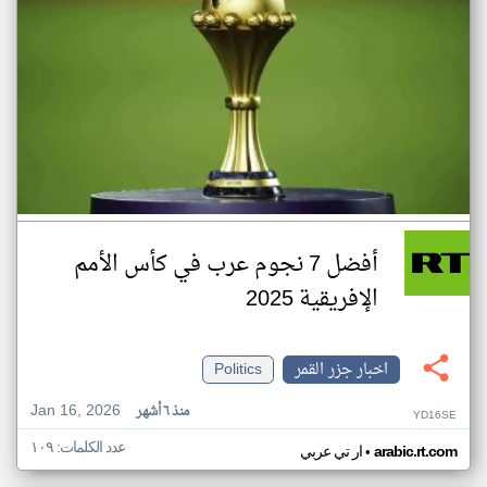
أفضل 7 نجوم عرب في كأس الأمم
الإفريقية 2025
اخبار جزر القمر
Politics
Jan 16, 2026
منذ ٦ أشهر
YD16SE
عدد الكلمات: ١٠٩
•
arabic.rt.com
ار تي عربي