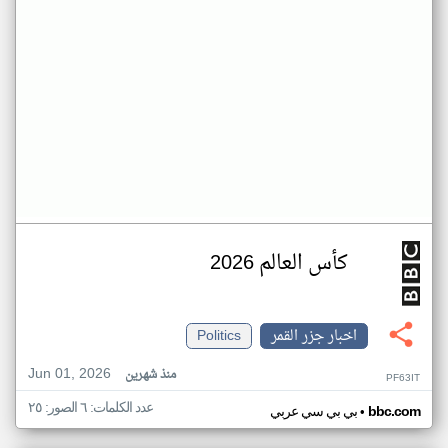
كأس العالم 2026
اخبار جزر القمر
Politics
Jun 01, 2026
منذ شهرين
PF63IT
عدد الكلمات: ٦ الصور: ٢٥
•
bbc.com
بي بي سي عربي