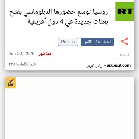
روسيا توسع حضورها الدبلوماسي بفتح
بعثات جديدة في 4 دول أفريقية
اخبار جزر القمر
Politics
Jun 30, 2026
منذ شهر
TG39ZI
عدد الكلمات: ٢٢٨
•
arabic.rt.com
ار تي عربي