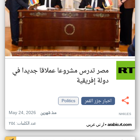
مصر تدرس مشروعا عملاقا جديدا في
دولة إفريقية
اخبار جزر القمر
Politics
May 24, 2026
منذ شهرين
NH91ES
عدد الكلمات: ٢٥٤
•
arabic.rt.com
ار تي عربي