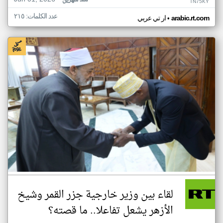
منذ شهرين
TN75KY
عدد الكلمات: ٢١٥
•
arabic.rt.com
ار تي عربي
لقاء بين وزير خارجية جزر القمر وشيخ
الأزهر يشعل تفاعلا.. ما قصته؟