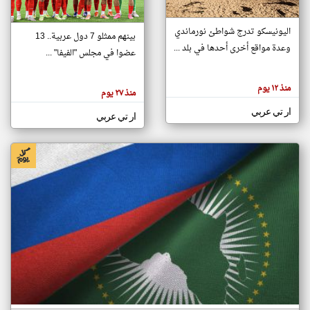
اليونيسكو تدرج شواطئ نورماندي
بينهم ممثلو 7 دول عربية.. 13
klyoum.com
وعدة مواقع أخرى أحدها في بلد ...
تغيير الدولة
عضوا في مجلس "الفيفا" ...
تعبر
مصادر الأخبار من جزر القمر
المقالات
الموجوده
اخبار جزر القمر على مدار الساعة
منذ ١٢ يوم
هنا عن
منذ ٢٧ يوم
وجهة
نظر
أهم اخبار جزر القمر العاجلة والمباشرة
ار تي عربي
كاتبيها.
ار تي عربي