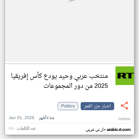
منتخب عربي وحيد يودع كأس إفريقيا
2025 من دور المجموعات
اخبار جزر القمر
Politics
Jan 01, 2026
منذ ٧ أشهر
YU55DX
عدد الكلمات: ١١٠
•
arabic.rt.com
ار تي عربي