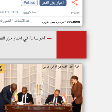
اخبار جزر القمر
Politics
Jun 01, 2026
منذ شهرين
PF63IT
عدد الكلمات: ٦ الصور: ٢٥
•
bbc.com
بي بي سي عربي
أخر ساعة في اخبار جزر القم
اخبار جزر القمر من ار تي عربي