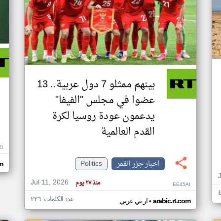
بينهم ممثلو 7 دول عربية.. 13
عضوا في مجلس "الفيفا"
يدعمون عودة روسيا لكرة
القدم العالمية
ZI
اخبار جزر القمر
Politics
om
Jul 11, 2026
منذ ٢٧ يوم
EE45AI
عدد الكلمات: ٢٢٦
•
arabic.rt.com
ار تي عربي