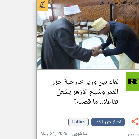
بار جزر القمر من ار تي عربي
لقاء بين وزير خارجية جزر
القمر وشيخ الأزهر يشعل
تفاعلا.. ما قصته؟
اخبار جزر القمر
Politics
May 24, 2026
منذ شهرين
OX58U