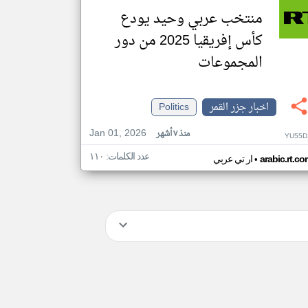
منتخب عربي وحيد يودع
كأس إفريقيا 2025 من دور
المجموعات
اخبار جزر القمر
Politics
Jan 01, 2026
منذ ٧ أشهر
YU55D
عدد الكلمات: ١١٠
•
arabic.rt.c
ار تي عربي