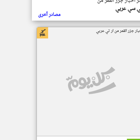
ر اخبار جزر القمر من
ي سي عربي
مصادر أخرى
بار جزر القمر من ار تي عربي