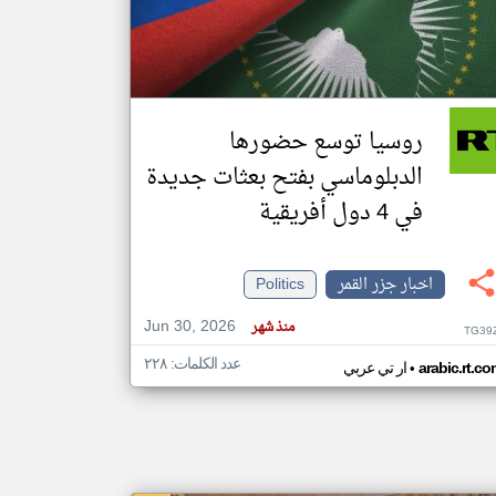
klyoum.com
تغيير الدولة
مصادر الأخبار من جزر القمر
روسيا توسع حضورها
اخبار جزر القمر على مدار الساعة
الدبلوماسي بفتح بعثات جديدة
أهم اخبار جزر القمر العاجلة والمباشرة
في 4 دول أفريقية
اخبار جزر القمر
Politics
Jun 30, 2026
منذ شهر
TG39
عدد الكلمات: ٢٢٨
•
arabic.rt.c
ار تي عربي