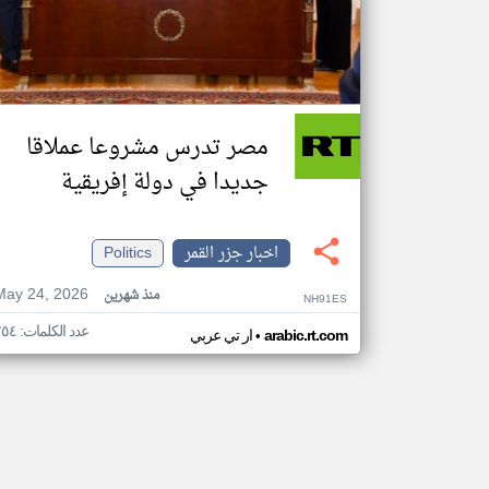
مصر تدرس مشروعا عملاقا
جديدا في دولة إفريقية
اخبار جزر القمر
Politics
May 24, 2026
منذ شهرين
NH91ES
عدد الكلمات: ٢٥٤
•
arabic.rt.com
ار تي عربي