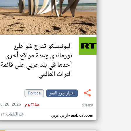
تعبر
المقالات
الموجوده
هنا عن
وجهة
اليونيسكو تدرج شواطئ
نظر
كاتبيها.
نورماندي وعدة مواقع أخرى
أحدها في بلد عربي على قائمة
التراث العالمي
اخبار جزر القمر
Politics
Jul 26, 2026
منذ ١٢ يوم
XJ39DF
عدد الكلمات: ٤١٢
•
arabic.rt.com
ار تي عربي