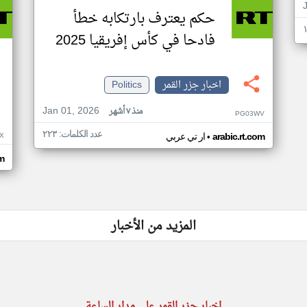
حكم يعترف بارتكابه خطأ
فادحا في كأس إفريقيا 2025
اخبار جزر القمر
Politics
Jan 01, 2026
منذ ٧ أشهر
PG03WV
عدد الكلمات: ٢٢٣
•
X
arabic.rt.com
ار تي عربي
om
المزيد من الأخبار
اخبار جزر القمر على مدار الساعة