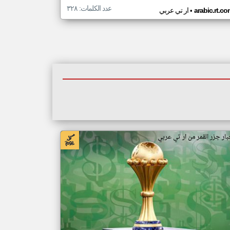
عدد الكلمات: ٣٢٨
•
arabic.rt.c
ار تي عربي
بار جزر القمر من ار تي عربي