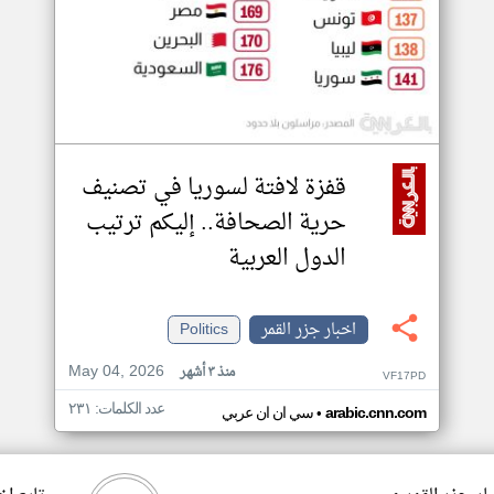
قفزة لافتة لسوريا في تصنيف
حرية الصحافة.. إليكم ترتيب
الدول العربية
اخبار جزر القمر
Politics
May 04, 2026
منذ ٣ أشهر
VF17PD
عدد الكلمات: ٢٣١
•
arabic.cnn.com
سي ان ان عربي