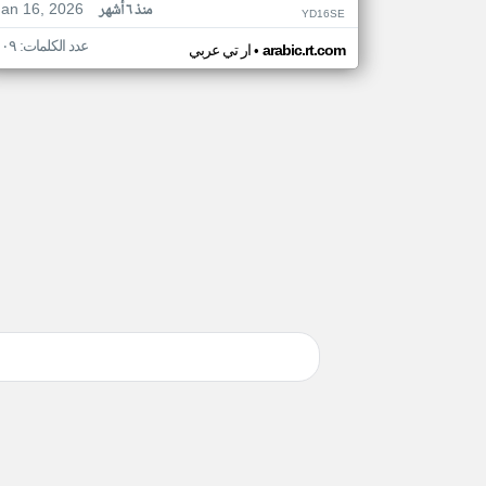
Jan 16, 2026
منذ ٦ أشهر
YD16SE
عدد الكلمات: ١٠٩
•
arabic.rt.com
ار تي عربي