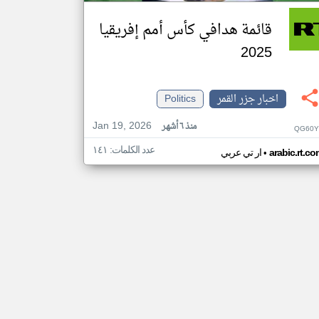
قائمة هدافي كأس أمم إفريقيا
2025
اخبار جزر القمر
Politics
Jan 19, 2026
منذ ٦ أشهر
QG60Y
عدد الكلمات: ١٤١
•
arabic.rt.c
ار تي عربي