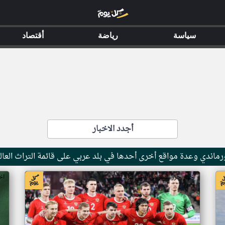
سياسة
رياضة
أقتصاد
أجدد الاخبار
ماندي وعدة مواقع أخرى أحدها في بلد عربي على قائمة التراث العال
اخبار جزر القمر من ار تي عربي
اخ