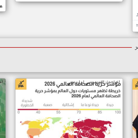
om
ر
اخبار جزر القمر من سي ان ان عربي
اخ