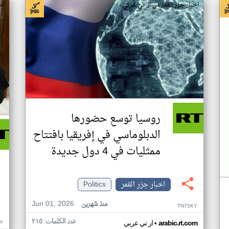
اخبار جزر القمر من ار تي عربي
اخ
روسيا توسع حضورها
الدبلوماسي في إفريقيا بافتتاح
ممثليات في 4 دول جديدة
اخبار جزر القمر
Politics
Jun 01, 2026
منذ شهرين
TN75KY
عدد الكلمات: ٢١٥
•
Y
arabic.rt.com
ار تي عربي