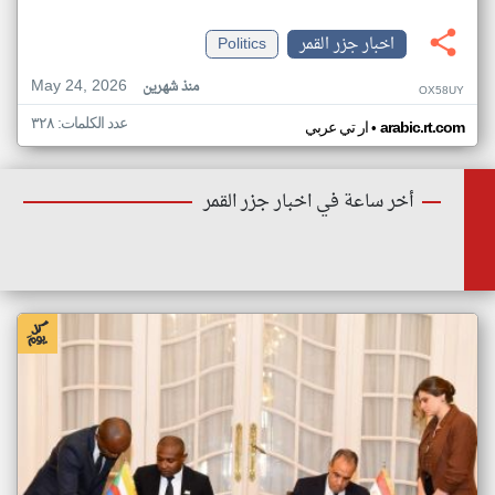
اخبار جزر القمر
Politics
May 24, 2026
منذ شهرين
OX58UY
عدد الكلمات: ٣٢٨
•
arabic.rt.com
ار تي عربي
أخر ساعة في اخبار جزر القمر