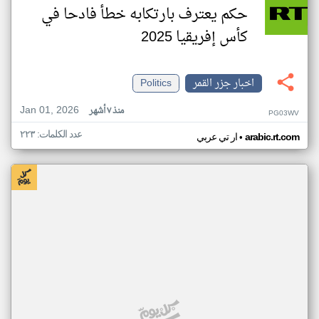
حكم يعترف بارتكابه خطأ فادحا في
كأس إفريقيا 2025
اخبار جزر القمر
Politics
Jan 01, 2026
منذ ٧ أشهر
PG03WV
عدد الكلمات: ٢٢٣
•
arabic.rt.com
ار تي عربي