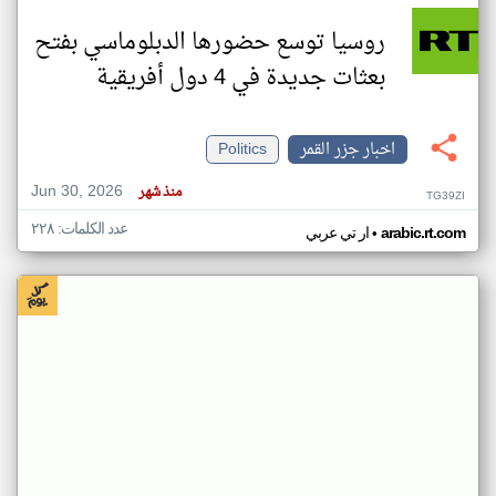
روسيا توسع حضورها الدبلوماسي بفتح
بعثات جديدة في 4 دول أفريقية
اخبار جزر القمر
Politics
Jun 30, 2026
منذ شهر
TG39ZI
عدد الكلمات: ٢٢٨
•
arabic.rt.com
ار تي عربي