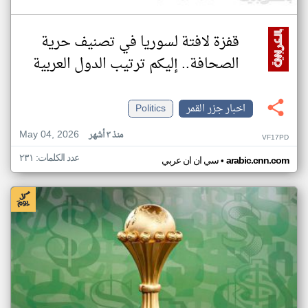
قفزة لافتة لسوريا في تصنيف حرية
الصحافة.. إليكم ترتيب الدول العربية
اخبار جزر القمر
Politics
May 04, 2026
منذ ٣ أشهر
VF17PD
عدد الكلمات: ٢٣١
•
arabic.cnn.com
سي ان ان عربي