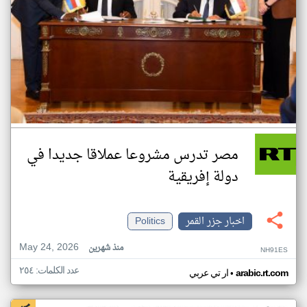
مصر تدرس مشروعا عملاقا جديدا في
دولة إفريقية
اخبار جزر القمر
Politics
May 24, 2026
منذ شهرين
NH91ES
عدد الكلمات: ٢٥٤
•
arabic.rt.com
ار تي عربي