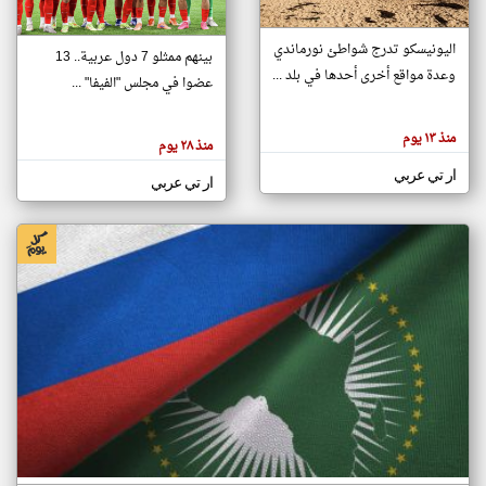
اليونيسكو تدرج شواطئ نورماندي
بينهم ممثلو 7 دول عربية.. 13
klyoum.com
وعدة مواقع أخرى أحدها في بلد ...
تغيير الدولة
عضوا في مجلس "الفيفا" ...
تعبر
مصادر الأخبار من جزر القمر
المقالات
الموجوده
اخبار جزر القمر على مدار الساعة
منذ ١٣ يوم
هنا عن
منذ ٢٨ يوم
وجهة
نظر
أهم اخبار جزر القمر العاجلة والمباشرة
ار تي عربي
كاتبيها.
ار تي عربي