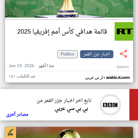
قائمة هدافي كأس أمم إفريقيا 2025
اخبار جزر القمر
Politics
Jan 19, 2026
منذ ٦ أشهر
QG60YL
عدد الكلمات: ١٤١
•
arabic.rt.com
ار تي عربي
تابع اخر اخبار جزر القمر من
بي بي سي عربي
مصادر أخرى