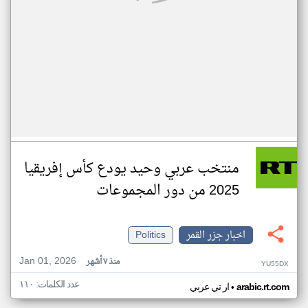
منتخب عربي وحيد يودع كأس إفريقيا
2025 من دور المجموعات
اخبار جزر القمر
Politics
Jan 01, 2026
منذ ٧ أشهر
YU55DX
عدد الكلمات: ١١٠
•
arabic.rt.com
ار تي عربي