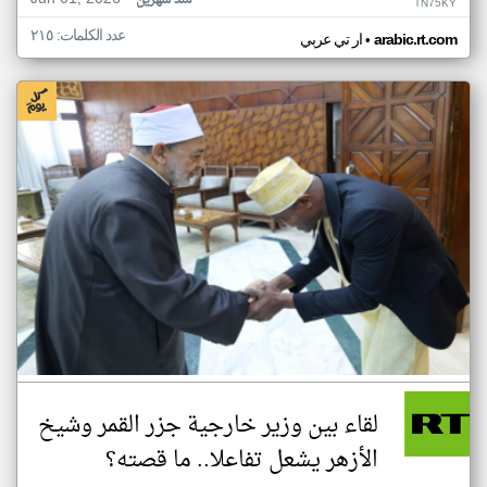
منذ شهرين
TN75KY
عدد الكلمات: ٢١٥
•
arabic.rt.com
ار تي عربي
لقاء بين وزير خارجية جزر القمر وشيخ
الأزهر يشعل تفاعلا.. ما قصته؟