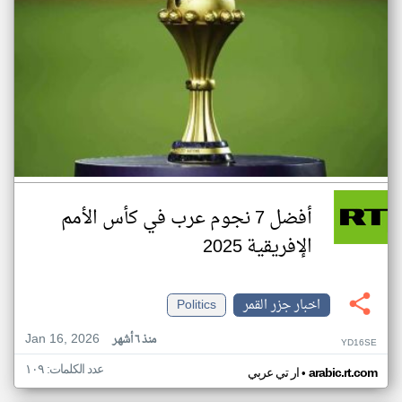
أفضل 7 نجوم عرب في كأس الأمم
الإفريقية 2025
اخبار جزر القمر
Politics
Jan 16, 2026
منذ ٦ أشهر
YD16SE
عدد الكلمات: ١٠٩
•
arabic.rt.com
ار تي عربي