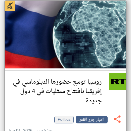
روسيا توسع حضورها الدبلوماسي في
إفريقيا بافتتاح ممثليات في 4 دول
جديدة
اخبار جزر القمر
Politics
Jun 01, 2026