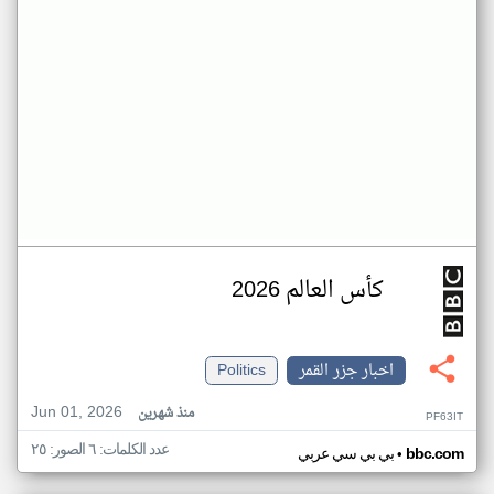
كأس العالم 2026
اخبار جزر القمر
Politics
Jun 01, 2026
منذ شهرين
PF63IT
عدد الكلمات: ٦ الصور: ٢٥
•
bbc.com
بي بي سي عربي