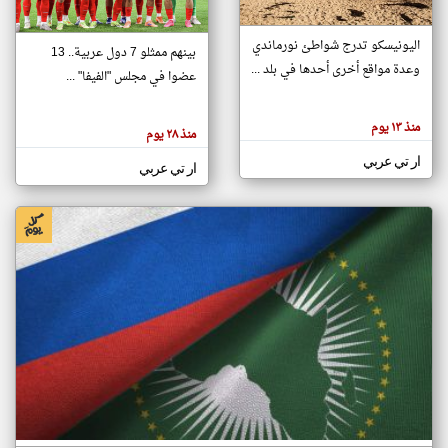
اليونيسكو تدرج شواطئ نورماندي
بينهم ممثلو 7 دول عربية.. 13
klyoum.com
وعدة مواقع أخرى أحدها في بلد ...
تغيير الدولة
عضوا في مجلس "الفيفا" ...
تعبر
مصادر الأخبار من جزر القمر
المقالات
الموجوده
اخبار جزر القمر على مدار الساعة
منذ ١٣ يوم
هنا عن
منذ ٢٨ يوم
وجهة
نظر
أهم اخبار جزر القمر العاجلة والمباشرة
ار تي عربي
كاتبيها.
ار تي عربي