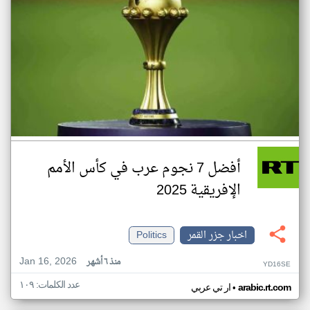
أفضل 7 نجوم عرب في كأس الأمم
الإفريقية 2025
اخبار جزر القمر
Politics
Jan 16, 2026
منذ ٦ أشهر
YD16SE
عدد الكلمات: ١٠٩
•
arabic.rt.com
ار تي عربي