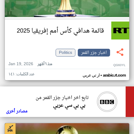
قائمة هدافي كأس أمم إفريقيا 2025
اخبار جزر القمر
Politics
Jan 19, 2026
منذ ٦ أشهر
QG60YL
عدد الكلمات: ١٤١
•
arabic.rt.com
ار تي عربي
تابع اخر اخبار جزر القمر من
بي بي سي عربي
مصادر أخرى