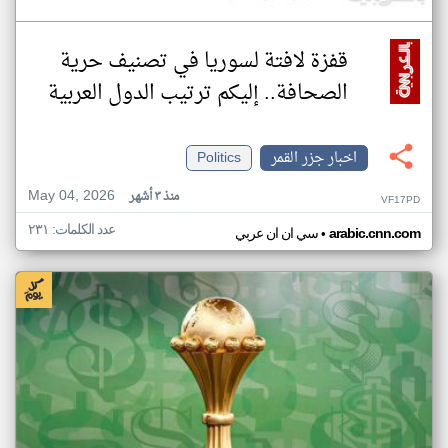
قفزة لافتة لسوريا في تصنيف حرية
الصحافة.. إليكم ترتيب الدول العربية
اخبار جزر القمر
Politics
May 04, 2026
منذ ٣ أشهر
VF17PD
عدد الكلمات: ٢٣١
•
arabic.cnn.com
سي ان ان عربي