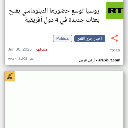
روسيا توسع حضورها الدبلوماسي بفتح
بعثات جديدة في 4 دول أفريقية
اخبار جزر القمر
Politics
Jun 30, 2026
منذ شهر
TG39ZI
عدد الكلمات: ٢٢٨
•
arabic.rt.com
ار تي عربي