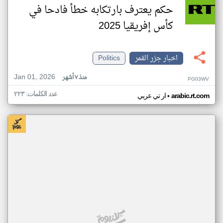
حكم يعترف بارتكابه خطأ فادحا في
كأس إفريقيا 2025
اخبار جزر القمر
Politics
Jan 01, 2026
منذ ٧ أشهر
PG03WV
عدد الكلمات: ٢٢٣
•
arabic.rt.com
ار تي عربي