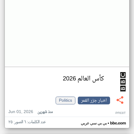
كأس العالم 2026
اخبار جزر القمر
Politics
Jun 01, 2026
منذ شهرين
PF63IT
عدد الكلمات: ٦ الصور: ٢٥
•
bbc.com
بي بي سي عربي