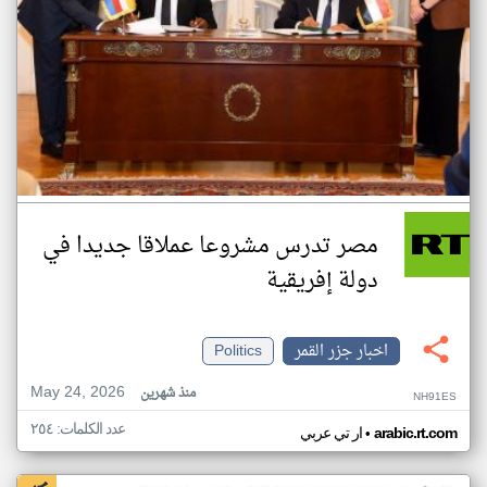
مصر تدرس مشروعا عملاقا جديدا في
دولة إفريقية
اخبار جزر القمر
Politics
May 24, 2026
منذ شهرين
NH91ES
عدد الكلمات: ٢٥٤
•
arabic.rt.com
ار تي عربي