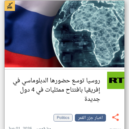
روسيا توسع حضورها الدبلوماسي في
إفريقيا بافتتاح ممثليات في 4 دول
جديدة
اخبار جزر القمر
Politics
Jun 01, 2026