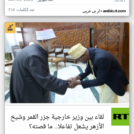
منذ شهرين
TN75KY
عدد الكلمات: ٢١٥
•
arabic.rt.com
ار تي عربي
لقاء بين وزير خارجية جزر القمر وشيخ
الأزهر يشعل تفاعلا.. ما قصته؟