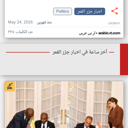
اخبار جزر القمر
Politics
May 24, 2026
منذ شهرين
OX58UY
عدد الكلمات: ٣٢٨
•
arabic.rt.com
ار تي عربي
أخر ساعة في اخبار جزر القمر