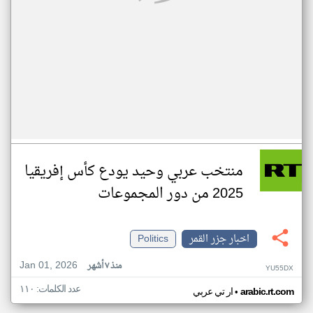
منتخب عربي وحيد يودع كأس إفريقيا
2025 من دور المجموعات
اخبار جزر القمر
Politics
Jan 01, 2026
منذ ٧ أشهر
YU55DX
عدد الكلمات: ١١٠
•
arabic.rt.com
ار تي عربي