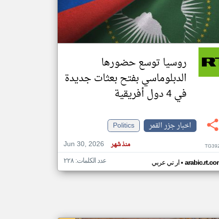
klyoum.com
تغيير الدولة
مصادر الأخبار من جزر القمر
روسيا توسع حضورها
اخبار جزر القمر على مدار الساعة
الدبلوماسي بفتح بعثات جديدة
أهم اخبار جزر القمر العاجلة والمباشرة
في 4 دول أفريقية
اخبار جزر القمر
Politics
Jun 30, 2026
منذ شهر
TG39
عدد الكلمات: ٢٢٨
•
arabic.rt.c
ار تي عربي