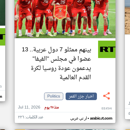
بينهم ممثلو 7 دول عربية.. 13
عضوا في مجلس "الفيفا"
يدعمون عودة روسيا لكرة
القدم العالمية
ZI
اخبار جزر القمر
Politics
om
Jul 11, 2026
منذ ٢٥ يوم
EE45AI
عدد الكلمات: ٢٢٦
•
arabic.rt.com
ار تي عربي