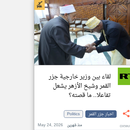
بار جزر القمر من ار تي عربي
لقاء بين وزير خارجية جزر
القمر وشيخ الأزهر يشعل
تفاعلا.. ما قصته؟
اخبار جزر القمر
Politics
May 24, 2026
منذ شهرين
OX58U