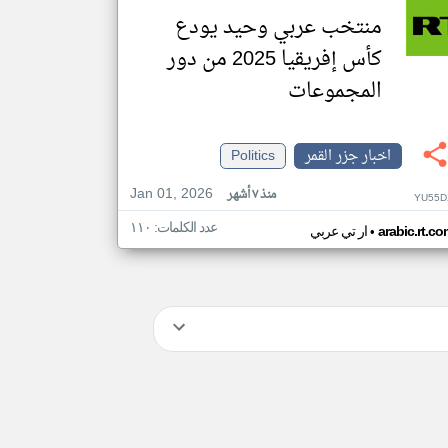
منتخب عربي وحيد يودع
كأس إفريقيا 2025 من دور
المجموعات
اخبار جزر القمر
Politics
Jan 01, 2026
منذ ٧ أشهر
YU55D
عدد الكلمات: ١١٠
•
arabic.rt.c
ار تي عربي