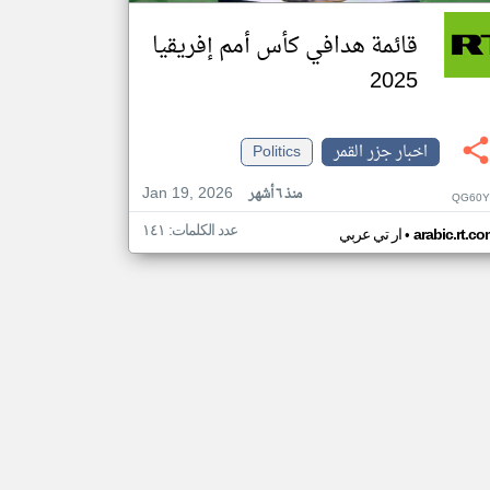
قائمة هدافي كأس أمم إفريقيا
2025
اخبار جزر القمر
Politics
Jan 19, 2026
منذ ٦ أشهر
QG60Y
عدد الكلمات: ١٤١
•
arabic.rt.c
ار تي عربي