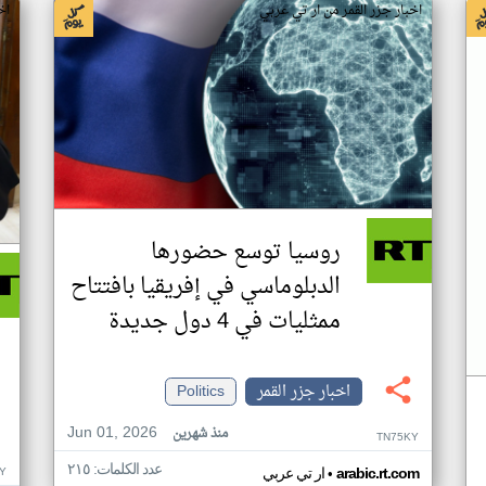
اخبار جزر القمر من ار تي عربي
اخ
روسيا توسع حضورها
الدبلوماسي في إفريقيا بافتتاح
ممثليات في 4 دول جديدة
اخبار جزر القمر
Politics
Jun 01, 2026
منذ شهرين
TN75KY
عدد الكلمات: ٢١٥
•
Y
arabic.rt.com
ار تي عربي