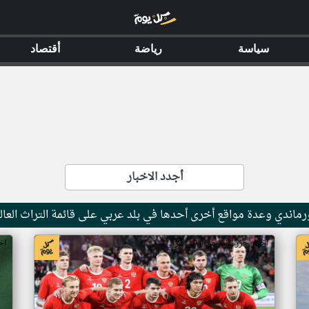
سياسة
رياضة
أقتصاد
أجدد الاخبار
ماندي وعدة مواقع أخرى أحدها في بلد عربي على قائمة التراث العال
اخبار جزر القمر من ار تي عربي
اخ