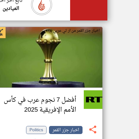
تابع اخر اخب
الميادين
اخبار جزر القمر من ار تي عربي
أفضل 7 نجوم عرب في كأس
الأمم الإفريقية 2025
اخبار جزر القمر
Politics