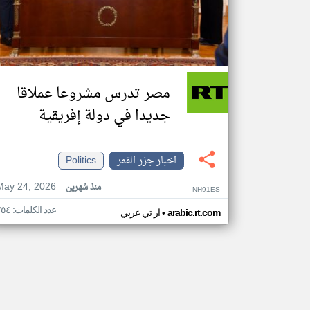
مصر تدرس مشروعا عملاقا
جديدا في دولة إفريقية
اخبار جزر القمر
Politics
May 24, 2026
منذ شهرين
NH91ES
عدد الكلمات: ٢٥٤
•
arabic.rt.com
ار تي عربي