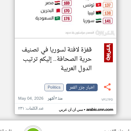
قفزة لافتة لسوريا في تصنيف
حرية الصحافة.. إليكم ترتيب
الدول العربية
اخبار جزر القمر
Politics
May 04, 2026
منذ ٣ أشهر
VF17PD
عدد الكلمات: ٢٣١
•
arabic.cnn.com
سي ان ان عربي