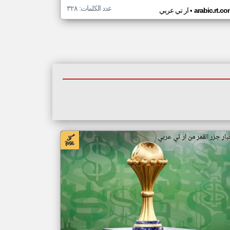
عدد الكلمات: ٣٢٨
•
arabic.rt.c
ار تي عربي
بار جزر القمر من ار تي عربي