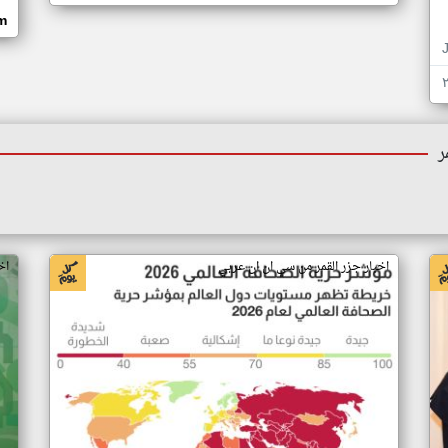
om
ر
اخبار جزر القمر من سي ان ان عربي
اخ