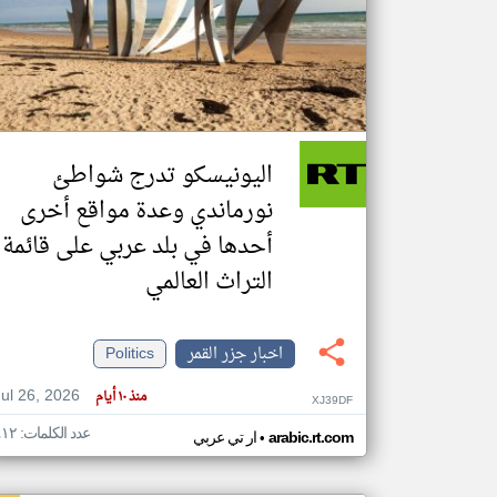
تعبر
المقالات
الموجوده
هنا عن
وجهة
اليونيسكو تدرج شواطئ
نظر
كاتبيها.
نورماندي وعدة مواقع أخرى
أحدها في بلد عربي على قائمة
التراث العالمي
اخبار جزر القمر
Politics
Jul 26, 2026
منذ ١٠ أيام
XJ39DF
عدد الكلمات: ٤١٢
•
arabic.rt.com
ار تي عربي