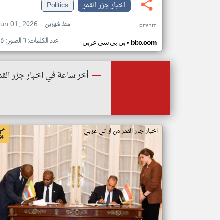
اخبار جزر القمر
Politics
Jun 01, 2026
منذ شهرين
PF63IT
عدد الكلمات: ٦ الصور: ٢٥
•
bbc.com
بي بي سي عربي
أخر ساعة في اخبار جزر القم
اخبار جزر القمر من ار تي عربي