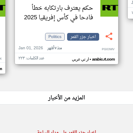
حكم يعترف بارتكابه خطأ
فادحا في كأس إفريقيا 2025
اخبار جزر القمر
Politics
Jan 01, 2026
منذ ٧ أشهر
PG03WV
عدد الكلمات: ٢٢٣
•
X
arabic.rt.com
ار تي عربي
om
المزيد من الأخبار
اخبار جزر القمر على مدار الساعة