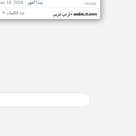
Jan 16, 2026
منذ ٦ أشهر
YD16SE
عدد الكلمات: ١٠٩
•
arabic.rt.com
ار تي عربي