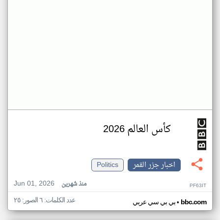
كأس العالم 2026
اخبار جزر القمر
Politics
Jun 01, 2026
منذ شهرين
PF63IT
عدد الكلمات: ٦ الصور: ٢٥
•
bbc.com
بي بي سي عربي