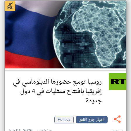
روسيا توسع حضورها الدبلوماسي في
إفريقيا بافتتاح ممثليات في 4 دول
جديدة
اخبار جزر القمر
Politics
Jun 01, 2026