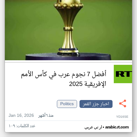
أفضل 7 نجوم عرب في كأس الأمم
الإفريقية 2025
اخبار جزر القمر
Politics
Jan 16, 2026
منذ ٦ أشهر
YD16SE
عدد الكلمات: ١٠٩
•
arabic.rt.com
ار تي عربي