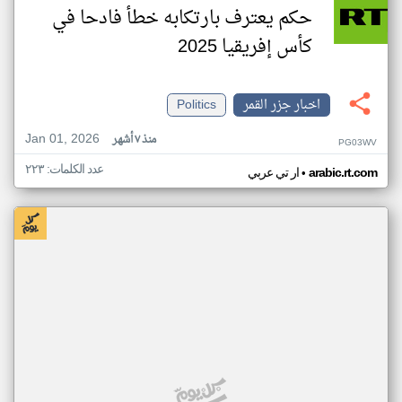
حكم يعترف بارتكابه خطأ فادحا في
كأس إفريقيا 2025
اخبار جزر القمر
Politics
Jan 01, 2026
منذ ٧ أشهر
PG03WV
عدد الكلمات: ٢٢٣
•
arabic.rt.com
ار تي عربي