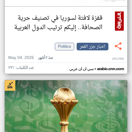
قفزة لافتة لسوريا في تصنيف حرية
الصحافة.. إليكم ترتيب الدول العربية
اخبار جزر القمر
Politics
May 04, 2026
منذ ٣ أشهر
VF17PD
عدد الكلمات: ٢٣١
•
arabic.cnn.com
سي ان ان عربي