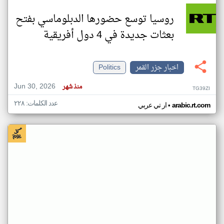
روسيا توسع حضورها الدبلوماسي بفتح
بعثات جديدة في 4 دول أفريقية
اخبار جزر القمر
Politics
Jun 30, 2026
منذ شهر
TG39ZI
عدد الكلمات: ٢٢٨
•
arabic.rt.com
ار تي عربي