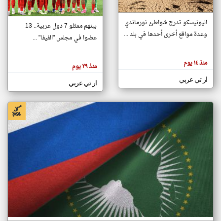
اليونيسكو تدرج شواطئ نورماندي
بينهم ممثلو 7 دول عربية.. 13
klyoum.com
وعدة مواقع أخرى أحدها في بلد ...
تغيير الدولة
عضوا في مجلس "الفيفا" ...
تعبر
مصادر الأخبار من جزر القمر
المقالات
الموجوده
اخبار جزر القمر على مدار الساعة
منذ ١٤ يوم
هنا عن
منذ ٢٩ يوم
وجهة
نظر
أهم اخبار جزر القمر العاجلة والمباشرة
ار تي عربي
كاتبيها.
ار تي عربي