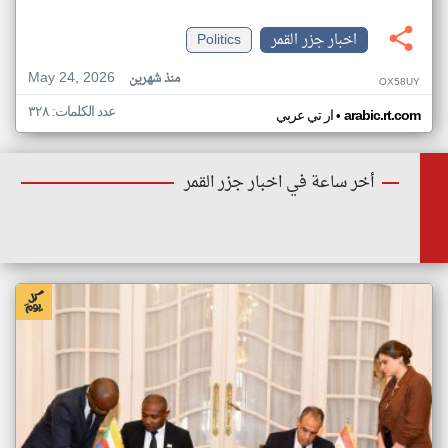
اخبار جزر القمر
Politics
May 24, 2026
منذ شهرين
OX58UY
عدد الكلمات: ٣٢٨
•
arabic.rt.com
ار تي عربي
أخر ساعة في اخبار جزر القمر