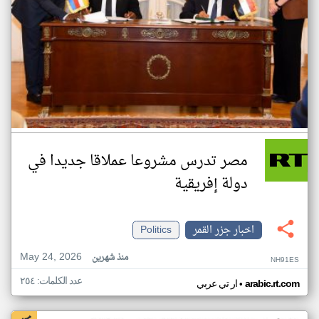
مصر تدرس مشروعا عملاقا جديدا في
دولة إفريقية
اخبار جزر القمر
Politics
May 24, 2026
منذ شهرين
NH91ES
عدد الكلمات: ٢٥٤
•
arabic.rt.com
ار تي عربي