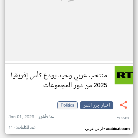
منتخب عربي وحيد يودع كأس إفريقيا
2025 من دور المجموعات
اخبار جزر القمر
Politics
Jan 01, 2026
منذ ٧ أشهر
YU55DX
عدد الكلمات: ١١٠
•
arabic.rt.com
ار تي عربي