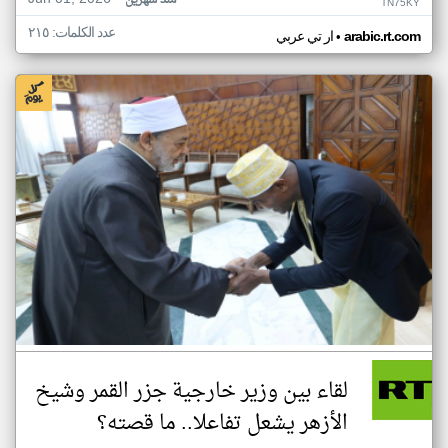
منذ شهرين
TN75KY
عدد الكلمات: ٢١٥
•
arabic.rt.com
ار تي عربي
لقاء بين وزير خارجية جزر القمر وشيخ
الأزهر يشعل تفاعلا.. ما قصته؟