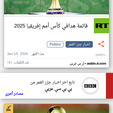
قائمة هدافي كأس أمم إفريقيا 2025
اخبار جزر القمر
Politics
Jan 19, 2026
منذ ٦ أشهر
QG60YL
عدد الكلمات: ١٤١
•
arabic.rt.com
ار تي عربي
تابع اخر اخبار جزر القمر من
بي بي سي عربي
مصادر أخرى