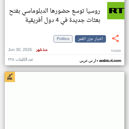
روسيا توسع حضورها الدبلوماسي بفتح
بعثات جديدة في 4 دول أفريقية
اخبار جزر القمر
Politics
Jun 30, 2026
منذ شهر
TG39ZI
عدد الكلمات: ٢٢٨
•
arabic.rt.com
ار تي عربي