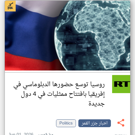
روسيا توسع حضورها الدبلوماسي في
إفريقيا بافتتاح ممثليات في 4 دول
جديدة
اخبار جزر القمر
Politics
Jun 01, 2026