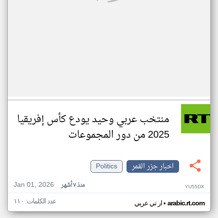
منتخب عربي وحيد يودع كأس إفريقيا
2025 من دور المجموعات
اخبار جزر القمر
Politics
Jan 01, 2026
منذ ٧ أشهر
YU55DX
عدد الكلمات: ١١٠
•
arabic.rt.com
ار تي عربي