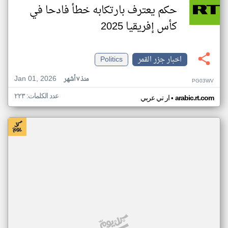
حكم يعترف بارتكابه خطأ فادحا في
كأس إفريقيا 2025
اخبار جزر القمر
Politics
Jan 01, 2026
منذ ٧ أشهر
PG03WV
عدد الكلمات: ٢٢٣
•
arabic.rt.com
ار تي عربي