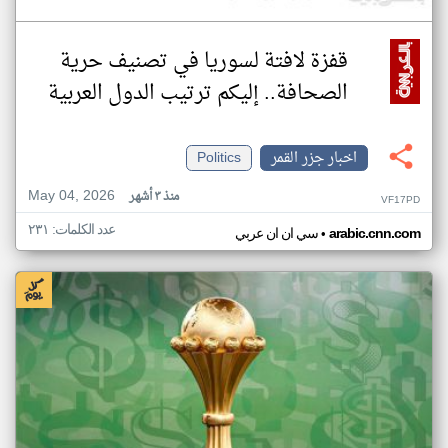
قفزة لافتة لسوريا في تصنيف حرية
الصحافة.. إليكم ترتيب الدول العربية
اخبار جزر القمر
Politics
May 04, 2026
منذ ٣ أشهر
VF17PD
عدد الكلمات: ٢٣١
•
arabic.cnn.com
سي ان ان عربي