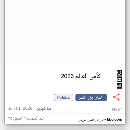
كأس العالم 2026
اخبار جزر القمر
Politics
Jun 01, 2026
منذ شهرين
PF63IT
عدد الكلمات: ٦ الصور: ٢٥
•
bbc.com
بي بي سي عربي