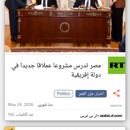
مصر تدرس مشروعا عملاقا جديدا في
دولة إفريقية
اخبار جزر القمر
Politics
May 24, 2026
منذ شهرين
NH91ES
عدد الكلمات: ٢٥٤
•
arabic.rt.com
ار تي عربي