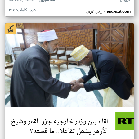
منذ شهرين
TN75KY
عدد الكلمات: ٢١٥
•
arabic.rt.com
ار تي عربي
لقاء بين وزير خارجية جزر القمر وشيخ
الأزهر يشعل تفاعلا.. ما قصته؟