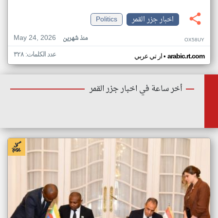
اخبار جزر القمر
Politics
May 24, 2026
منذ شهرين
OX58UY
عدد الكلمات: ٣٢٨
•
arabic.rt.com
ار تي عربي
أخر ساعة في اخبار جزر القمر