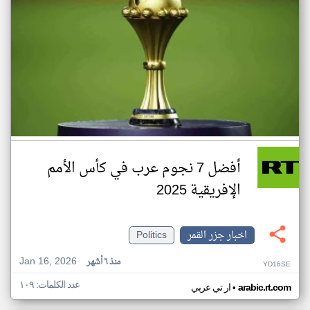
أفضل 7 نجوم عرب في كأس الأمم
الإفريقية 2025
اخبار جزر القمر
Politics
Jan 16, 2026
منذ ٦ أشهر
YD16SE
عدد الكلمات: ١٠٩
•
arabic.rt.com
ار تي عربي