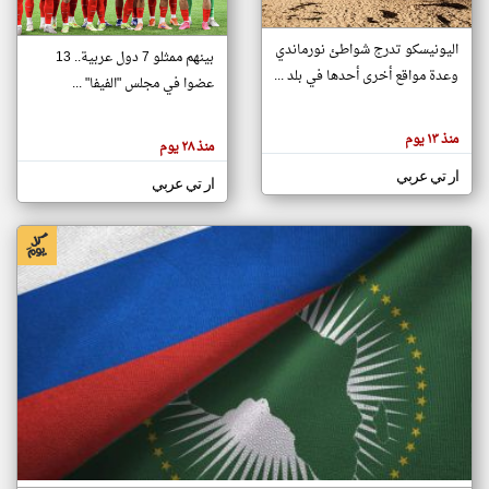
اليونيسكو تدرج شواطئ نورماندي
بينهم ممثلو 7 دول عربية.. 13
klyoum.com
وعدة مواقع أخرى أحدها في بلد ...
تغيير الدولة
عضوا في مجلس "الفيفا" ...
تعبر
مصادر الأخبار من جزر القمر
المقالات
الموجوده
اخبار جزر القمر على مدار الساعة
منذ ١٣ يوم
هنا عن
منذ ٢٨ يوم
وجهة
نظر
أهم اخبار جزر القمر العاجلة والمباشرة
ار تي عربي
كاتبيها.
ار تي عربي