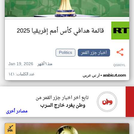
قائمة هدافي كأس أمم إفريقيا 2025
اخبار جزر القمر
Politics
Jan 19, 2026
منذ ٦ أشهر
QG60YL
عدد الكلمات: ١٤١
•
arabic.rt.com
ار تي عربي
تابع اخر اخبار جزر القمر من
وطن يغرد خارج السرب
مصادر أخرى