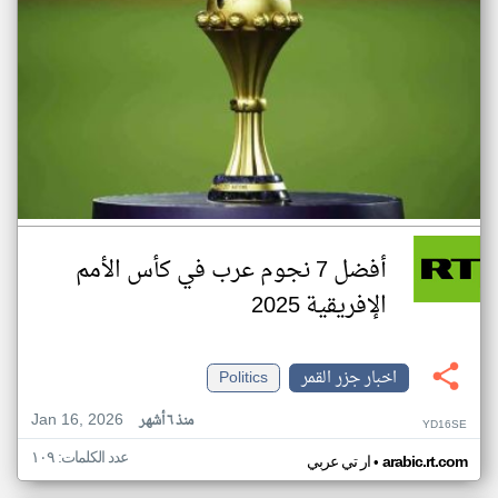
أفضل 7 نجوم عرب في كأس الأمم
الإفريقية 2025
اخبار جزر القمر
Politics
Jan 16, 2026
منذ ٦ أشهر
YD16SE
عدد الكلمات: ١٠٩
•
arabic.rt.com
ار تي عربي