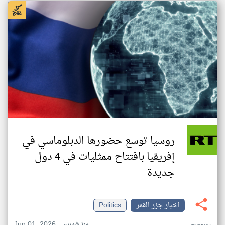
روسيا توسع حضورها الدبلوماسي في
إفريقيا بافتتاح ممثليات في 4 دول
جديدة
اخبار جزر القمر
Politics
Jun 01, 2026