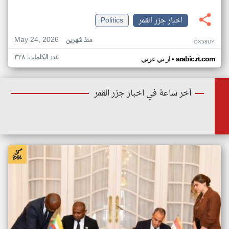
اخبار جزر القمر
Politics
May 24, 2026
منذ شهرين
OX58UY
عدد الكلمات: ٣٢٨
•
arabic.rt.com
ار تي عربي
أخر ساعة في اخبار جزر القمر