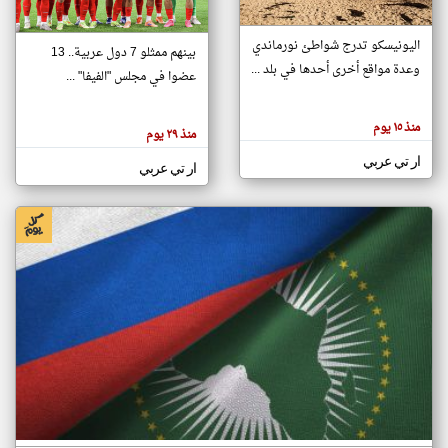
اليونيسكو تدرج شواطئ نورماندي
بينهم ممثلو 7 دول عربية.. 13
klyoum.com
وعدة مواقع أخرى أحدها في بلد ...
تغيير الدولة
عضوا في مجلس "الفيفا" ...
تعبر
مصادر الأخبار من جزر القمر
المقالات
الموجوده
اخبار جزر القمر على مدار الساعة
منذ ١٥ يوم
هنا عن
منذ ٢٩ يوم
وجهة
نظر
أهم اخبار جزر القمر العاجلة والمباشرة
ار تي عربي
كاتبيها.
ار تي عربي