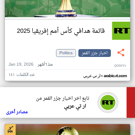
قائمة هدافي كأس أمم إفريقيا 2025
اخبار جزر القمر
Politics
Jan 19, 2026
منذ ٦ أشهر
QG60YL
عدد الكلمات: ١٤١
•
arabic.rt.com
ار تي عربي
تابع اخر اخبار جزر القمر من
ار تي عربي
مصادر أخرى