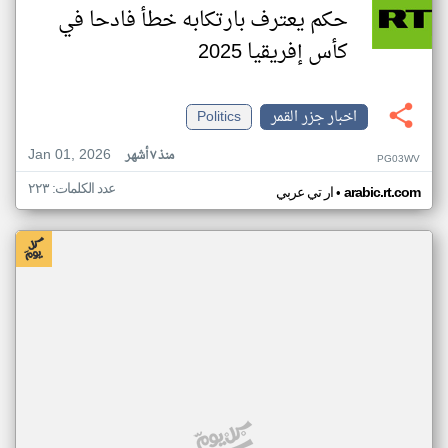
حكم يعترف بارتكابه خطأ فادحا في
كأس إفريقيا 2025
اخبار جزر القمر
Politics
Jan 01, 2026
منذ ٧ أشهر
PG03WV
عدد الكلمات: ٢٢٣
•
arabic.rt.com
ار تي عربي