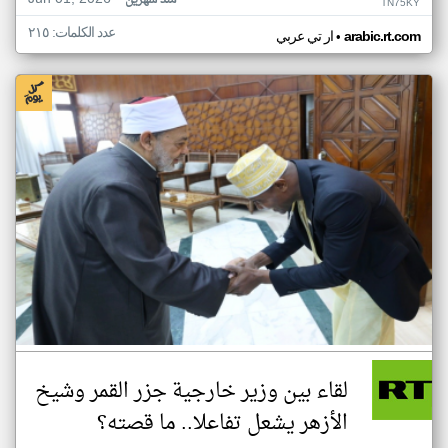
منذ شهرين
TN75KY
عدد الكلمات: ٢١٥
•
arabic.rt.com
ار تي عربي
لقاء بين وزير خارجية جزر القمر وشيخ
الأزهر يشعل تفاعلا.. ما قصته؟