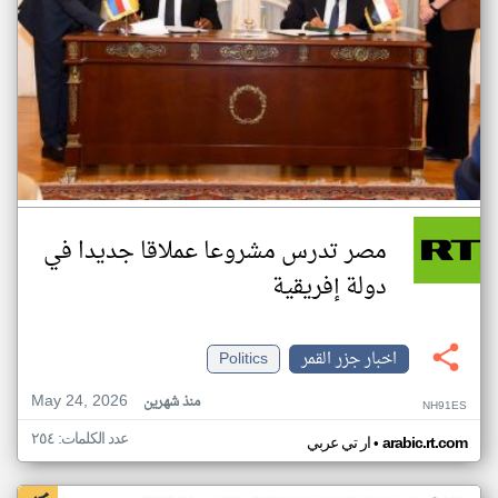
مصر تدرس مشروعا عملاقا جديدا في
دولة إفريقية
اخبار جزر القمر
Politics
May 24, 2026
منذ شهرين
NH91ES
عدد الكلمات: ٢٥٤
•
arabic.rt.com
ار تي عربي