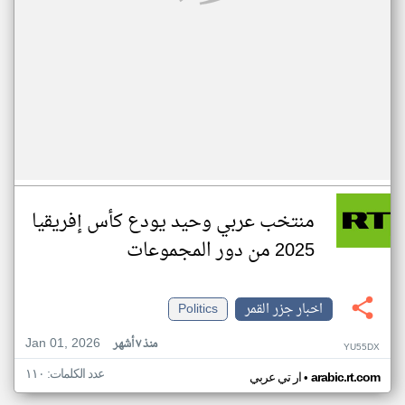
منتخب عربي وحيد يودع كأس إفريقيا
2025 من دور المجموعات
اخبار جزر القمر
Politics
Jan 01, 2026
منذ ٧ أشهر
YU55DX
عدد الكلمات: ١١٠
•
arabic.rt.com
ار تي عربي