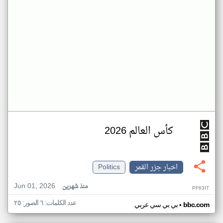
كأس العالم 2026
اخبار جزر القمر
Politics
Jun 01, 2026
منذ شهرين
PF63IT
عدد الكلمات: ٦ الصور: ٢٥
•
bbc.com
بي بي سي عربي