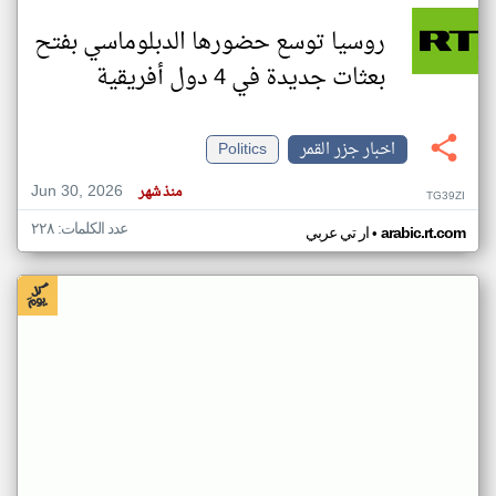
روسيا توسع حضورها الدبلوماسي بفتح
بعثات جديدة في 4 دول أفريقية
اخبار جزر القمر
Politics
Jun 30, 2026
منذ شهر
TG39ZI
عدد الكلمات: ٢٢٨
•
arabic.rt.com
ار تي عربي