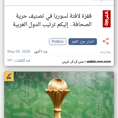
قفزة لافتة لسوريا في تصنيف حرية
الصحافة.. إليكم ترتيب الدول العربية
اخبار جزر القمر
Politics
May 04, 2026
منذ ٣ أشهر
VF17PD
عدد الكلمات: ٢٣١
•
arabic.cnn.com
سي ان ان عربي