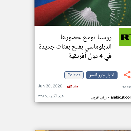
klyoum.com
تغيير الدولة
مصادر الأخبار من جزر القمر
روسيا توسع حضورها
اخبار جزر القمر على مدار الساعة
الدبلوماسي بفتح بعثات جديدة
أهم اخبار جزر القمر العاجلة والمباشرة
في 4 دول أفريقية
اخبار جزر القمر
Politics
Jun 30, 2026
منذ شهر
TG39
عدد الكلمات: ٢٢٨
•
arabic.rt.c
ار تي عربي