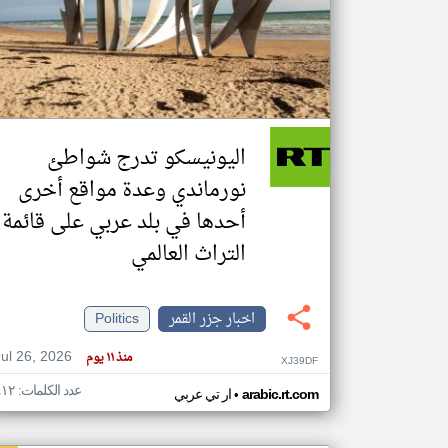
تعبر
المقالات
الموجوده
هنا عن
وجهة
اليونيسكو تدرج شواطئ
نظر
كاتبيها.
نورماندي وعدة مواقع أخرى
أحدها في بلد عربي على قائمة
التراث العالمي
اخبار جزر القمر
Politics
Jul 26, 2026
منذ ١١ يوم
XJ39DF
عدد الكلمات: ٤١٢
•
arabic.rt.com
ار تي عربي