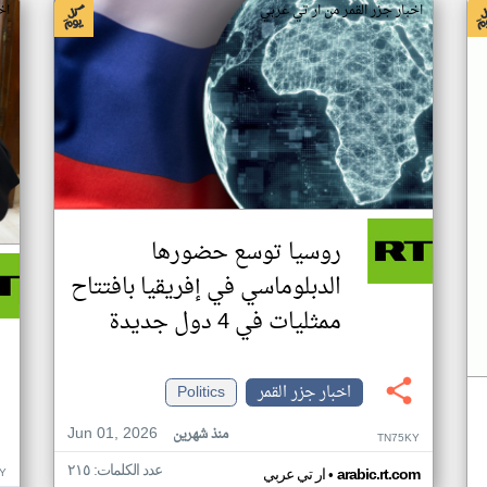
اخبار جزر القمر من ار تي عربي
اخ
روسيا توسع حضورها
الدبلوماسي في إفريقيا بافتتاح
ممثليات في 4 دول جديدة
اخبار جزر القمر
Politics
Jun 01, 2026
منذ شهرين
TN75KY
عدد الكلمات: ٢١٥
•
Y
arabic.rt.com
ار تي عربي