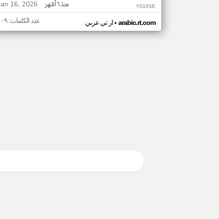
Jan 16, 2026
منذ ٦ أشهر
YD16SE
عدد الكلمات: ١٠٩
•
arabic.rt.com
ار تي عربي