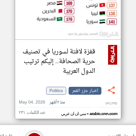
قفزة لافتة لسوريا في تصنيف
حرية الصحافة.. إليكم ترتيب
الدول العربية
اخبار جزر القمر
Politics
May 04, 2026
منذ ٣ أشهر
VF17PD
عدد الكلمات: ٢٣١
•
arabic.cnn.com
سي ان ان عربي