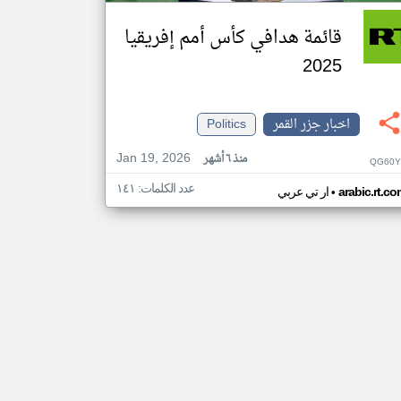
قائمة هدافي كأس أمم إفريقيا
2025
اخبار جزر القمر
Politics
Jan 19, 2026
منذ ٦ أشهر
QG60Y
عدد الكلمات: ١٤١
•
arabic.rt.c
ار تي عربي