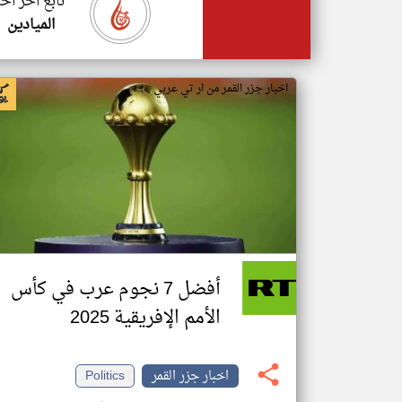
تابع اخر اخب
الميادين
اخبار جزر القمر من ار تي عربي
أفضل 7 نجوم عرب في كأس
الأمم الإفريقية 2025
اخبار جزر القمر
Politics