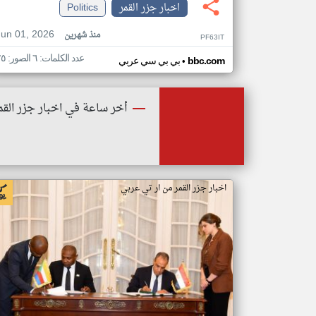
اخبار جزر القمر
Politics
Jun 01, 2026
منذ شهرين
PF63IT
عدد الكلمات: ٦ الصور: ٢٥
•
bbc.com
بي بي سي عربي
أخر ساعة في اخبار جزر القم
اخبار جزر القمر من ار تي عربي