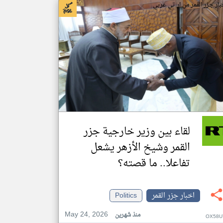
بار جزر القمر من ار تي عربي
لقاء بين وزير خارجية جزر
القمر وشيخ الأزهر يشعل
تفاعلا.. ما قصته؟
اخبار جزر القمر
Politics
May 24, 2026
منذ شهرين
OX58U