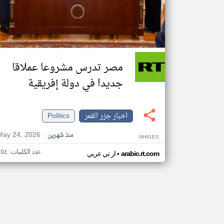
مصر تدرس مشروعا عملاقا
جديدا في دولة إفريقية
اخبار جزر القمر
Politics
May 24, 2026
منذ شهرين
NH91ES
عدد الكلمات: ٢٥٤
•
arabic.rt.com
ار تي عربي