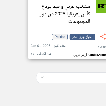
منتخب عربي وحيد يودع
كأس إفريقيا 2025 من دور
المجموعات
اخبار جزر القمر
Politics
Jan 01, 2026
منذ ٧ أشهر
YU55D
عدد الكلمات: ١١٠
•
arabic.rt.c
ار تي عربي