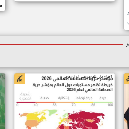
om
ر
اخبار جزر القمر من سي ان ان عربي
اخ