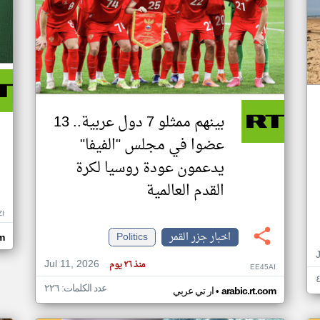
بينهم ممثلو 7 دول عربية.. 13
عضوا في مجلس "الفيفا"
يدعمون عودة روسيا لكرة
القدم العالمية
ZI
اخبار جزر القمر
Politics
om
Jul 11, 2026
منذ ٢٦ يوم
EE45AI
عدد الكلمات: ٢٢٦
•
arabic.rt.com
ار تي عربي