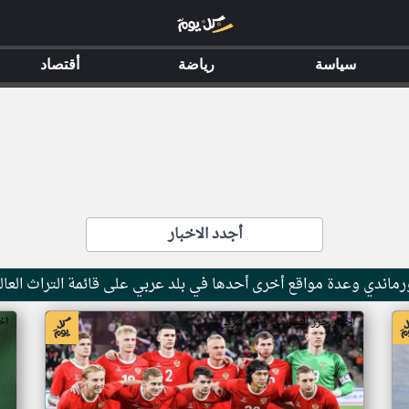
سياسة
رياضة
أقتصاد
أجدد الاخبار
ماندي وعدة مواقع أخرى أحدها في بلد عربي على قائمة التراث العال
اخبار جزر القمر من ار تي عربي
اخ