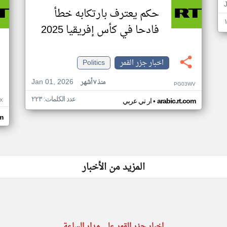
حكم يعترف بارتكابه خطأ
فادحا في كأس إفريقيا 2025
اخبار جزر القمر
Politics
Jan 01, 2026
منذ ٧ أشهر
PG03WV
عدد الكلمات: ٢٢٣
•
X
arabic.rt.com
ار تي عربي
om
المزيد من الأخبار
اخبار جزر القمر على مدار الساعة