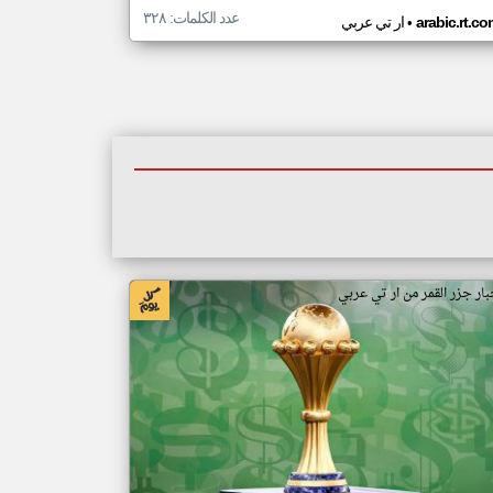
عدد الكلمات: ٣٢٨
•
arabic.rt.c
ار تي عربي
بار جزر القمر من ار تي عربي