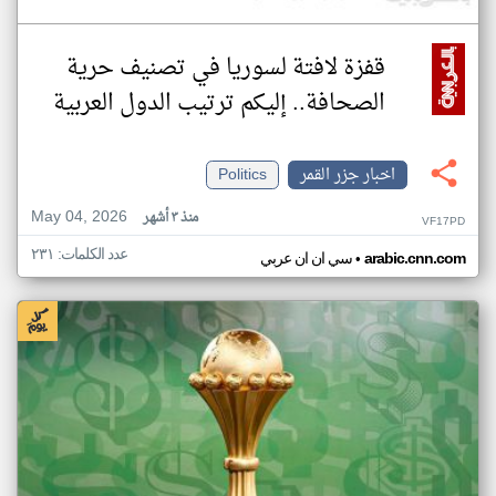
قفزة لافتة لسوريا في تصنيف حرية
الصحافة.. إليكم ترتيب الدول العربية
اخبار جزر القمر
Politics
May 04, 2026
منذ ٣ أشهر
VF17PD
عدد الكلمات: ٢٣١
•
arabic.cnn.com
سي ان ان عربي