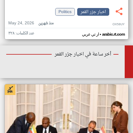
اخبار جزر القمر
Politics
May 24, 2026
منذ شهرين
OX58UY
عدد الكلمات: ٣٢٨
•
arabic.rt.com
ار تي عربي
أخر ساعة في اخبار جزر القمر