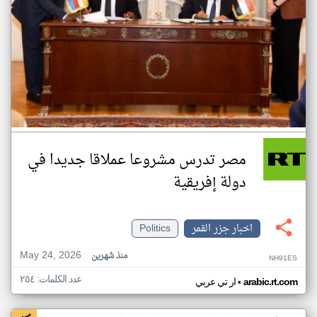
مصر تدرس مشروعا عملاقا جديدا في
دولة إفريقية
اخبار جزر القمر
Politics
May 24, 2026
منذ شهرين
NH91ES
عدد الكلمات: ٢٥٤
•
arabic.rt.com
ار تي عربي