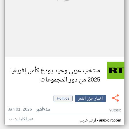
منتخب عربي وحيد يودع كأس إفريقيا
2025 من دور المجموعات
اخبار جزر القمر
Politics
Jan 01, 2026
منذ ٧ أشهر
YU55DX
عدد الكلمات: ١١٠
•
arabic.rt.com
ار تي عربي