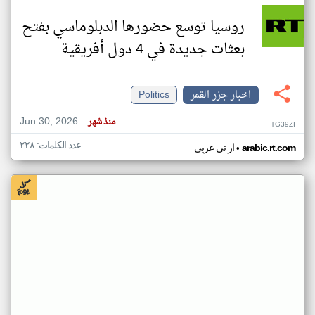
روسيا توسع حضورها الدبلوماسي بفتح
بعثات جديدة في 4 دول أفريقية
اخبار جزر القمر
Politics
Jun 30, 2026
منذ شهر
TG39ZI
عدد الكلمات: ٢٢٨
•
arabic.rt.com
ار تي عربي