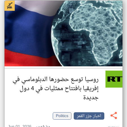
روسيا توسع حضورها الدبلوماسي في
إفريقيا بافتتاح ممثليات في 4 دول
جديدة
اخبار جزر القمر
Politics
Jun 01, 2026