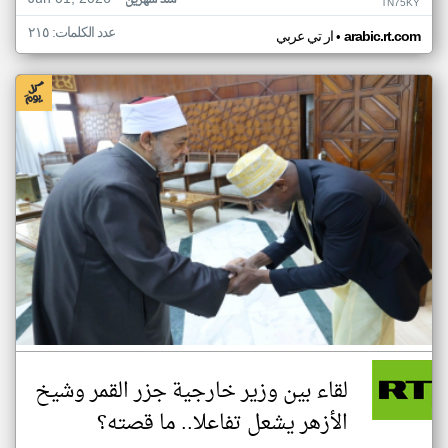
منذ شهرين
TN75KY
عدد الكلمات: ٢١٥
•
arabic.rt.com
ار تي عربي
لقاء بين وزير خارجية جزر القمر وشيخ
الأزهر يشعل تفاعلا.. ما قصته؟