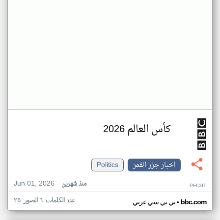
كأس العالم 2026
اخبار جزر القمر
Politics
Jun 01, 2026
منذ شهرين
PF63IT
عدد الكلمات: ٦ الصور: ٢٥
•
bbc.com
بي بي سي عربي