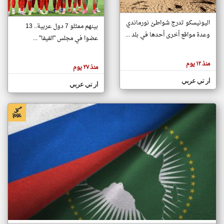
اليونيسكو تدرج شواطئ نورماندي
بينهم ممثلو 7 دول عربية.. 13
klyoum.com
وعدة مواقع أخرى أحدها في بلد ...
تغيير الدولة
عضوا في مجلس "الفيفا" ...
تعبر
مصادر الأخبار من جزر القمر
المقالات
الموجوده
اخبار جزر القمر على مدار الساعة
منذ ١٢ يوم
هنا عن
منذ ٢٧ يوم
وجهة
نظر
أهم اخبار جزر القمر العاجلة والمباشرة
ار تي عربي
كاتبيها.
ار تي عربي