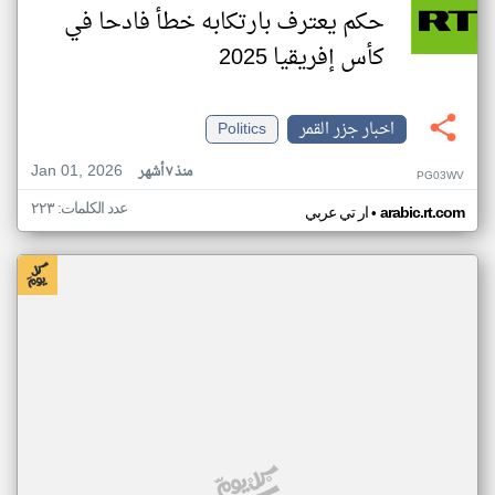
حكم يعترف بارتكابه خطأ فادحا في
كأس إفريقيا 2025
اخبار جزر القمر
Politics
Jan 01, 2026
منذ ٧ أشهر
PG03WV
عدد الكلمات: ٢٢٣
•
arabic.rt.com
ار تي عربي