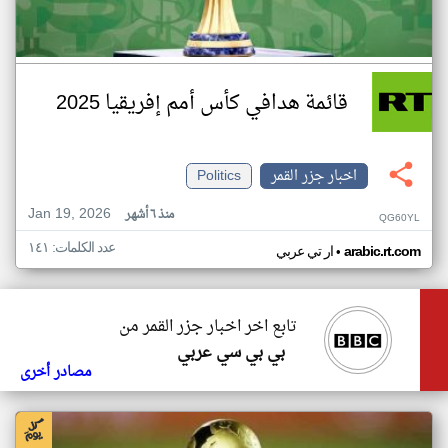
قائمة هدافي كأس أمم إفريقيا 2025
اخبار جزر القمر
Politics
Jan 19, 2026
منذ ٦ أشهر
QG60YL
عدد الكلمات: ١٤١
•
arabic.rt.com
ار تي عربي
تابع اخر اخبار جزر القمر من
بي بي سي عربي
مصادر أخرى