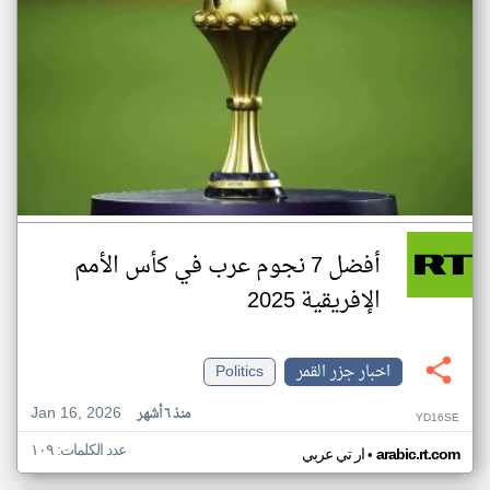
أفضل 7 نجوم عرب في كأس الأمم
الإفريقية 2025
اخبار جزر القمر
Politics
Jan 16, 2026
منذ ٦ أشهر
YD16SE
عدد الكلمات: ١٠٩
•
arabic.rt.com
ار تي عربي