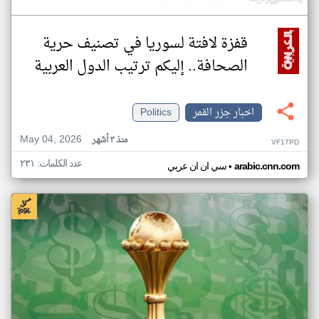
قفزة لافتة لسوريا في تصنيف حرية
الصحافة.. إليكم ترتيب الدول العربية
اخبار جزر القمر
Politics
May 04, 2026
منذ ٣ أشهر
VF17PD
عدد الكلمات: ٢٣١
•
arabic.cnn.com
سي ان ان عربي