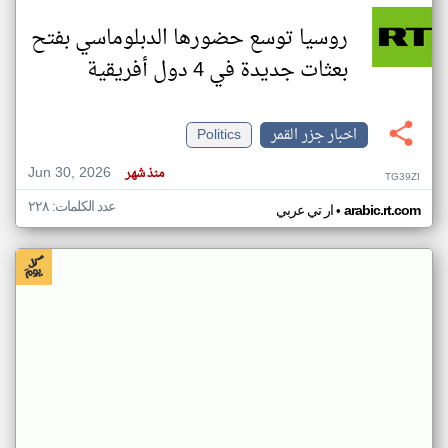
روسيا توسع حضورها الدبلوماسي بفتح
بعثات جديدة في 4 دول أفريقية
اخبار جزر القمر
Politics
Jun 30, 2026
منذ شهر
TG39ZI
عدد الكلمات: ٢٢٨
•
arabic.rt.com
ار تي عربي