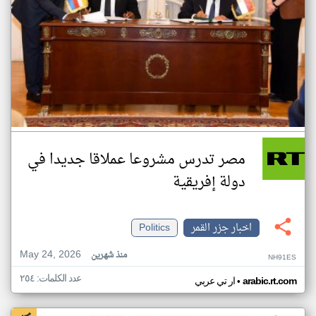
مصر تدرس مشروعا عملاقا جديدا في
دولة إفريقية
اخبار جزر القمر
Politics
May 24, 2026
منذ شهرين
NH91ES
عدد الكلمات: ٢٥٤
•
arabic.rt.com
ار تي عربي