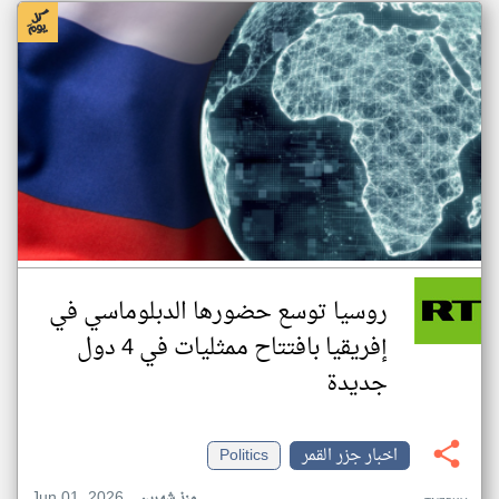
روسيا توسع حضورها الدبلوماسي في
إفريقيا بافتتاح ممثليات في 4 دول
جديدة
اخبار جزر القمر
Politics
Jun 01, 2026