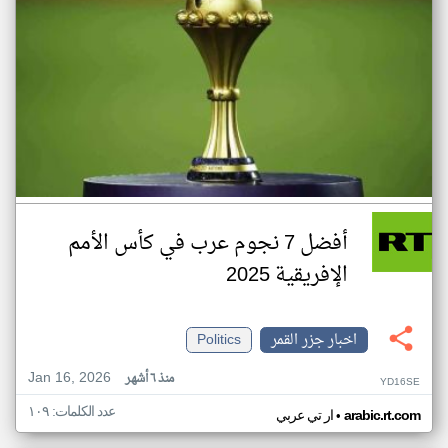
أفضل 7 نجوم عرب في كأس الأمم
الإفريقية 2025
اخبار جزر القمر
Politics
Jan 16, 2026
منذ ٦ أشهر
YD16SE
عدد الكلمات: ١٠٩
•
arabic.rt.com
ار تي عربي