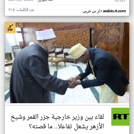
منذ شهرين
TN75KY
عدد الكلمات: ٢١٥
•
arabic.rt.com
ار تي عربي
لقاء بين وزير خارجية جزر القمر وشيخ
الأزهر يشعل تفاعلا.. ما قصته؟