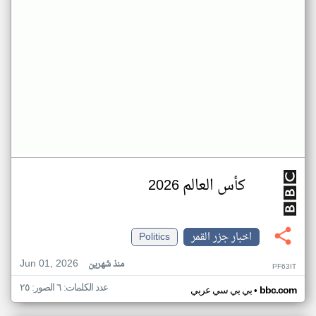
كأس العالم 2026
اخبار جزر القمر
Politics
Jun 01, 2026
منذ شهرين
PF63IT
عدد الكلمات: ٦ الصور: ٢٥
•
bbc.com
بي بي سي عربي