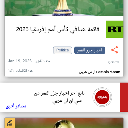
قائمة هدافي كأس أمم إفريقيا 2025
اخبار جزر القمر
Politics
Jan 19, 2026
منذ ٦ أشهر
QG60YL
عدد الكلمات: ١٤١
•
arabic.rt.com
ار تي عربي
تابع اخر اخبار جزر القمر من
سي ان ان عربي
مصادر أخرى