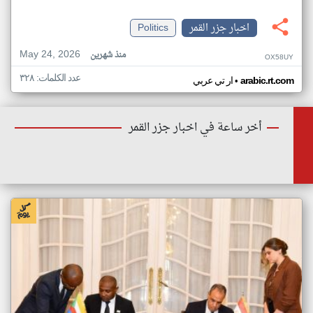
اخبار جزر القمر
Politics
May 24, 2026
منذ شهرين
OX58UY
عدد الكلمات: ٣٢٨
•
arabic.rt.com
ار تي عربي
أخر ساعة في اخبار جزر القمر