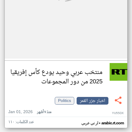
منتخب عربي وحيد يودع كأس إفريقيا
2025 من دور المجموعات
اخبار جزر القمر
Politics
Jan 01, 2026
منذ ٧ أشهر
YU55DX
عدد الكلمات: ١١٠
•
arabic.rt.com
ار تي عربي