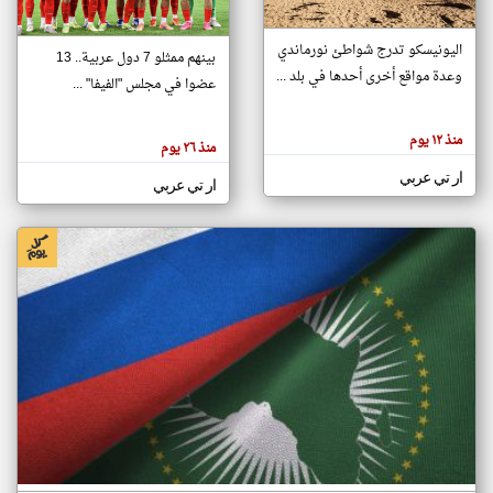
اليونيسكو تدرج شواطئ نورماندي
بينهم ممثلو 7 دول عربية.. 13
klyoum.com
وعدة مواقع أخرى أحدها في بلد ...
تغيير الدولة
عضوا في مجلس "الفيفا" ...
تعبر
مصادر الأخبار من جزر القمر
المقالات
الموجوده
اخبار جزر القمر على مدار الساعة
منذ ١٢ يوم
هنا عن
منذ ٢٦ يوم
وجهة
نظر
أهم اخبار جزر القمر العاجلة والمباشرة
ار تي عربي
كاتبيها.
ار تي عربي