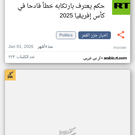
حكم يعترف بارتكابه خطأ فادحا في
كأس إفريقيا 2025
اخبار جزر القمر
Politics
Jan 01, 2026
منذ ٧ أشهر
PG03WV
عدد الكلمات: ٢٢٣
•
arabic.rt.com
ار تي عربي