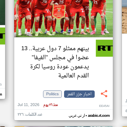
بينهم ممثلو 7 دول عربية.. 13
عضوا في مجلس "الفيفا"
يدعمون عودة روسيا لكرة
القدم العالمية
ZI
اخبار جزر القمر
Politics
om
Jul 11, 2026
منذ ٢٦ يوم
EE45AI
عدد الكلمات: ٢٢٦
•
arabic.rt.com
ار تي عربي