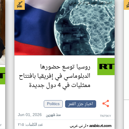
اخبار جزر القمر من ار تي عربي
اخ
روسيا توسع حضورها
الدبلوماسي في إفريقيا بافتتاح
ممثليات في 4 دول جديدة
اخبار جزر القمر
Politics
Jun 01, 2026
منذ شهرين
TN75KY
عدد الكلمات: ٢١٥
•
Y
arabic.rt.com
ار تي عربي