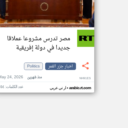
مصر تدرس مشروعا عملاقا
جديدا في دولة إفريقية
اخبار جزر القمر
Politics
May 24, 2026
منذ شهرين
NH91ES
عدد الكلمات: ٢٥٤
•
arabic.rt.com
ار تي عربي