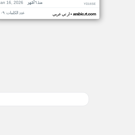
Jan 16, 2026
منذ ٦ أشهر
YD16SE
عدد الكلمات: ١٠٩
•
arabic.rt.com
ار تي عربي