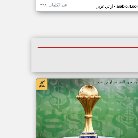
عدد الكلمات: ٣٢٨
•
arabic.rt.c
ار تي عربي
بار جزر القمر من ار تي عربي