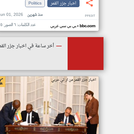
اخبار جزر القمر
Politics
Jun 01, 2026
منذ شهرين
PF63IT
عدد الكلمات: ٦ الصور: ٢٥
•
bbc.com
بي بي سي عربي
أخر ساعة في اخبار جزر القم
اخبار جزر القمر من ار تي عربي