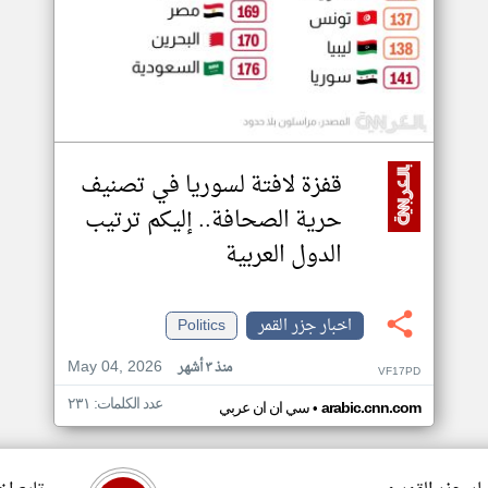
قفزة لافتة لسوريا في تصنيف
حرية الصحافة.. إليكم ترتيب
الدول العربية
اخبار جزر القمر
Politics
May 04, 2026
منذ ٣ أشهر
VF17PD
عدد الكلمات: ٢٣١
•
arabic.cnn.com
سي ان ان عربي