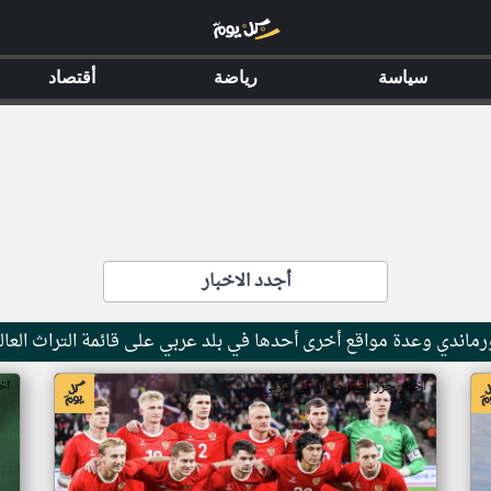
سياسة
رياضة
أقتصاد
أجدد الاخبار
ماندي وعدة مواقع أخرى أحدها في بلد عربي على قائمة التراث العال
اخبار جزر القمر من ار تي عربي
اخ