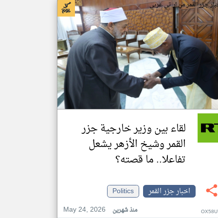
بار جزر القمر من ار تي عربي
لقاء بين وزير خارجية جزر
القمر وشيخ الأزهر يشعل
تفاعلا.. ما قصته؟
اخبار جزر القمر
Politics
May 24, 2026
منذ شهرين
OX58U