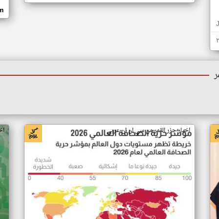
om
ر
اخبار جزر القمر من سي ان ان عربي
اخ