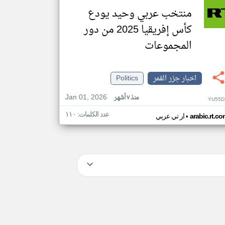
منتخب عربي وحيد يودع
كأس إفريقيا 2025 من دور
المجموعات
اخبار جزر القمر
Politics
Jan 01, 2026
منذ ٧ أشهر
YU55D
عدد الكلمات: ١١٠
•
arabic.rt.c
ار تي عربي