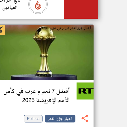
تابع اخر اخب
الميادين
اخبار جزر القمر من ار تي عربي
أفضل 7 نجوم عرب في كأس
الأمم الإفريقية 2025
اخبار جزر القمر
Politics