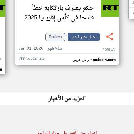
حكم يعترف بارتكابه خطأ
فادحا في كأس إفريقيا 2025
اخبار جزر القمر
Politics
Jan 01, 2026
منذ ٧ أشهر
PG03WV
عدد الكلمات: ٢٢٣
•
X
arabic.rt.com
ار تي عربي
om
المزيد من الأخبار
اخبار جزر القمر على مدار الساعة