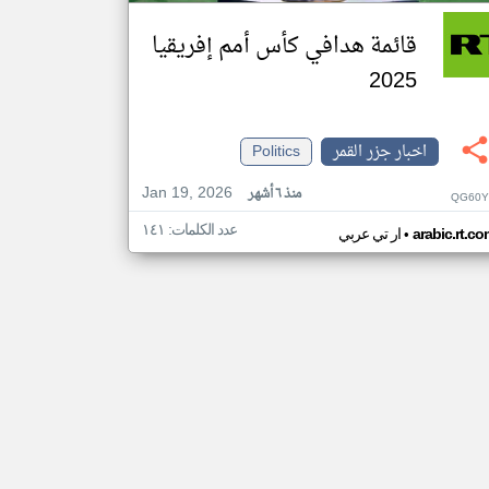
قائمة هدافي كأس أمم إفريقيا
2025
اخبار جزر القمر
Politics
Jan 19, 2026
منذ ٦ أشهر
QG60Y
عدد الكلمات: ١٤١
•
arabic.rt.c
ار تي عربي