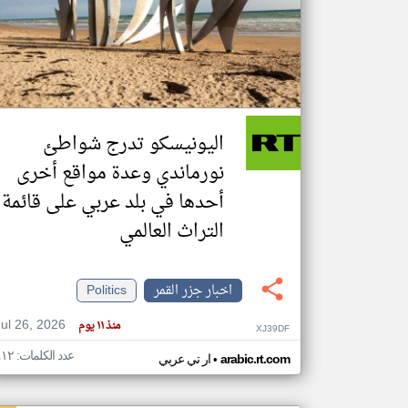
تعبر
المقالات
الموجوده
هنا عن
وجهة
اليونيسكو تدرج شواطئ
نظر
كاتبيها.
نورماندي وعدة مواقع أخرى
أحدها في بلد عربي على قائمة
التراث العالمي
اخبار جزر القمر
Politics
Jul 26, 2026
منذ ١١ يوم
XJ39DF
عدد الكلمات: ٤١٢
•
arabic.rt.com
ار تي عربي