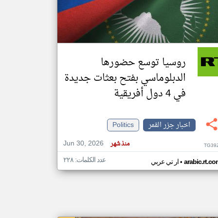
klyoum.com
تغيير الدولة
مصادر الأخبار من جزر القمر
روسيا توسع حضورها
اخبار جزر القمر على مدار الساعة
الدبلوماسي بفتح بعثات جديدة
أهم اخبار جزر القمر العاجلة والمباشرة
في 4 دول أفريقية
اخبار جزر القمر
Politics
Jun 30, 2026
منذ شهر
TG39
عدد الكلمات: ٢٢٨
•
arabic.rt.c
ار تي عربي