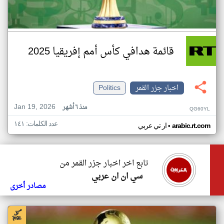
قائمة هدافي كأس أمم إفريقيا 2025
اخبار جزر القمر
Politics
Jan 19, 2026
منذ ٦ أشهر
QG60YL
عدد الكلمات: ١٤١
•
arabic.rt.com
ار تي عربي
تابع اخر اخبار جزر القمر من
سي ان ان عربي
مصادر أخرى