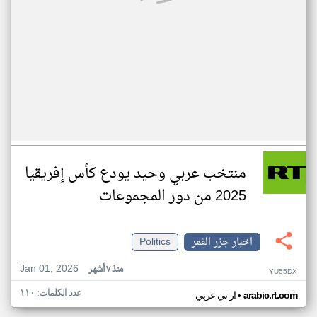
منتخب عربي وحيد يودع كأس إفريقيا
2025 من دور المجموعات
اخبار جزر القمر
Politics
Jan 01, 2026
منذ ٧ أشهر
YU55DX
عدد الكلمات: ١١٠
•
arabic.rt.com
ار تي عربي