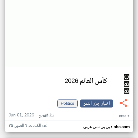
كأس العالم 2026
اخبار جزر القمر
Politics
Jun 01, 2026
منذ شهرين
PF63IT
عدد الكلمات: ٦ الصور: ٢٥
•
bbc.com
بي بي سي عربي