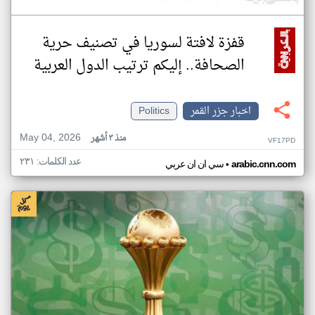
قفزة لافتة لسوريا في تصنيف حرية
الصحافة.. إليكم ترتيب الدول العربية
اخبار جزر القمر
Politics
May 04, 2026
منذ ٣ أشهر
VF17PD
عدد الكلمات: ٢٣١
•
arabic.cnn.com
سي ان ان عربي