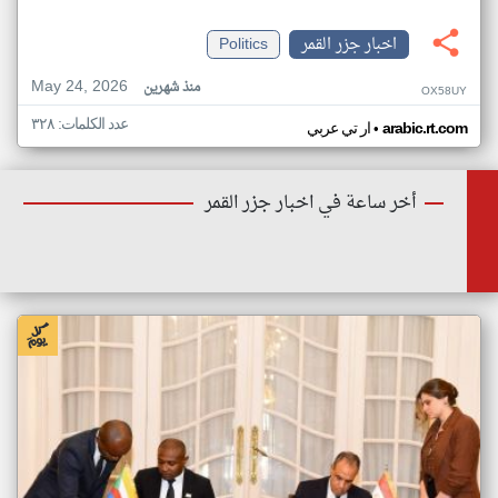
اخبار جزر القمر
Politics
May 24, 2026
منذ شهرين
OX58UY
عدد الكلمات: ٣٢٨
•
arabic.rt.com
ار تي عربي
أخر ساعة في اخبار جزر القمر