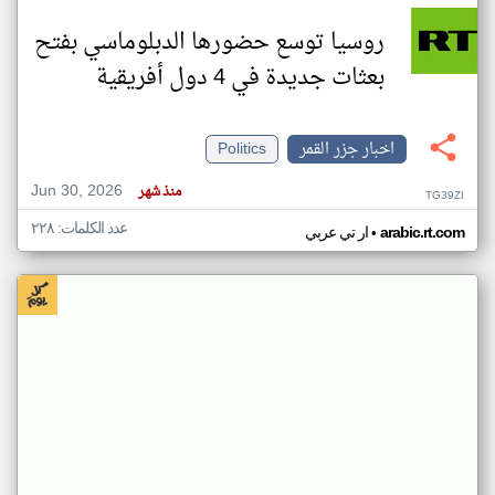
روسيا توسع حضورها الدبلوماسي بفتح
بعثات جديدة في 4 دول أفريقية
اخبار جزر القمر
Politics
Jun 30, 2026
منذ شهر
TG39ZI
عدد الكلمات: ٢٢٨
•
arabic.rt.com
ار تي عربي