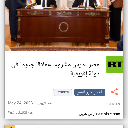
مصر تدرس مشروعا عملاقا جديدا في
دولة إفريقية
اخبار جزر القمر
Politics
May 24, 2026
منذ شهرين
NH91ES
عدد الكلمات: ٢٥٤
•
arabic.rt.com
ار تي عربي