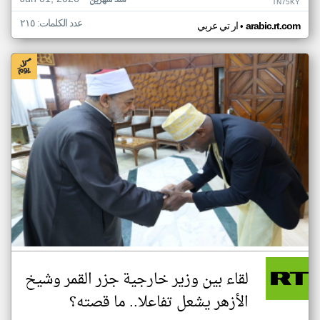
منذ شهرين
TN75KY
عدد الكلمات: ٢١٥
•
arabic.rt.com
ار تي عربي
لقاء بين وزير خارجية جزر القمر وشيخ
الأزهر يشعل تفاعلا.. ما قصته؟