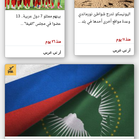
اليونيسكو تدرج شواطئ نورماندي
بينهم ممثلو 7 دول عربية.. 13
klyoum.com
وعدة مواقع أخرى أحدها في بلد ...
تغيير الدولة
عضوا في مجلس "الفيفا" ...
تعبر
مصادر الأخبار من جزر القمر
المقالات
الموجوده
اخبار جزر القمر على مدار الساعة
منذ ١١ يوم
هنا عن
منذ ٢٦ يوم
وجهة
نظر
أهم اخبار جزر القمر العاجلة والمباشرة
ار تي عربي
كاتبيها.
ار تي عربي