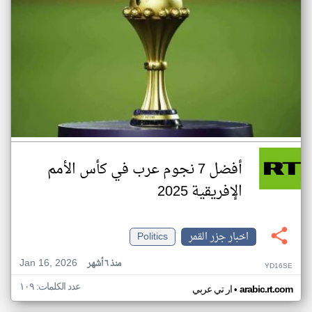
أفضل 7 نجوم عرب في كأس الأمم
الإفريقية 2025
اخبار جزر القمر
Politics
Jan 16, 2026
منذ ٦ أشهر
YD16SE
عدد الكلمات: ١٠٩
•
arabic.rt.com
ار تي عربي