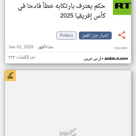
حكم يعترف بارتكابه خطأ فادحا في
كأس إفريقيا 2025
اخبار جزر القمر
Politics
Jan 01, 2026
منذ ٧ أشهر
PG03WV
عدد الكلمات: ٢٢٣
•
arabic.rt.com
ار تي عربي