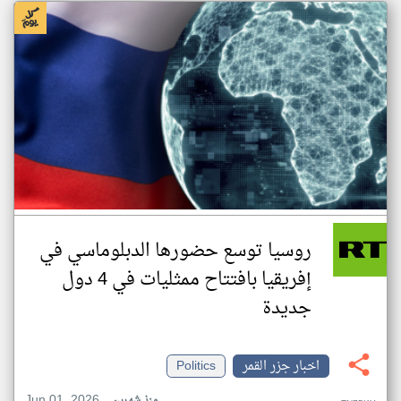
روسيا توسع حضورها الدبلوماسي في
إفريقيا بافتتاح ممثليات في 4 دول
جديدة
اخبار جزر القمر
Politics
Jun 01, 2026