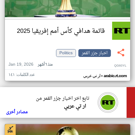
قائمة هدافي كأس أمم إفريقيا 2025
اخبار جزر القمر
Politics
Jan 19, 2026
منذ ٦ أشهر
QG60YL
عدد الكلمات: ١٤١
•
arabic.rt.com
ار تي عربي
تابع اخر اخبار جزر القمر من
ار تي عربي
مصادر أخرى