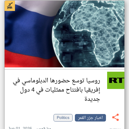
روسيا توسع حضورها الدبلوماسي في
إفريقيا بافتتاح ممثليات في 4 دول
جديدة
اخبار جزر القمر
Politics
Jun 01, 2026