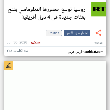
روسيا توسع حضورها الدبلوماسي بفتح
بعثات جديدة في 4 دول أفريقية
اخبار جزر القمر
Politics
Jun 30, 2026
منذ شهر
TG39ZI
عدد الكلمات: ٢٢٨
•
arabic.rt.com
ار تي عربي