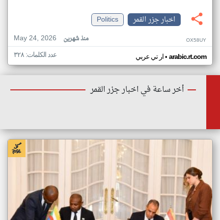
اخبار جزر القمر
Politics
May 24, 2026
منذ شهرين
OX58UY
عدد الكلمات: ٣٢٨
•
arabic.rt.com
ار تي عربي
أخر ساعة في اخبار جزر القمر