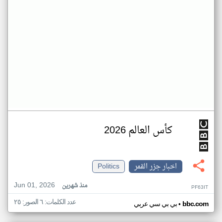
كأس العالم 2026
اخبار جزر القمر
Politics
Jun 01, 2026
منذ شهرين
PF63IT
عدد الكلمات: ٦ الصور: ٢٥
•
bbc.com
بي بي سي عربي