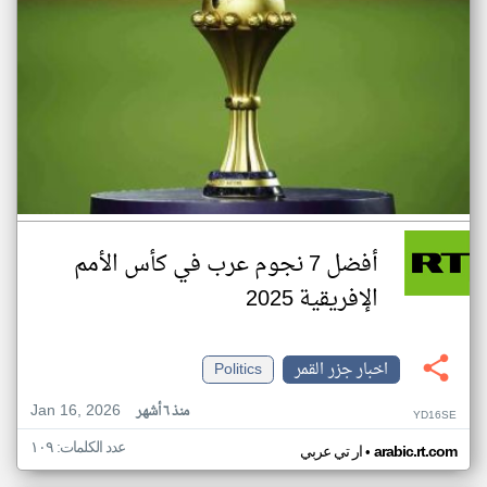
أفضل 7 نجوم عرب في كأس الأمم
الإفريقية 2025
اخبار جزر القمر
Politics
Jan 16, 2026
منذ ٦ أشهر
YD16SE
عدد الكلمات: ١٠٩
•
arabic.rt.com
ار تي عربي