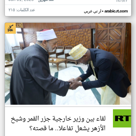
منذ شهرين
TN75KY
عدد الكلمات: ٢١٥
•
arabic.rt.com
ار تي عربي
لقاء بين وزير خارجية جزر القمر وشيخ
الأزهر يشعل تفاعلا.. ما قصته؟