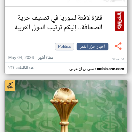
قفزة لافتة لسوريا في تصنيف حرية
الصحافة.. إليكم ترتيب الدول العربية
اخبار جزر القمر
Politics
May 04, 2026
منذ ٣ أشهر
VF17PD
عدد الكلمات: ٢٣١
•
arabic.cnn.com
سي ان ان عربي