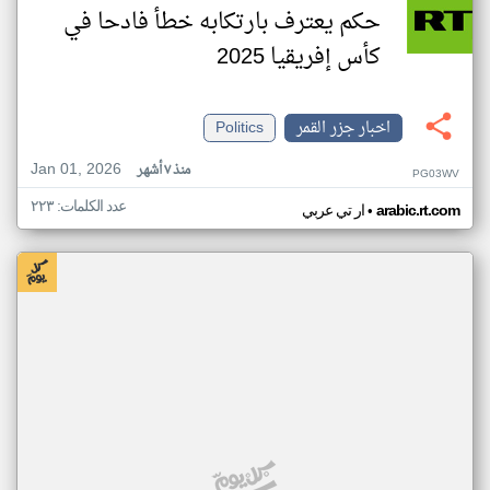
حكم يعترف بارتكابه خطأ فادحا في
كأس إفريقيا 2025
اخبار جزر القمر
Politics
Jan 01, 2026
منذ ٧ أشهر
PG03WV
عدد الكلمات: ٢٢٣
•
arabic.rt.com
ار تي عربي