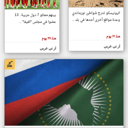
اليونيسكو تدرج شواطئ نورماندي
بينهم ممثلو 7 دول عربية.. 13
klyoum.com
وعدة مواقع أخرى أحدها في بلد ...
تغيير الدولة
عضوا في مجلس "الفيفا" ...
تعبر
مصادر الأخبار من جزر القمر
المقالات
الموجوده
اخبار جزر القمر على مدار الساعة
منذ ١٢ يوم
هنا عن
منذ ٢٧ يوم
وجهة
نظر
أهم اخبار جزر القمر العاجلة والمباشرة
ار تي عربي
كاتبيها.
ار تي عربي