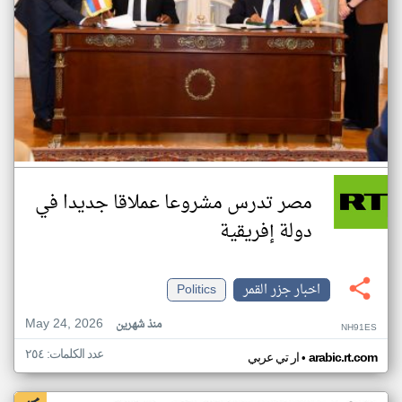
مصر تدرس مشروعا عملاقا جديدا في
دولة إفريقية
اخبار جزر القمر
Politics
May 24, 2026
منذ شهرين
NH91ES
عدد الكلمات: ٢٥٤
•
arabic.rt.com
ار تي عربي