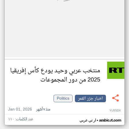
منتخب عربي وحيد يودع كأس إفريقيا
2025 من دور المجموعات
اخبار جزر القمر
Politics
Jan 01, 2026
منذ ٧ أشهر
YU55DX
عدد الكلمات: ١١٠
•
arabic.rt.com
ار تي عربي