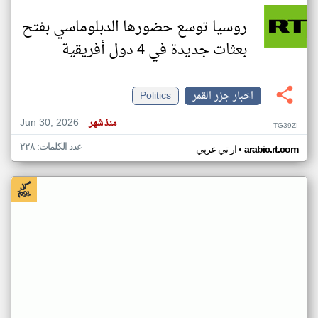
روسيا توسع حضورها الدبلوماسي بفتح
بعثات جديدة في 4 دول أفريقية
اخبار جزر القمر
Politics
Jun 30, 2026
منذ شهر
TG39ZI
عدد الكلمات: ٢٢٨
•
arabic.rt.com
ار تي عربي