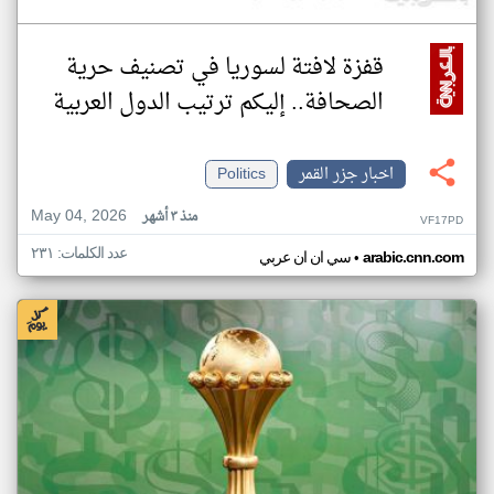
قفزة لافتة لسوريا في تصنيف حرية
الصحافة.. إليكم ترتيب الدول العربية
اخبار جزر القمر
Politics
May 04, 2026
منذ ٣ أشهر
VF17PD
عدد الكلمات: ٢٣١
•
arabic.cnn.com
سي ان ان عربي