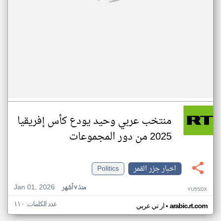
منتخب عربي وحيد يودع كأس إفريقيا
2025 من دور المجموعات
اخبار جزر القمر
Politics
Jan 01, 2026
منذ ٧ أشهر
YU55DX
عدد الكلمات: ١١٠
•
arabic.rt.com
ار تي عربي