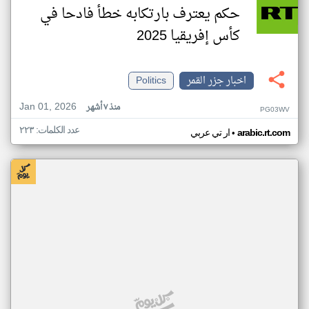
حكم يعترف بارتكابه خطأ فادحا في
كأس إفريقيا 2025
اخبار جزر القمر
Politics
Jan 01, 2026
منذ ٧ أشهر
PG03WV
عدد الكلمات: ٢٢٣
•
arabic.rt.com
ار تي عربي