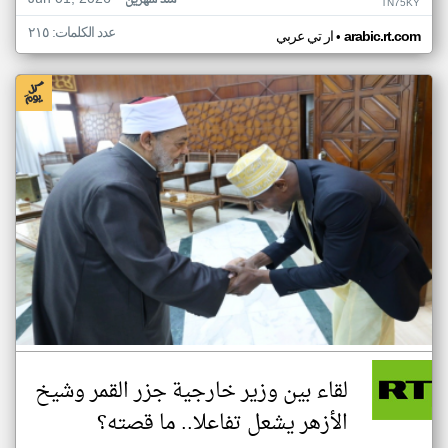
منذ شهرين
TN75KY
عدد الكلمات: ٢١٥
•
arabic.rt.com
ار تي عربي
لقاء بين وزير خارجية جزر القمر وشيخ
الأزهر يشعل تفاعلا.. ما قصته؟