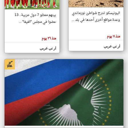
اليونيسكو تدرج شواطئ نورماندي
بينهم ممثلو 7 دول عربية.. 13
klyoum.com
وعدة مواقع أخرى أحدها في بلد ...
تغيير الدولة
عضوا في مجلس "الفيفا" ...
تعبر
مصادر الأخبار من جزر القمر
المقالات
الموجوده
اخبار جزر القمر على مدار الساعة
منذ ١١ يوم
هنا عن
منذ ٢٦ يوم
وجهة
نظر
أهم اخبار جزر القمر العاجلة والمباشرة
ار تي عربي
كاتبيها.
ار تي عربي