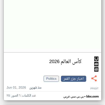
كأس العالم 2026
اخبار جزر القمر
Politics
Jun 01, 2026
منذ شهرين
PF63IT
عدد الكلمات: ٦ الصور: ٢٥
•
bbc.com
بي بي سي عربي