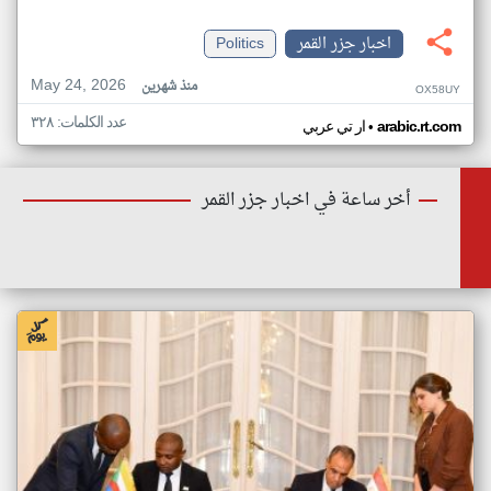
اخبار جزر القمر
Politics
May 24, 2026
منذ شهرين
OX58UY
عدد الكلمات: ٣٢٨
•
arabic.rt.com
ار تي عربي
أخر ساعة في اخبار جزر القمر