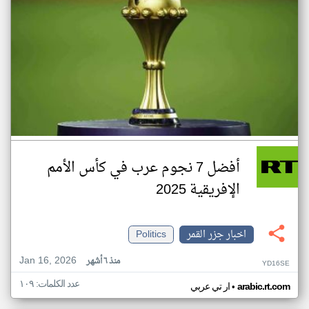
أفضل 7 نجوم عرب في كأس الأمم
الإفريقية 2025
اخبار جزر القمر
Politics
Jan 16, 2026
منذ ٦ أشهر
YD16SE
عدد الكلمات: ١٠٩
•
arabic.rt.com
ار تي عربي