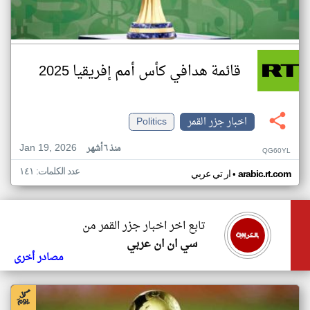
قائمة هدافي كأس أمم إفريقيا 2025
اخبار جزر القمر
Politics
Jan 19, 2026
منذ ٦ أشهر
QG60YL
عدد الكلمات: ١٤١
•
arabic.rt.com
ار تي عربي
تابع اخر اخبار جزر القمر من
سي ان ان عربي
مصادر أخرى