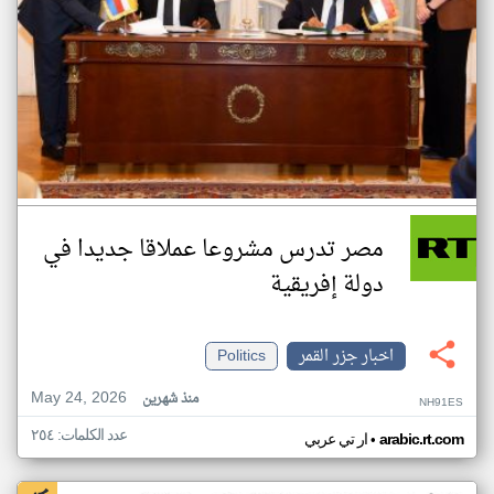
مصر تدرس مشروعا عملاقا جديدا في
دولة إفريقية
اخبار جزر القمر
Politics
May 24, 2026
منذ شهرين
NH91ES
عدد الكلمات: ٢٥٤
•
arabic.rt.com
ار تي عربي