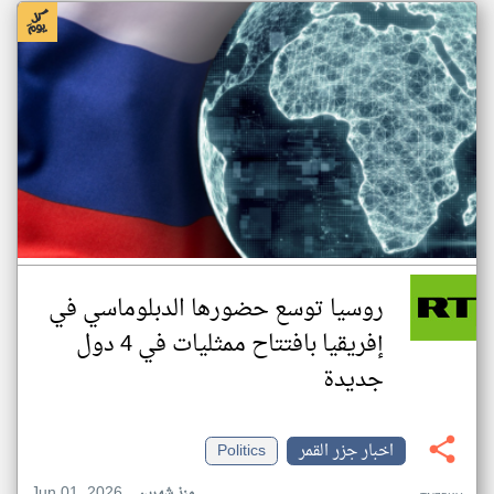
روسيا توسع حضورها الدبلوماسي في
إفريقيا بافتتاح ممثليات في 4 دول
جديدة
اخبار جزر القمر
Politics
Jun 01, 2026