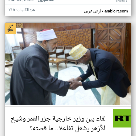
منذ شهرين
TN75KY
عدد الكلمات: ٢١٥
•
arabic.rt.com
ار تي عربي
لقاء بين وزير خارجية جزر القمر وشيخ
الأزهر يشعل تفاعلا.. ما قصته؟