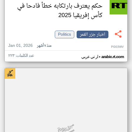
حكم يعترف بارتكابه خطأ فادحا في
كأس إفريقيا 2025
اخبار جزر القمر
Politics
Jan 01, 2026
منذ ٧ أشهر
PG03WV
عدد الكلمات: ٢٢٣
•
arabic.rt.com
ار تي عربي