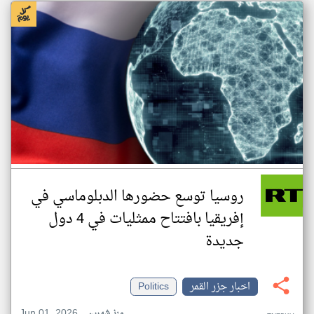
روسيا توسع حضورها الدبلوماسي في
إفريقيا بافتتاح ممثليات في 4 دول
جديدة
اخبار جزر القمر
Politics
Jun 01, 2026