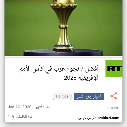
أفضل 7 نجوم عرب في كأس الأمم
الإفريقية 2025
اخبار جزر القمر
Politics
Jan 16, 2026
منذ ٦ أشهر
YD16SE
عدد الكلمات: ١٠٩
•
arabic.rt.com
ار تي عربي