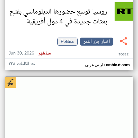
روسيا توسع حضورها الدبلوماسي بفتح
بعثات جديدة في 4 دول أفريقية
اخبار جزر القمر
Politics
Jun 30, 2026
منذ شهر
TG39ZI
عدد الكلمات: ٢٢٨
•
arabic.rt.com
ار تي عربي