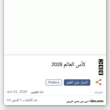
كأس العالم 2026
اخبار جزر القمر
Politics
Jun 01, 2026
منذ شهرين
PF63IT
عدد الكلمات: ٦ الصور: ٢٥
•
bbc.com
بي بي سي عربي