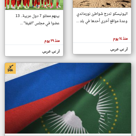
اليونيسكو تدرج شواطئ نورماندي
بينهم ممثلو 7 دول عربية.. 13
klyoum.com
وعدة مواقع أخرى أحدها في بلد ...
تغيير الدولة
عضوا في مجلس "الفيفا" ...
تعبر
مصادر الأخبار من جزر القمر
المقالات
الموجوده
اخبار جزر القمر على مدار الساعة
منذ ١٤ يوم
هنا عن
منذ ٢٩ يوم
وجهة
نظر
أهم اخبار جزر القمر العاجلة والمباشرة
ار تي عربي
كاتبيها.
ار تي عربي