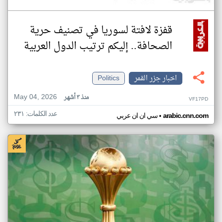
قفزة لافتة لسوريا في تصنيف حرية
الصحافة.. إليكم ترتيب الدول العربية
اخبار جزر القمر
Politics
May 04, 2026
منذ ٣ أشهر
VF17PD
عدد الكلمات: ٢٣١
•
arabic.cnn.com
سي ان ان عربي