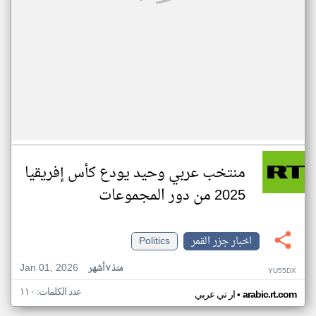
منتخب عربي وحيد يودع كأس إفريقيا
2025 من دور المجموعات
اخبار جزر القمر
Politics
Jan 01, 2026
منذ ٧ أشهر
YU55DX
عدد الكلمات: ١١٠
•
arabic.rt.com
ار تي عربي