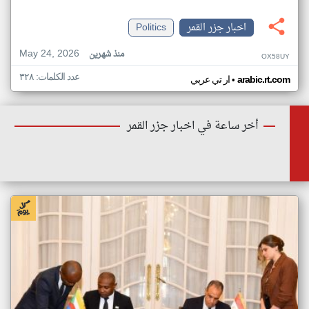
اخبار جزر القمر
Politics
May 24, 2026
منذ شهرين
OX58UY
عدد الكلمات: ٣٢٨
•
arabic.rt.com
ار تي عربي
أخر ساعة في اخبار جزر القمر