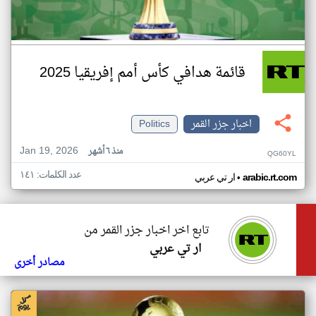
قائمة هدافي كأس أمم إفريقيا 2025
اخبار جزر القمر
Politics
Jan 19, 2026
منذ ٦ أشهر
QG60YL
عدد الكلمات: ١٤١
•
arabic.rt.com
ار تي عربي
تابع اخر اخبار جزر القمر من
ار تي عربي
مصادر أخرى