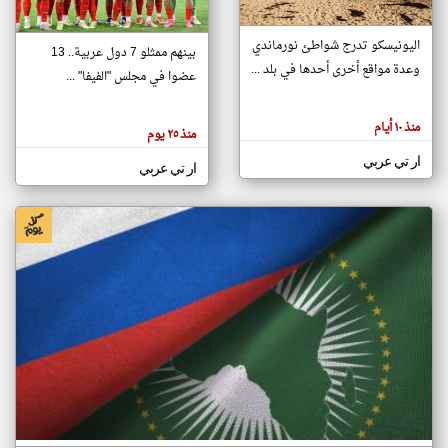
اليونيسكو تدرج شواطئ نورماندي
بينهم ممثلو 7 دول عربية.. 13
klyoum.com
وعدة مواقع أخرى أحدها في بلد ...
تغيير الدولة
عضوا في مجلس "الفيفا" ...
تعبر
مصادر الأخبار من جزر القمر
المقالات
الموجوده
اخبار جزر القمر على مدار الساعة
منذ ١٠ أيام
هنا عن
منذ ٢٥ يوم
وجهة
نظر
أهم اخبار جزر القمر العاجلة والمباشرة
ار تي عربي
كاتبيها.
ار تي عربي