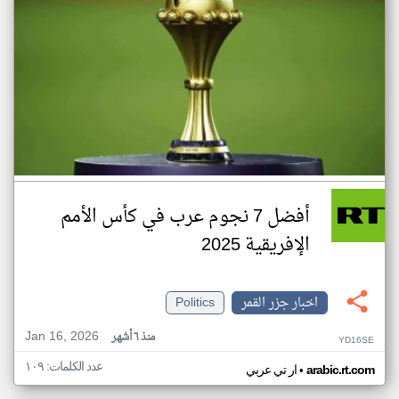
أفضل 7 نجوم عرب في كأس الأمم
الإفريقية 2025
اخبار جزر القمر
Politics
Jan 16, 2026
منذ ٦ أشهر
YD16SE
عدد الكلمات: ١٠٩
•
arabic.rt.com
ار تي عربي