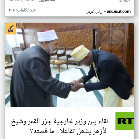
منذ شهرين
TN75KY
عدد الكلمات: ٢١٥
•
arabic.rt.com
ار تي عربي
لقاء بين وزير خارجية جزر القمر وشيخ
الأزهر يشعل تفاعلا.. ما قصته؟