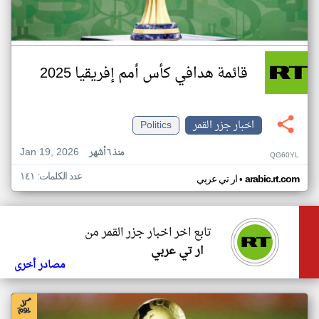
قائمة هدافي كأس أمم إفريقيا 2025
اخبار جزر القمر
Politics
Jan 19, 2026
منذ ٦ أشهر
QG60YL
عدد الكلمات: ١٤١
•
arabic.rt.com
ار تي عربي
تابع اخر اخبار جزر القمر من
ار تي عربي
مصادر أخرى