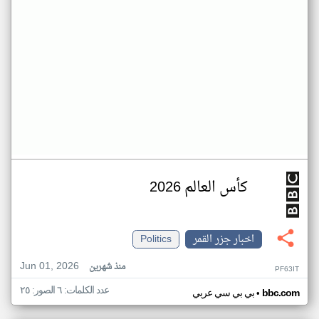
كأس العالم 2026
اخبار جزر القمر
Politics
Jun 01, 2026
منذ شهرين
PF63IT
عدد الكلمات: ٦ الصور: ٢٥
•
bbc.com
بي بي سي عربي