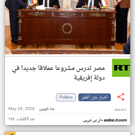
مصر تدرس مشروعا عملاقا جديدا في
دولة إفريقية
اخبار جزر القمر
Politics
May 24, 2026
منذ شهرين
NH91ES
عدد الكلمات: ٢٥٤
•
arabic.rt.com
ار تي عربي