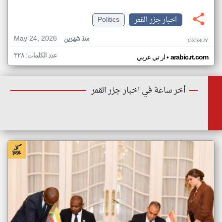
اخبار جزر القمر
Politics
May 24, 2026
منذ شهرين
OX58UY
عدد الكلمات: ٣٢٨
•
arabic.rt.com
ار تي عربي
أخر ساعة في اخبار جزر القمر