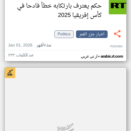
حكم يعترف بارتكابه خطأ فادحا في
كأس إفريقيا 2025
اخبار جزر القمر
Politics
Jan 01, 2026
منذ ٧ أشهر
PG03WV
عدد الكلمات: ٢٢٣
•
arabic.rt.com
ار تي عربي