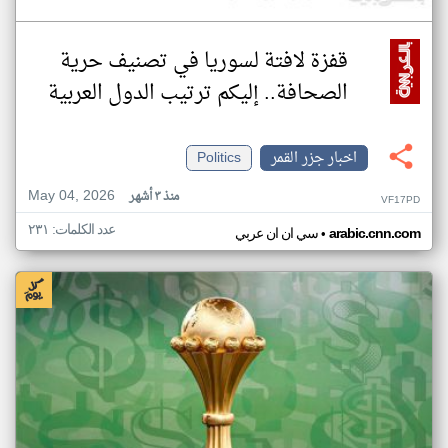
قفزة لافتة لسوريا في تصنيف حرية
الصحافة.. إليكم ترتيب الدول العربية
اخبار جزر القمر
Politics
May 04, 2026
منذ ٣ أشهر
VF17PD
عدد الكلمات: ٢٣١
•
arabic.cnn.com
سي ان ان عربي