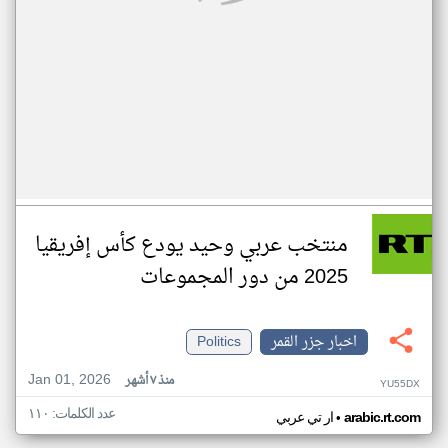
منتخب عربي وحيد يودع كأس إفريقيا
2025 من دور المجموعات
اخبار جزر القمر
Politics
Jan 01, 2026
منذ ٧ أشهر
YU55DX
عدد الكلمات: ١١٠
•
arabic.rt.com
ار تي عربي