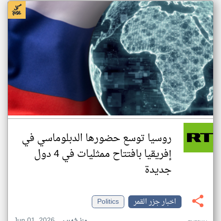
روسيا توسع حضورها الدبلوماسي في
إفريقيا بافتتاح ممثليات في 4 دول
جديدة
اخبار جزر القمر
Politics
Jun 01, 2026