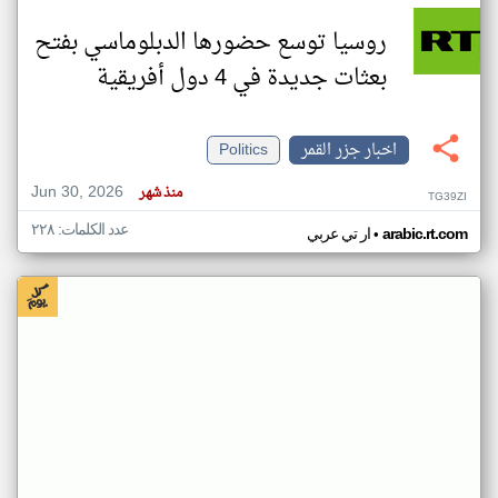
روسيا توسع حضورها الدبلوماسي بفتح
بعثات جديدة في 4 دول أفريقية
اخبار جزر القمر
Politics
Jun 30, 2026
منذ شهر
TG39ZI
عدد الكلمات: ٢٢٨
•
arabic.rt.com
ار تي عربي