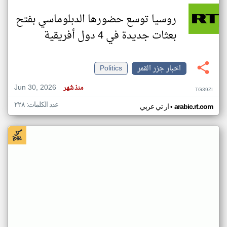
روسيا توسع حضورها الدبلوماسي بفتح
بعثات جديدة في 4 دول أفريقية
اخبار جزر القمر
Politics
Jun 30, 2026
منذ شهر
TG39ZI
عدد الكلمات: ٢٢٨
•
arabic.rt.com
ار تي عربي