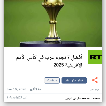
أفضل 7 نجوم عرب في كأس الأمم
الإفريقية 2025
اخبار جزر القمر
Politics
Jan 16, 2026
منذ ٦ أشهر
YD16SE
عدد الكلمات: ١٠٩
•
arabic.rt.com
ار تي عربي