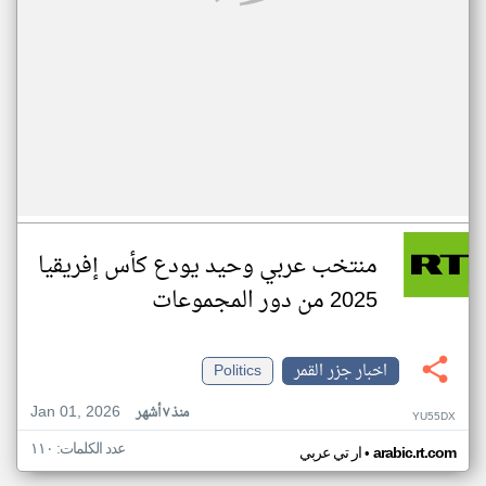
منتخب عربي وحيد يودع كأس إفريقيا
2025 من دور المجموعات
اخبار جزر القمر
Politics
Jan 01, 2026
منذ ٧ أشهر
YU55DX
عدد الكلمات: ١١٠
•
arabic.rt.com
ار تي عربي