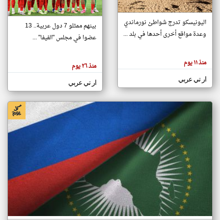
اليونيسكو تدرج شواطئ نورماندي
بينهم ممثلو 7 دول عربية.. 13
klyoum.com
وعدة مواقع أخرى أحدها في بلد ...
تغيير الدولة
عضوا في مجلس "الفيفا" ...
تعبر
مصادر الأخبار من جزر القمر
المقالات
الموجوده
اخبار جزر القمر على مدار الساعة
منذ ١١ يوم
هنا عن
منذ ٢٦ يوم
وجهة
نظر
أهم اخبار جزر القمر العاجلة والمباشرة
ار تي عربي
كاتبيها.
ار تي عربي