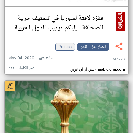
قفزة لافتة لسوريا في تصنيف حرية
الصحافة.. إليكم ترتيب الدول العربية
اخبار جزر القمر
Politics
May 04, 2026
منذ ٣ أشهر
VF17PD
عدد الكلمات: ٢٣١
•
arabic.cnn.com
سي ان ان عربي