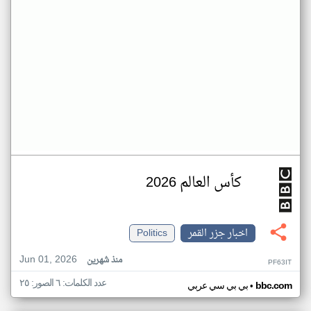
كأس العالم 2026
اخبار جزر القمر
Politics
Jun 01, 2026
منذ شهرين
PF63IT
عدد الكلمات: ٦ الصور: ٢٥
•
bbc.com
بي بي سي عربي