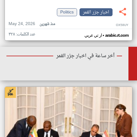
اخبار جزر القمر
Politics
May 24, 2026
منذ شهرين
OX58UY
عدد الكلمات: ٣٢٨
•
arabic.rt.com
ار تي عربي
أخر ساعة في اخبار جزر القمر