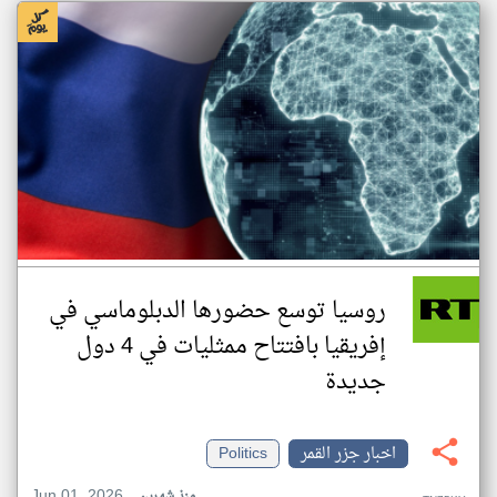
روسيا توسع حضورها الدبلوماسي في
إفريقيا بافتتاح ممثليات في 4 دول
جديدة
اخبار جزر القمر
Politics
Jun 01, 2026