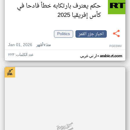
حكم يعترف بارتكابه خطأ فادحا في
كأس إفريقيا 2025
اخبار جزر القمر
Politics
Jan 01, 2026
منذ ٧ أشهر
PG03WV
عدد الكلمات: ٢٢٣
•
arabic.rt.com
ار تي عربي