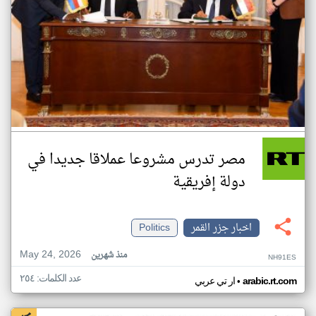
مصر تدرس مشروعا عملاقا جديدا في
دولة إفريقية
اخبار جزر القمر
Politics
May 24, 2026
منذ شهرين
NH91ES
عدد الكلمات: ٢٥٤
•
arabic.rt.com
ار تي عربي