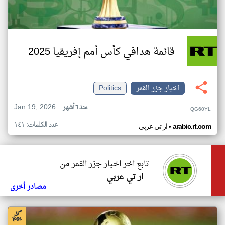
قائمة هدافي كأس أمم إفريقيا 2025
اخبار جزر القمر
Politics
Jan 19, 2026
منذ ٦ أشهر
QG60YL
عدد الكلمات: ١٤١
•
arabic.rt.com
ار تي عربي
تابع اخر اخبار جزر القمر من
ار تي عربي
مصادر أخرى