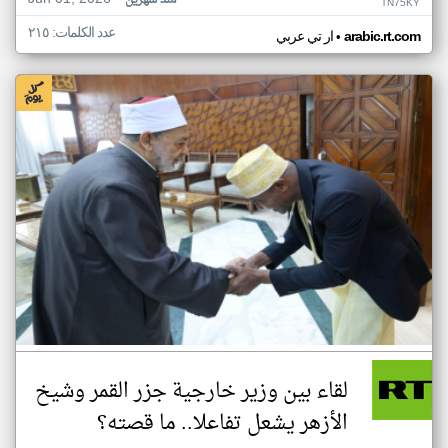
منذ شهرين
TN75KY
عدد الكلمات: ٢١٥
•
arabic.rt.com
ار تي عربي
لقاء بين وزير خارجية جزر القمر وشيخ
الأزهر يشعل تفاعلا.. ما قصته؟