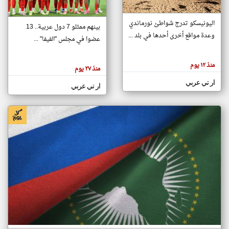
اليونيسكو تدرج شواطئ نورماندي
بينهم ممثلو 7 دول عربية.. 13
klyoum.com
وعدة مواقع أخرى أحدها في بلد ...
تغيير الدولة
عضوا في مجلس "الفيفا" ...
تعبر
مصادر الأخبار من جزر القمر
المقالات
الموجوده
اخبار جزر القمر على مدار الساعة
منذ ١٢ يوم
هنا عن
منذ ٢٧ يوم
وجهة
نظر
أهم اخبار جزر القمر العاجلة والمباشرة
ار تي عربي
كاتبيها.
ار تي عربي