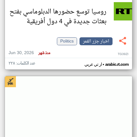
روسيا توسع حضورها الدبلوماسي بفتح
بعثات جديدة في 4 دول أفريقية
اخبار جزر القمر
Politics
Jun 30, 2026
منذ شهر
TG39ZI
عدد الكلمات: ٢٢٨
•
arabic.rt.com
ار تي عربي