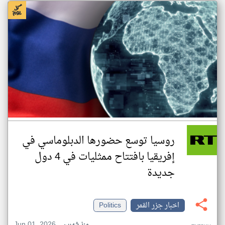
روسيا توسع حضورها الدبلوماسي في
إفريقيا بافتتاح ممثليات في 4 دول
جديدة
اخبار جزر القمر
Politics
Jun 01, 2026