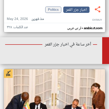
اخبار جزر القمر
Politics
May 24, 2026
منذ شهرين
OX58UY
عدد الكلمات: ٣٢٨
•
arabic.rt.com
ار تي عربي
أخر ساعة في اخبار جزر القمر