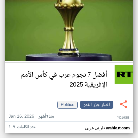
أفضل 7 نجوم عرب في كأس الأمم
الإفريقية 2025
اخبار جزر القمر
Politics
Jan 16, 2026
منذ ٦ أشهر
YD16SE
عدد الكلمات: ١٠٩
•
arabic.rt.com
ار تي عربي