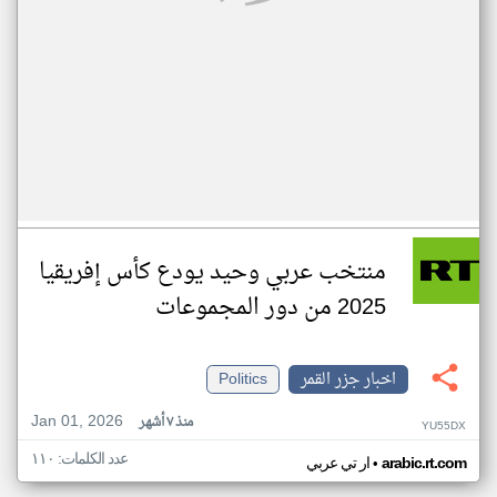
منتخب عربي وحيد يودع كأس إفريقيا
2025 من دور المجموعات
اخبار جزر القمر
Politics
Jan 01, 2026
منذ ٧ أشهر
YU55DX
عدد الكلمات: ١١٠
•
arabic.rt.com
ار تي عربي