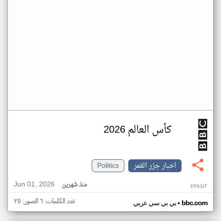
كأس العالم 2026
اخبار جزر القمر
Politics
Jun 01, 2026
منذ شهرين
PF63IT
عدد الكلمات: ٦ الصور: ٢٥
•
bbc.com
بي بي سي عربي