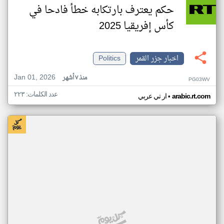
حكم يعترف بارتكابه خطأ فادحا في
كأس إفريقيا 2025
اخبار جزر القمر
Politics
Jan 01, 2026
منذ ٧ أشهر
PG03WV
عدد الكلمات: ٢٢٣
•
arabic.rt.com
ار تي عربي