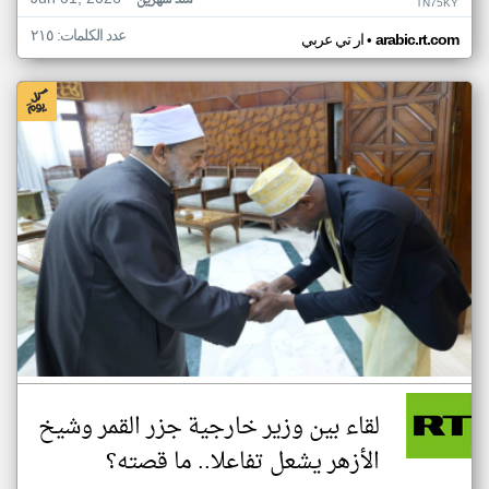
منذ شهرين
TN75KY
عدد الكلمات: ٢١٥
•
arabic.rt.com
ار تي عربي
لقاء بين وزير خارجية جزر القمر وشيخ
الأزهر يشعل تفاعلا.. ما قصته؟