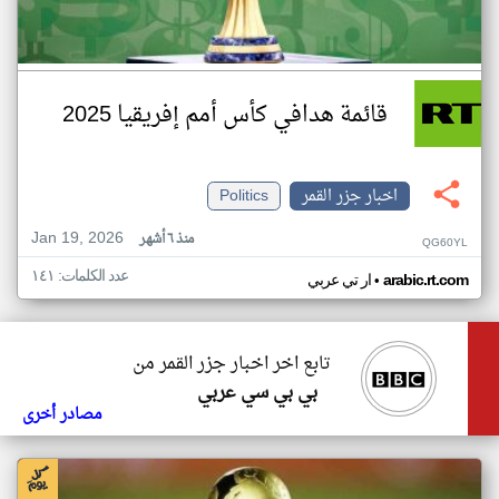
قائمة هدافي كأس أمم إفريقيا 2025
اخبار جزر القمر
Politics
Jan 19, 2026
منذ ٦ أشهر
QG60YL
عدد الكلمات: ١٤١
•
arabic.rt.com
ار تي عربي
تابع اخر اخبار جزر القمر من
بي بي سي عربي
مصادر أخرى