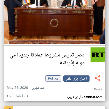
مصر تدرس مشروعا عملاقا جديدا في
دولة إفريقية
اخبار جزر القمر
Politics
May 24, 2026
منذ شهرين
NH91ES
عدد الكلمات: ٢٥٤
•
arabic.rt.com
ار تي عربي