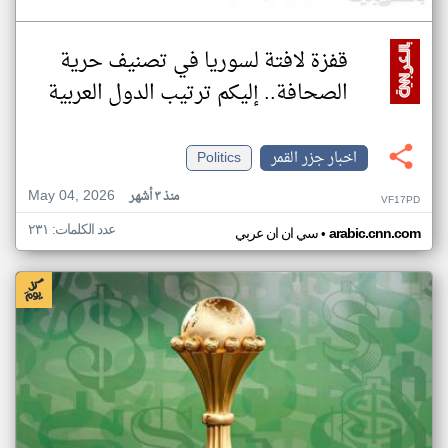
قفزة لافتة لسوريا في تصنيف حرية
الصحافة.. إليكم ترتيب الدول العربية
اخبار جزر القمر
Politics
May 04, 2026
منذ ٣ أشهر
VF17PD
عدد الكلمات: ٢٣١
•
arabic.cnn.com
سي ان ان عربي