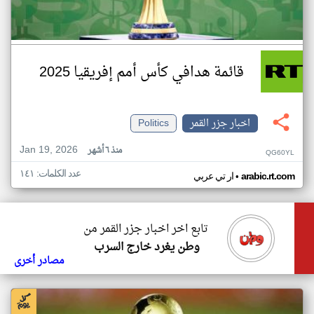
قائمة هدافي كأس أمم إفريقيا 2025
اخبار جزر القمر
Politics
Jan 19, 2026
منذ ٦ أشهر
QG60YL
عدد الكلمات: ١٤١
•
arabic.rt.com
ار تي عربي
تابع اخر اخبار جزر القمر من
وطن يغرد خارج السرب
مصادر أخرى