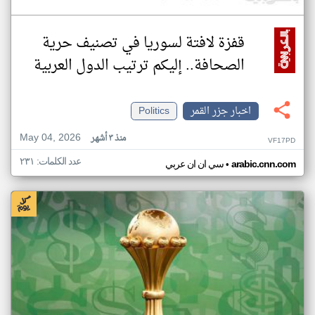
قفزة لافتة لسوريا في تصنيف حرية
الصحافة.. إليكم ترتيب الدول العربية
اخبار جزر القمر
Politics
May 04, 2026
منذ ٣ أشهر
VF17PD
عدد الكلمات: ٢٣١
•
arabic.cnn.com
سي ان ان عربي