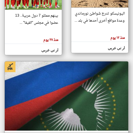
اليونيسكو تدرج شواطئ نورماندي
بينهم ممثلو 7 دول عربية.. 13
klyoum.com
وعدة مواقع أخرى أحدها في بلد ...
تغيير الدولة
عضوا في مجلس "الفيفا" ...
تعبر
مصادر الأخبار من جزر القمر
المقالات
الموجوده
اخبار جزر القمر على مدار الساعة
منذ ١٢ يوم
هنا عن
منذ ٢٧ يوم
وجهة
نظر
أهم اخبار جزر القمر العاجلة والمباشرة
ار تي عربي
كاتبيها.
ار تي عربي