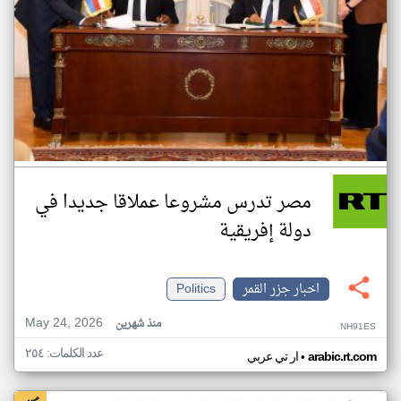
مصر تدرس مشروعا عملاقا جديدا في
دولة إفريقية
اخبار جزر القمر
Politics
May 24, 2026
منذ شهرين
NH91ES
عدد الكلمات: ٢٥٤
•
arabic.rt.com
ار تي عربي