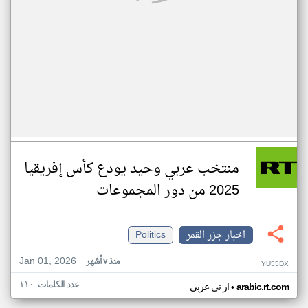
منتخب عربي وحيد يودع كأس إفريقيا
2025 من دور المجموعات
اخبار جزر القمر
Politics
Jan 01, 2026
منذ ٧ أشهر
YU55DX
عدد الكلمات: ١١٠
•
arabic.rt.com
ار تي عربي