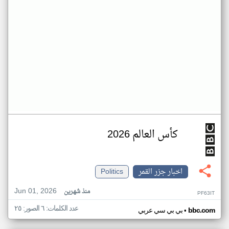
كأس العالم 2026
اخبار جزر القمر
Politics
Jun 01, 2026
منذ شهرين
PF63IT
عدد الكلمات: ٦ الصور: ٢٥
•
bbc.com
بي بي سي عربي