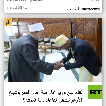
منذ شهرين
TN75KY
عدد الكلمات: ٢١٥
•
arabic.rt.com
ار تي عربي
لقاء بين وزير خارجية جزر القمر وشيخ
الأزهر يشعل تفاعلا.. ما قصته؟