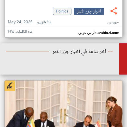
اخبار جزر القمر
Politics
May 24, 2026
منذ شهرين
OX58UY
عدد الكلمات: ٣٢٨
•
arabic.rt.com
ار تي عربي
أخر ساعة في اخبار جزر القمر