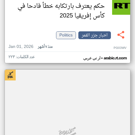
حكم يعترف بارتكابه خطأ فادحا في
كأس إفريقيا 2025
اخبار جزر القمر
Politics
Jan 01, 2026
منذ ٧ أشهر
PG03WV
عدد الكلمات: ٢٢٣
•
arabic.rt.com
ار تي عربي