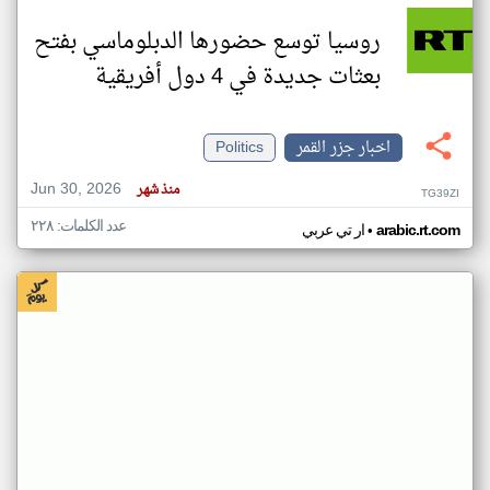
روسيا توسع حضورها الدبلوماسي بفتح
بعثات جديدة في 4 دول أفريقية
اخبار جزر القمر
Politics
Jun 30, 2026
منذ شهر
TG39ZI
عدد الكلمات: ٢٢٨
•
arabic.rt.com
ار تي عربي