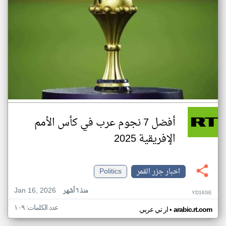
أفضل 7 نجوم عرب في كأس الأمم
الإفريقية 2025
اخبار جزر القمر
Politics
Jan 16, 2026
منذ ٦ أشهر
YD16SE
عدد الكلمات: ١٠٩
•
arabic.rt.com
ار تي عربي