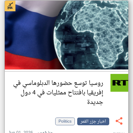
روسيا توسع حضورها الدبلوماسي في
إفريقيا بافتتاح ممثليات في 4 دول
جديدة
اخبار جزر القمر
Politics
Jun 01, 2026