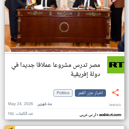
مصر تدرس مشروعا عملاقا جديدا في
دولة إفريقية
اخبار جزر القمر
Politics
May 24, 2026
منذ شهرين
NH91ES
عدد الكلمات: ٢٥٤
•
arabic.rt.com
ار تي عربي