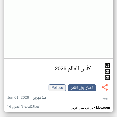
كأس العالم 2026
اخبار جزر القمر
Politics
Jun 01, 2026
منذ شهرين
PF63IT
عدد الكلمات: ٦ الصور: ٢٥
•
bbc.com
بي بي سي عربي