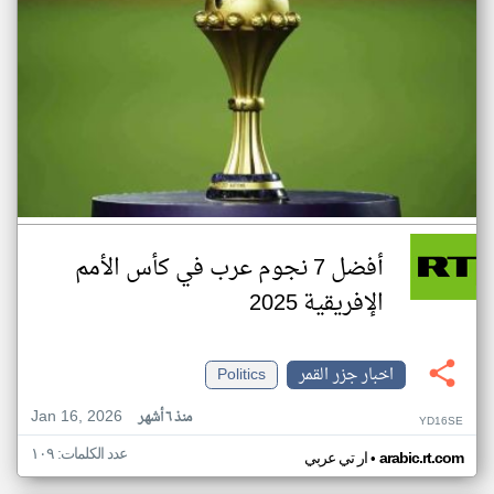
أفضل 7 نجوم عرب في كأس الأمم
الإفريقية 2025
اخبار جزر القمر
Politics
Jan 16, 2026
منذ ٦ أشهر
YD16SE
عدد الكلمات: ١٠٩
•
arabic.rt.com
ار تي عربي