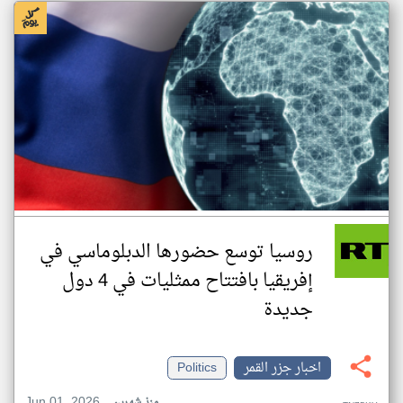
روسيا توسع حضورها الدبلوماسي في
إفريقيا بافتتاح ممثليات في 4 دول
جديدة
اخبار جزر القمر
Politics
Jun 01, 2026