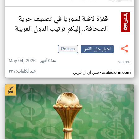
قفزة لافتة لسوريا في تصنيف حرية
الصحافة.. إليكم ترتيب الدول العربية
اخبار جزر القمر
Politics
May 04, 2026
منذ ٣ أشهر
VF17PD
عدد الكلمات: ٢٣١
•
arabic.cnn.com
سي ان ان عربي