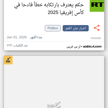
حكم يعترف بارتكابه خطأ فادحا في
كأس إفريقيا 2025
اخبار جزر القمر
Politics
Jan 01, 2026
منذ ٧ أشهر
PG03WV
عدد الكلمات: ٢٢٣
•
arabic.rt.com
ار تي عربي