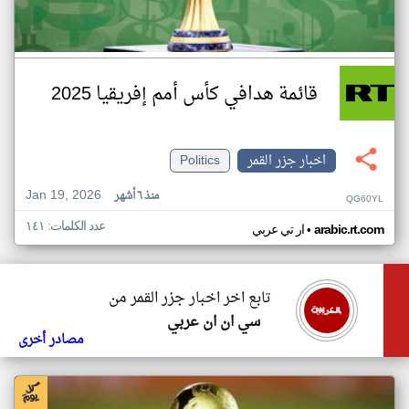
قائمة هدافي كأس أمم إفريقيا 2025
اخبار جزر القمر
Politics
Jan 19, 2026
منذ ٦ أشهر
QG60YL
عدد الكلمات: ١٤١
•
arabic.rt.com
ار تي عربي
تابع اخر اخبار جزر القمر من
سي ان ان عربي
مصادر أخرى