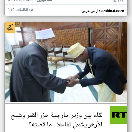
منذ شهرين
TN75KY
عدد الكلمات: ٢١٥
•
arabic.rt.com
ار تي عربي
لقاء بين وزير خارجية جزر القمر وشيخ
الأزهر يشعل تفاعلا.. ما قصته؟