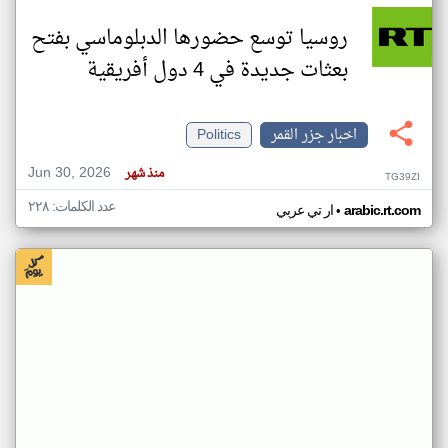
روسيا توسع حضورها الدبلوماسي بفتح
بعثات جديدة في 4 دول أفريقية
اخبار جزر القمر
Politics
Jun 30, 2026
منذ شهر
TG39ZI
عدد الكلمات: ٢٢٨
•
arabic.rt.com
ار تي عربي