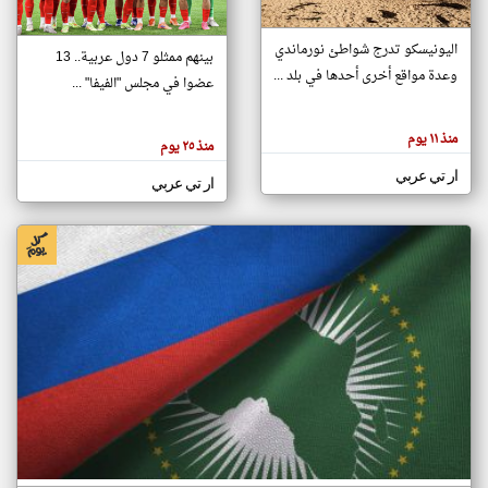
اليونيسكو تدرج شواطئ نورماندي
بينهم ممثلو 7 دول عربية.. 13
klyoum.com
وعدة مواقع أخرى أحدها في بلد ...
تغيير الدولة
عضوا في مجلس "الفيفا" ...
تعبر
مصادر الأخبار من جزر القمر
المقالات
الموجوده
اخبار جزر القمر على مدار الساعة
منذ ١١ يوم
هنا عن
منذ ٢٥ يوم
وجهة
نظر
أهم اخبار جزر القمر العاجلة والمباشرة
ار تي عربي
كاتبيها.
ار تي عربي