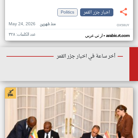
اخبار جزر القمر
Politics
May 24, 2026
منذ شهرين
OX58UY
عدد الكلمات: ٣٢٨
•
arabic.rt.com
ار تي عربي
أخر ساعة في اخبار جزر القمر