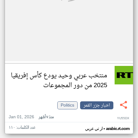
منتخب عربي وحيد يودع كأس إفريقيا
2025 من دور المجموعات
اخبار جزر القمر
Politics
Jan 01, 2026
منذ ٧ أشهر
YU55DX
عدد الكلمات: ١١٠
•
arabic.rt.com
ار تي عربي