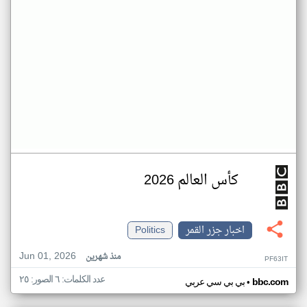
كأس العالم 2026
اخبار جزر القمر
Politics
Jun 01, 2026
منذ شهرين
PF63IT
عدد الكلمات: ٦ الصور: ٢٥
•
bbc.com
بي بي سي عربي