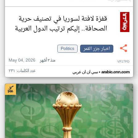
قفزة لافتة لسوريا في تصنيف حرية
الصحافة.. إليكم ترتيب الدول العربية
اخبار جزر القمر
Politics
May 04, 2026
منذ ٣ أشهر
VF17PD
عدد الكلمات: ٢٣١
•
arabic.cnn.com
سي ان ان عربي