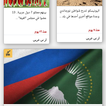
اليونيسكو تدرج شواطئ نورماندي
بينهم ممثلو 7 دول عربية.. 13
klyoum.com
وعدة مواقع أخرى أحدها في بلد ...
تغيير الدولة
عضوا في مجلس "الفيفا" ...
تعبر
مصادر الأخبار من جزر القمر
المقالات
الموجوده
اخبار جزر القمر على مدار الساعة
منذ ١١ يوم
هنا عن
منذ ٢٦ يوم
وجهة
نظر
أهم اخبار جزر القمر العاجلة والمباشرة
ار تي عربي
كاتبيها.
ار تي عربي