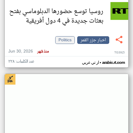
روسيا توسع حضورها الدبلوماسي بفتح
بعثات جديدة في 4 دول أفريقية
اخبار جزر القمر
Politics
Jun 30, 2026
منذ شهر
TG39ZI
عدد الكلمات: ٢٢٨
•
arabic.rt.com
ار تي عربي