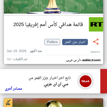
قائمة هدافي كأس أمم إفريقيا 2025
اخبار جزر القمر
Politics
Jan 19, 2026
منذ ٦ أشهر
QG60YL
عدد الكلمات: ١٤١
•
arabic.rt.com
ار تي عربي
تابع اخر اخبار جزر القمر من
سي ان ان عربي
مصادر أخرى