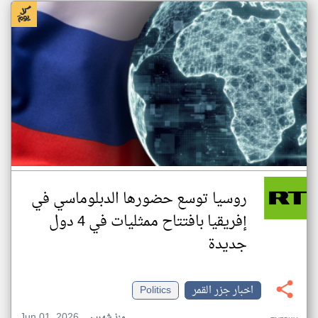
روسيا توسع حضورها الدبلوماسي في
إفريقيا بافتتاح ممثليات في 4 دول
جديدة
اخبار جزر القمر
Politics
Jun 01, 2026