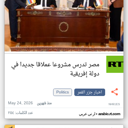
مصر تدرس مشروعا عملاقا جديدا في
دولة إفريقية
اخبار جزر القمر
Politics
May 24, 2026
منذ شهرين
NH91ES
عدد الكلمات: ٢٥٤
•
arabic.rt.com
ار تي عربي