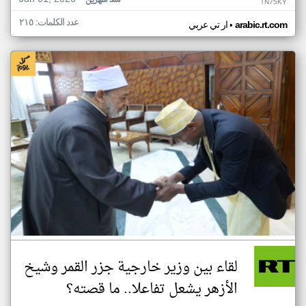
منذ شهرين
TN75KY
عدد الكلمات: ٢١٥
•
arabic.rt.com
ار تي عربي
لقاء بين وزير خارجية جزر القمر وشيخ
الأزهر يشعل تفاعلا.. ما قصته؟