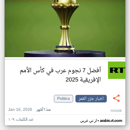
أفضل 7 نجوم عرب في كأس الأمم
الإفريقية 2025
اخبار جزر القمر
Politics
Jan 16, 2026
منذ ٦ أشهر
YD16SE
عدد الكلمات: ١٠٩
•
arabic.rt.com
ار تي عربي