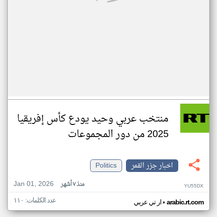
منتخب عربي وحيد يودع كأس إفريقيا
2025 من دور المجموعات
اخبار جزر القمر
Politics
Jan 01, 2026
منذ ٧ أشهر
YU55DX
عدد الكلمات: ١١٠
•
arabic.rt.com
ار تي عربي