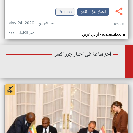
اخبار جزر القمر
Politics
May 24, 2026
منذ شهرين
OX58UY
عدد الكلمات: ٣٢٨
•
arabic.rt.com
ار تي عربي
أخر ساعة في اخبار جزر القمر