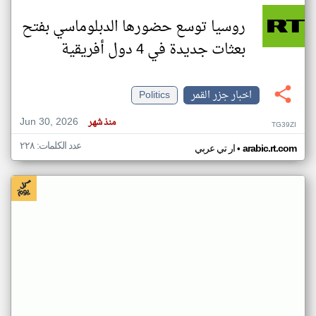
روسيا توسع حضورها الدبلوماسي بفتح
بعثات جديدة في 4 دول أفريقية
اخبار جزر القمر
Politics
Jun 30, 2026
منذ شهر
TG39ZI
عدد الكلمات: ٢٢٨
•
arabic.rt.com
ار تي عربي