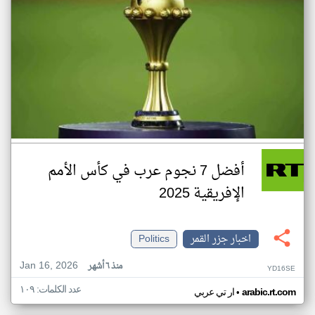
أفضل 7 نجوم عرب في كأس الأمم
الإفريقية 2025
اخبار جزر القمر
Politics
Jan 16, 2026
منذ ٦ أشهر
YD16SE
عدد الكلمات: ١٠٩
•
arabic.rt.com
ار تي عربي