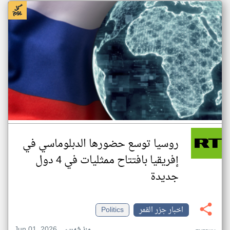
روسيا توسع حضورها الدبلوماسي في
إفريقيا بافتتاح ممثليات في 4 دول
جديدة
اخبار جزر القمر
Politics
Jun 01, 2026