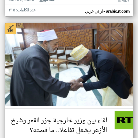
منذ شهرين
TN75KY
عدد الكلمات: ٢١٥
•
arabic.rt.com
ار تي عربي
لقاء بين وزير خارجية جزر القمر وشيخ
الأزهر يشعل تفاعلا.. ما قصته؟