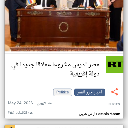
مصر تدرس مشروعا عملاقا جديدا في
دولة إفريقية
اخبار جزر القمر
Politics
May 24, 2026
منذ شهرين
NH91ES
عدد الكلمات: ٢٥٤
•
arabic.rt.com
ار تي عربي