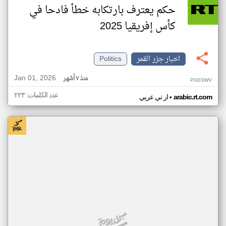
حكم يعترف بارتكابه خطأ فادحا في
كأس إفريقيا 2025
اخبار جزر القمر
Politics
Jan 01, 2026
منذ ٧ أشهر
PG03WV
عدد الكلمات: ٢٢٣
•
arabic.rt.com
ار تي عربي