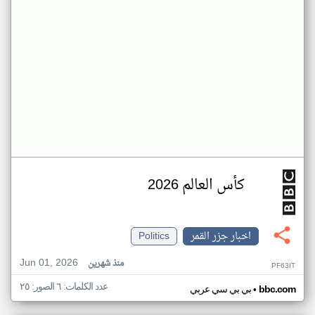
كأس العالم 2026
اخبار جزر القمر
Politics
Jun 01, 2026
منذ شهرين
PF63IT
عدد الكلمات: ٦ الصور: ٢٥
•
bbc.com
بي بي سي عربي