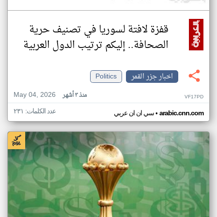
قفزة لافتة لسوريا في تصنيف حرية
الصحافة.. إليكم ترتيب الدول العربية
اخبار جزر القمر
Politics
May 04, 2026
منذ ٣ أشهر
VF17PD
عدد الكلمات: ٢٣١
•
arabic.cnn.com
سي ان ان عربي