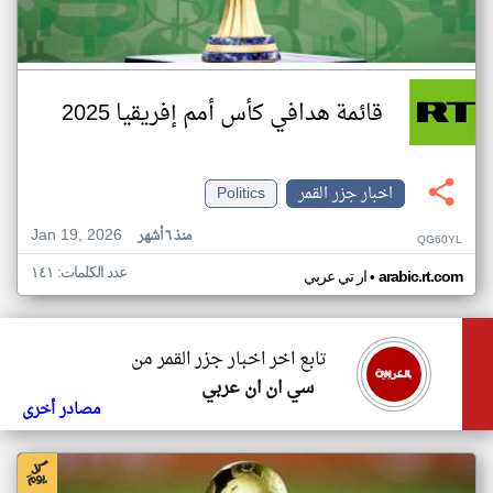
قائمة هدافي كأس أمم إفريقيا 2025
اخبار جزر القمر
Politics
Jan 19, 2026
منذ ٦ أشهر
QG60YL
عدد الكلمات: ١٤١
•
arabic.rt.com
ار تي عربي
تابع اخر اخبار جزر القمر من
سي ان ان عربي
مصادر أخرى