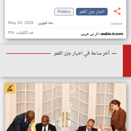
اخبار جزر القمر
Politics
May 24, 2026
منذ شهرين
OX58UY
عدد الكلمات: ٣٢٨
•
arabic.rt.com
ار تي عربي
أخر ساعة في اخبار جزر القمر