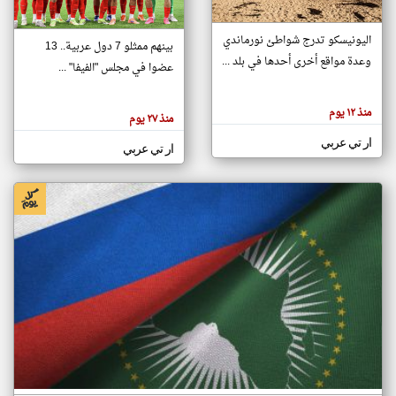
اليونيسكو تدرج شواطئ نورماندي
بينهم ممثلو 7 دول عربية.. 13
klyoum.com
وعدة مواقع أخرى أحدها في بلد ...
تغيير الدولة
عضوا في مجلس "الفيفا" ...
تعبر
مصادر الأخبار من جزر القمر
المقالات
الموجوده
اخبار جزر القمر على مدار الساعة
منذ ١٢ يوم
هنا عن
منذ ٢٧ يوم
وجهة
نظر
أهم اخبار جزر القمر العاجلة والمباشرة
ار تي عربي
كاتبيها.
ار تي عربي