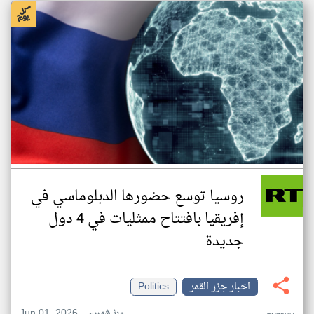
روسيا توسع حضورها الدبلوماسي في
إفريقيا بافتتاح ممثليات في 4 دول
جديدة
اخبار جزر القمر
Politics
Jun 01, 2026