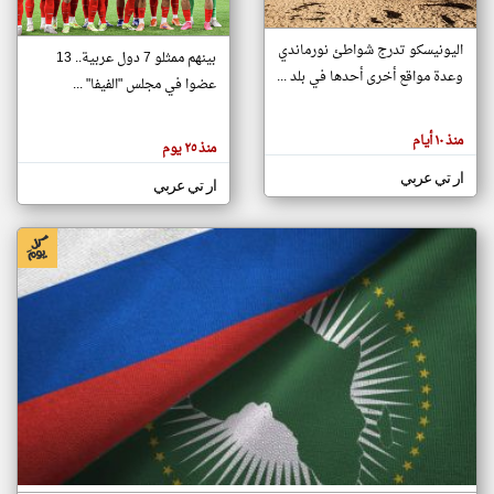
اليونيسكو تدرج شواطئ نورماندي
بينهم ممثلو 7 دول عربية.. 13
klyoum.com
وعدة مواقع أخرى أحدها في بلد ...
تغيير الدولة
عضوا في مجلس "الفيفا" ...
تعبر
مصادر الأخبار من جزر القمر
المقالات
الموجوده
اخبار جزر القمر على مدار الساعة
منذ ١٠ أيام
هنا عن
منذ ٢٥ يوم
وجهة
نظر
أهم اخبار جزر القمر العاجلة والمباشرة
ار تي عربي
كاتبيها.
ار تي عربي