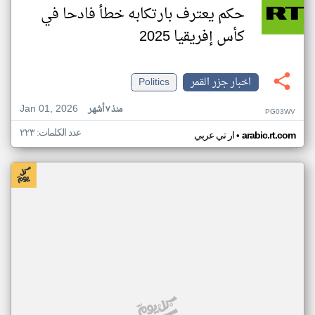
حكم يعترف بارتكابه خطأ فادحا في
كأس إفريقيا 2025
اخبار جزر القمر
Politics
Jan 01, 2026
منذ ٧ أشهر
PG03WV
عدد الكلمات: ٢٢٣
•
arabic.rt.com
ار تي عربي