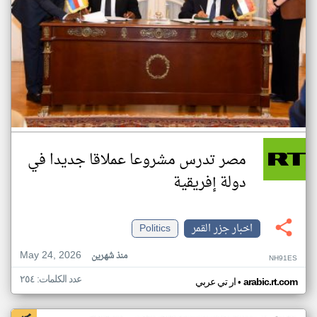
مصر تدرس مشروعا عملاقا جديدا في
دولة إفريقية
اخبار جزر القمر
Politics
May 24, 2026
منذ شهرين
NH91ES
عدد الكلمات: ٢٥٤
•
arabic.rt.com
ار تي عربي