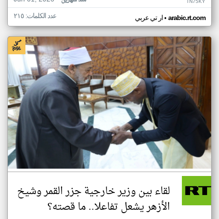
منذ شهرين
TN75KY
عدد الكلمات: ٢١٥
•
arabic.rt.com
ار تي عربي
لقاء بين وزير خارجية جزر القمر وشيخ
الأزهر يشعل تفاعلا.. ما قصته؟