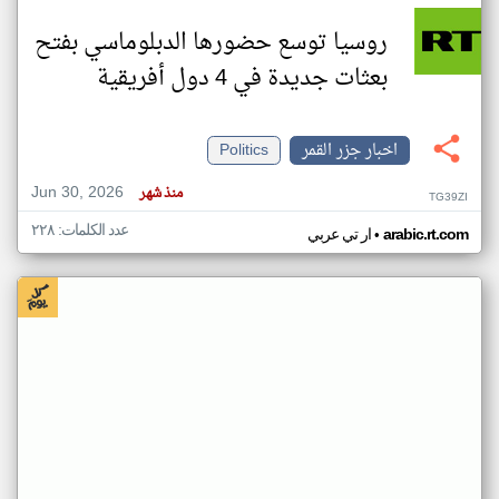
روسيا توسع حضورها الدبلوماسي بفتح
بعثات جديدة في 4 دول أفريقية
اخبار جزر القمر
Politics
Jun 30, 2026
منذ شهر
TG39ZI
عدد الكلمات: ٢٢٨
•
arabic.rt.com
ار تي عربي