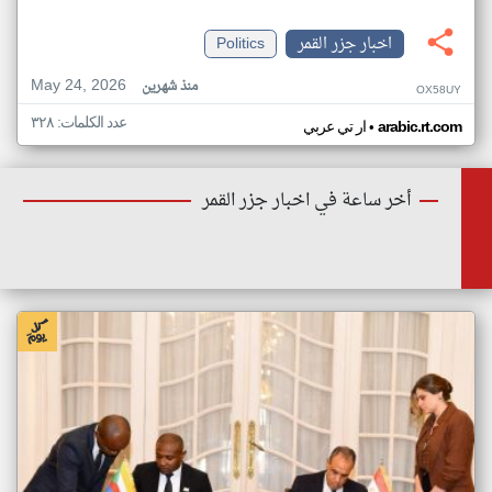
اخبار جزر القمر
Politics
May 24, 2026
منذ شهرين
OX58UY
عدد الكلمات: ٣٢٨
•
arabic.rt.com
ار تي عربي
أخر ساعة في اخبار جزر القمر