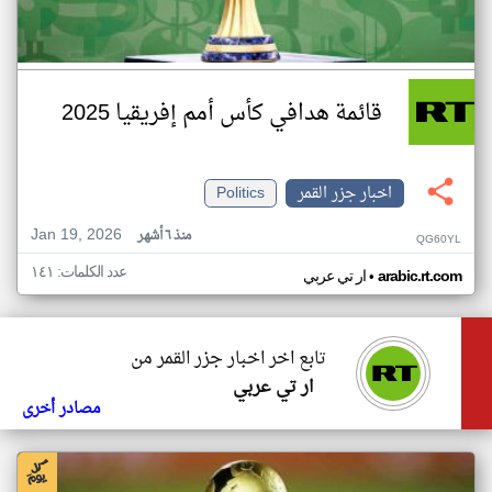
قائمة هدافي كأس أمم إفريقيا 2025
اخبار جزر القمر
Politics
Jan 19, 2026
منذ ٦ أشهر
QG60YL
عدد الكلمات: ١٤١
•
arabic.rt.com
ار تي عربي
تابع اخر اخبار جزر القمر من
ار تي عربي
مصادر أخرى