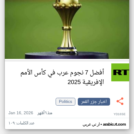
أفضل 7 نجوم عرب في كأس الأمم
الإفريقية 2025
اخبار جزر القمر
Politics
Jan 16, 2026
منذ ٦ أشهر
YD16SE
عدد الكلمات: ١٠٩
•
arabic.rt.com
ار تي عربي