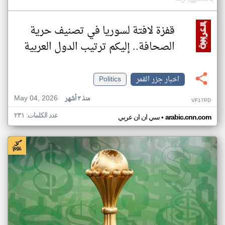
قفزة لافتة لسوريا في تصنيف حرية
الصحافة.. إليكم ترتيب الدول العربية
اخبار جزر القمر
Politics
May 04, 2026
منذ ٣ أشهر
VF17PD
عدد الكلمات: ٢٣١
•
arabic.cnn.com
سي ان ان عربي