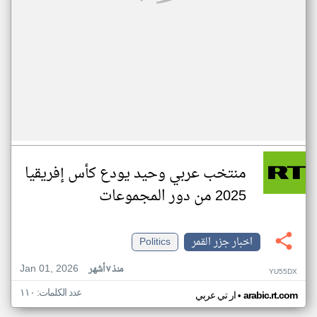
منتخب عربي وحيد يودع كأس إفريقيا
2025 من دور المجموعات
اخبار جزر القمر
Politics
Jan 01, 2026
منذ ٧ أشهر
YU55DX
عدد الكلمات: ١١٠
•
arabic.rt.com
ار تي عربي