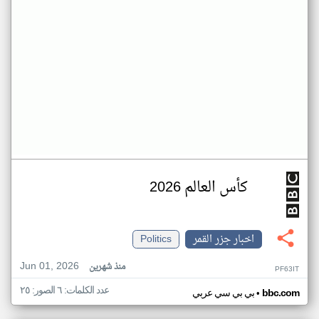
كأس العالم 2026
اخبار جزر القمر
Politics
Jun 01, 2026
منذ شهرين
PF63IT
عدد الكلمات: ٦ الصور: ٢٥
•
bbc.com
بي بي سي عربي