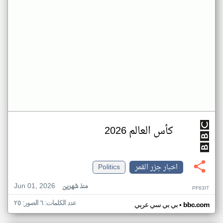
كأس العالم 2026
اخبار جزر القمر
Politics
Jun 01, 2026
منذ شهرين
PF63IT
عدد الكلمات: ٦ الصور: ٢٥
•
bbc.com
بي بي سي عربي