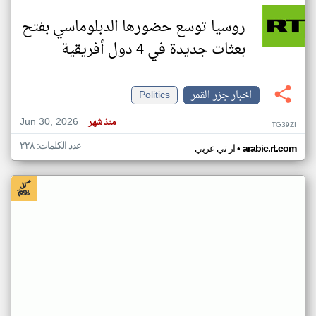
روسيا توسع حضورها الدبلوماسي بفتح
بعثات جديدة في 4 دول أفريقية
اخبار جزر القمر
Politics
Jun 30, 2026
منذ شهر
TG39ZI
عدد الكلمات: ٢٢٨
•
arabic.rt.com
ار تي عربي