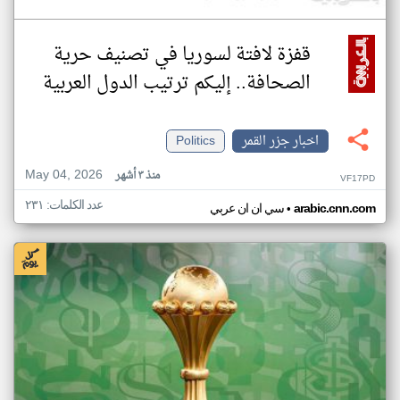
قفزة لافتة لسوريا في تصنيف حرية
الصحافة.. إليكم ترتيب الدول العربية
اخبار جزر القمر
Politics
May 04, 2026
منذ ٣ أشهر
VF17PD
عدد الكلمات: ٢٣١
•
arabic.cnn.com
سي ان ان عربي