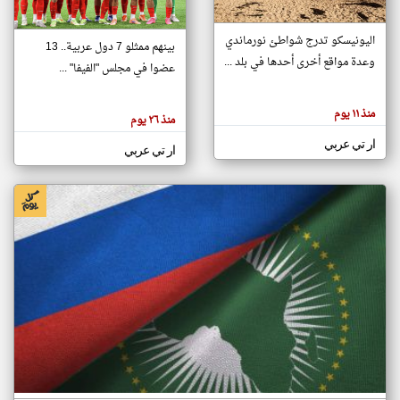
اليونيسكو تدرج شواطئ نورماندي
بينهم ممثلو 7 دول عربية.. 13
klyoum.com
وعدة مواقع أخرى أحدها في بلد ...
تغيير الدولة
عضوا في مجلس "الفيفا" ...
تعبر
مصادر الأخبار من جزر القمر
المقالات
الموجوده
اخبار جزر القمر على مدار الساعة
منذ ١١ يوم
هنا عن
منذ ٢٦ يوم
وجهة
نظر
أهم اخبار جزر القمر العاجلة والمباشرة
ار تي عربي
كاتبيها.
ار تي عربي