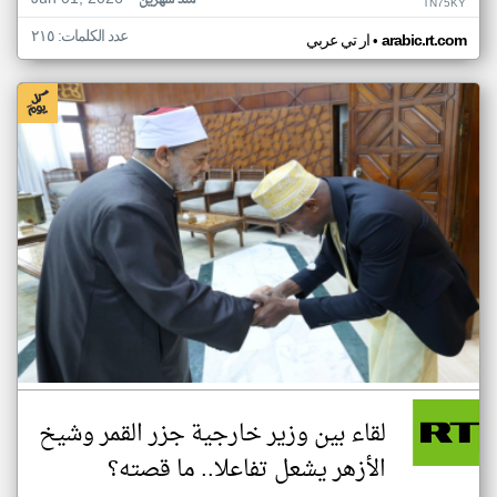
منذ شهرين
TN75KY
عدد الكلمات: ٢١٥
•
arabic.rt.com
ار تي عربي
لقاء بين وزير خارجية جزر القمر وشيخ
الأزهر يشعل تفاعلا.. ما قصته؟