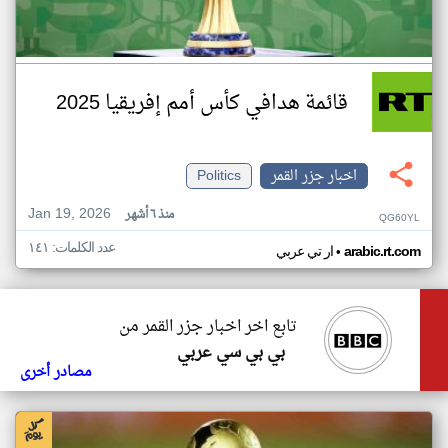
قائمة هدافي كأس أمم إفريقيا 2025
اخبار جزر القمر
Politics
Jan 19, 2026
منذ ٦ أشهر
QG60YL
عدد الكلمات: ١٤١
•
arabic.rt.com
ار تي عربي
تابع اخر اخبار جزر القمر من
بي بي سي عربي
مصادر أخرى