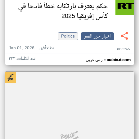
حكم يعترف بارتكابه خطأ فادحا في
كأس إفريقيا 2025
اخبار جزر القمر
Politics
Jan 01, 2026
منذ ٧ أشهر
PG03WV
عدد الكلمات: ٢٢٣
•
arabic.rt.com
ار تي عربي