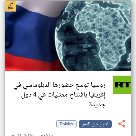
روسيا توسع حضورها الدبلوماسي في
إفريقيا بافتتاح ممثليات في 4 دول
جديدة
اخبار جزر القمر
Politics
Jun 01, 2026