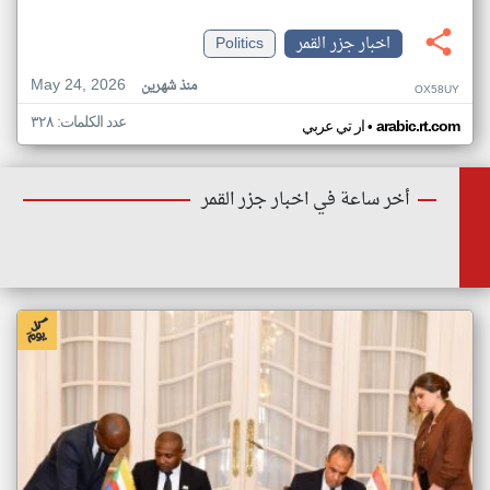
اخبار جزر القمر
Politics
May 24, 2026
منذ شهرين
OX58UY
عدد الكلمات: ٣٢٨
•
arabic.rt.com
ار تي عربي
أخر ساعة في اخبار جزر القمر