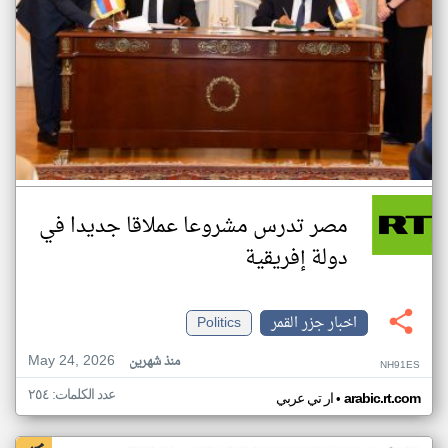
مصر تدرس مشروعا عملاقا جديدا في
دولة إفريقية
اخبار جزر القمر
Politics
May 24, 2026
منذ شهرين
NH91ES
عدد الكلمات: ٢٥٤
•
arabic.rt.com
ار تي عربي