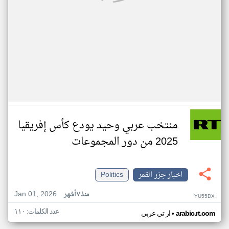
منتخب عربي وحيد يودع كأس إفريقيا
2025 من دور المجموعات
اخبار جزر القمر
Politics
Jan 01, 2026
منذ ٧ أشهر
YU55DX
عدد الكلمات: ١١٠
•
arabic.rt.com
ار تي عربي