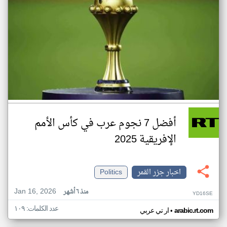
أفضل 7 نجوم عرب في كأس الأمم
الإفريقية 2025
اخبار جزر القمر
Politics
Jan 16, 2026
منذ ٦ أشهر
YD16SE
عدد الكلمات: ١٠٩
•
arabic.rt.com
ار تي عربي