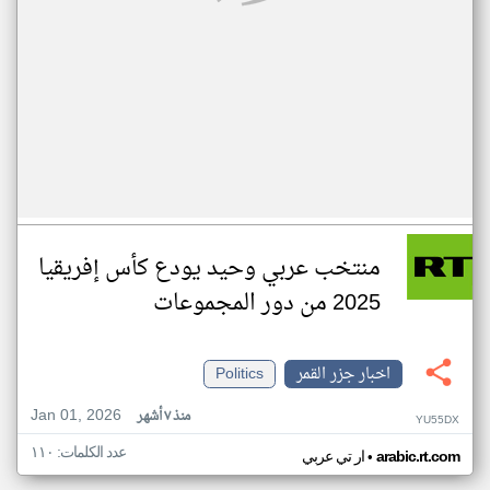
منتخب عربي وحيد يودع كأس إفريقيا
2025 من دور المجموعات
اخبار جزر القمر
Politics
Jan 01, 2026
منذ ٧ أشهر
YU55DX
عدد الكلمات: ١١٠
•
arabic.rt.com
ار تي عربي