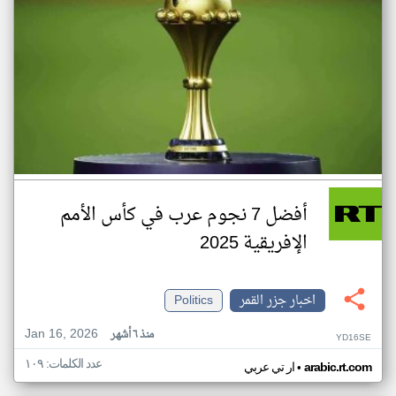
أفضل 7 نجوم عرب في كأس الأمم
الإفريقية 2025
اخبار جزر القمر
Politics
Jan 16, 2026
منذ ٦ أشهر
YD16SE
عدد الكلمات: ١٠٩
•
arabic.rt.com
ار تي عربي