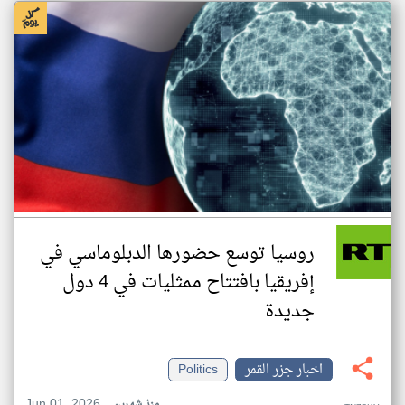
روسيا توسع حضورها الدبلوماسي في
إفريقيا بافتتاح ممثليات في 4 دول
جديدة
اخبار جزر القمر
Politics
Jun 01, 2026