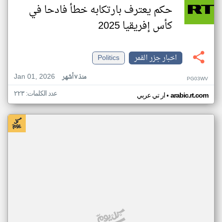
حكم يعترف بارتكابه خطأ فادحا في
كأس إفريقيا 2025
اخبار جزر القمر
Politics
Jan 01, 2026
منذ ٧ أشهر
PG03WV
عدد الكلمات: ٢٢٣
•
arabic.rt.com
ار تي عربي