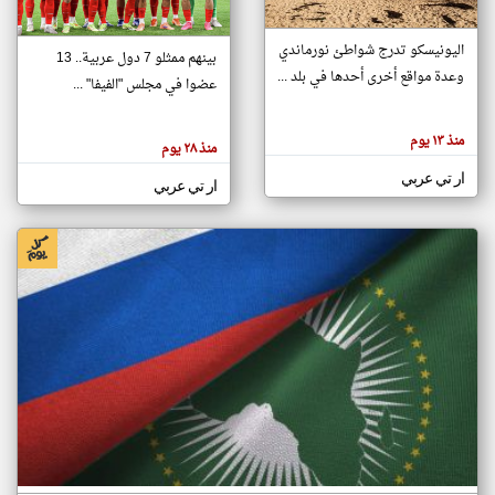
اليونيسكو تدرج شواطئ نورماندي
بينهم ممثلو 7 دول عربية.. 13
klyoum.com
وعدة مواقع أخرى أحدها في بلد ...
تغيير الدولة
عضوا في مجلس "الفيفا" ...
تعبر
مصادر الأخبار من جزر القمر
المقالات
الموجوده
اخبار جزر القمر على مدار الساعة
منذ ١٣ يوم
هنا عن
منذ ٢٨ يوم
وجهة
نظر
أهم اخبار جزر القمر العاجلة والمباشرة
ار تي عربي
كاتبيها.
ار تي عربي