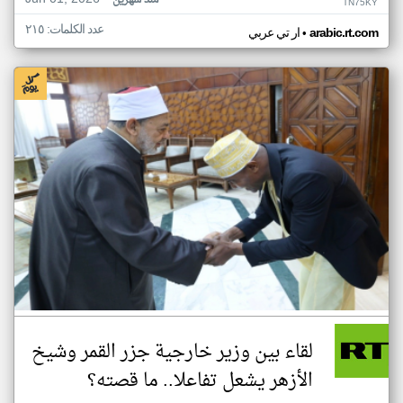
منذ شهرين
TN75KY
عدد الكلمات: ٢١٥
•
arabic.rt.com
ار تي عربي
لقاء بين وزير خارجية جزر القمر وشيخ
الأزهر يشعل تفاعلا.. ما قصته؟