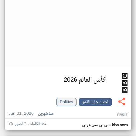
كأس العالم 2026
اخبار جزر القمر
Politics
Jun 01, 2026
منذ شهرين
PF63IT
عدد الكلمات: ٦ الصور: ٢٥
•
bbc.com
بي بي سي عربي