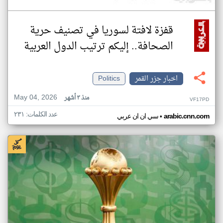
قفزة لافتة لسوريا في تصنيف حرية
الصحافة.. إليكم ترتيب الدول العربية
اخبار جزر القمر
Politics
May 04, 2026
منذ ٣ أشهر
VF17PD
عدد الكلمات: ٢٣١
•
arabic.cnn.com
سي ان ان عربي