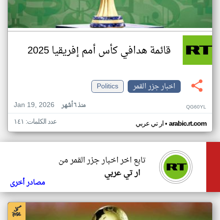
قائمة هدافي كأس أمم إفريقيا 2025
اخبار جزر القمر
Politics
Jan 19, 2026
منذ ٦ أشهر
QG60YL
عدد الكلمات: ١٤١
•
arabic.rt.com
ار تي عربي
تابع اخر اخبار جزر القمر من
ار تي عربي
مصادر أخرى