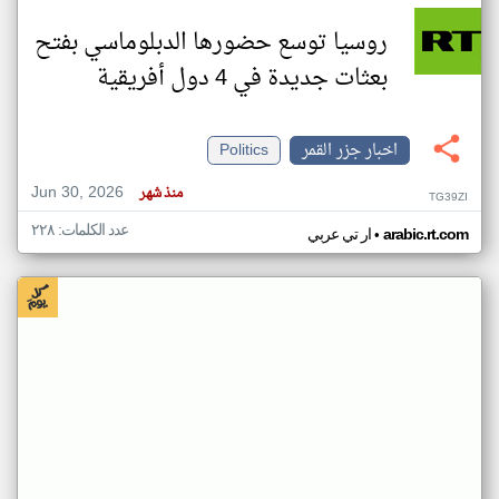
روسيا توسع حضورها الدبلوماسي بفتح
بعثات جديدة في 4 دول أفريقية
اخبار جزر القمر
Politics
Jun 30, 2026
منذ شهر
TG39ZI
عدد الكلمات: ٢٢٨
•
arabic.rt.com
ار تي عربي