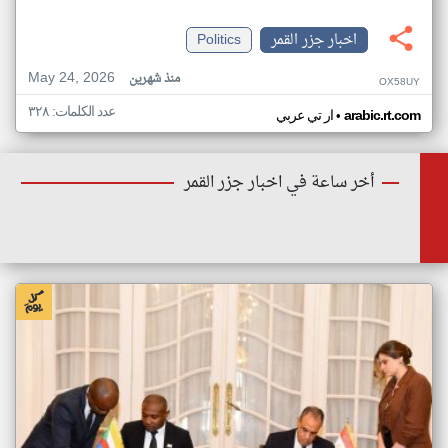
اخبار جزر القمر
Politics
May 24, 2026
منذ شهرين
OX58UY
عدد الكلمات: ٣٢٨
•
arabic.rt.com
ار تي عربي
أخر ساعة في اخبار جزر القمر