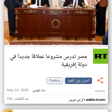
مصر تدرس مشروعا عملاقا جديدا في
دولة إفريقية
اخبار جزر القمر
Politics
May 24, 2026
منذ شهرين
NH91ES
عدد الكلمات: ٢٥٤
•
arabic.rt.com
ار تي عربي