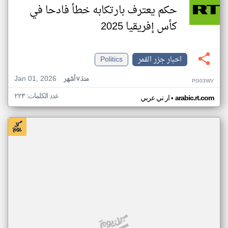
حكم يعترف بارتكابه خطأ فادحا في
كأس إفريقيا 2025
اخبار جزر القمر
Politics
Jan 01, 2026
منذ ٧ أشهر
PG03WV
عدد الكلمات: ٢٢٣
•
arabic.rt.com
ار تي عربي