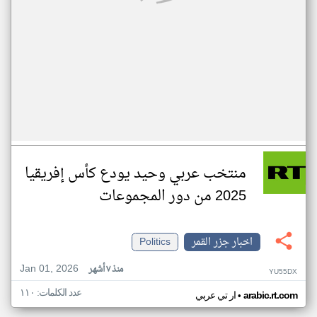
منتخب عربي وحيد يودع كأس إفريقيا
2025 من دور المجموعات
اخبار جزر القمر
Politics
Jan 01, 2026
منذ ٧ أشهر
YU55DX
عدد الكلمات: ١١٠
•
arabic.rt.com
ار تي عربي