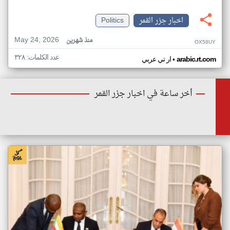
اخبار جزر القمر
Politics
May 24, 2026
منذ شهرين
OX58UY
عدد الكلمات: ٣٢٨
•
arabic.rt.com
ار تي عربي
أخر ساعة في اخبار جزر القمر