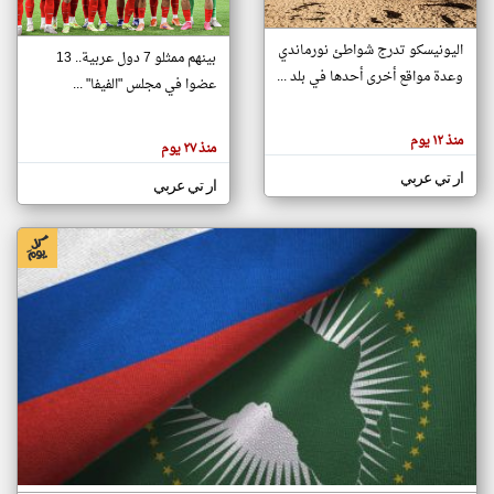
اليونيسكو تدرج شواطئ نورماندي
بينهم ممثلو 7 دول عربية.. 13
klyoum.com
وعدة مواقع أخرى أحدها في بلد ...
تغيير الدولة
عضوا في مجلس "الفيفا" ...
تعبر
مصادر الأخبار من جزر القمر
المقالات
الموجوده
اخبار جزر القمر على مدار الساعة
منذ ١٢ يوم
هنا عن
منذ ٢٧ يوم
وجهة
نظر
أهم اخبار جزر القمر العاجلة والمباشرة
ار تي عربي
كاتبيها.
ار تي عربي