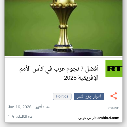
أفضل 7 نجوم عرب في كأس الأمم
الإفريقية 2025
اخبار جزر القمر
Politics
Jan 16, 2026
منذ ٦ أشهر
YD16SE
عدد الكلمات: ١٠٩
•
arabic.rt.com
ار تي عربي