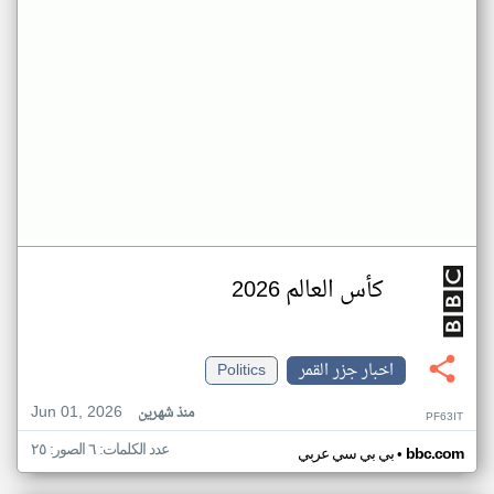
كأس العالم 2026
اخبار جزر القمر
Politics
Jun 01, 2026
منذ شهرين
PF63IT
عدد الكلمات: ٦ الصور: ٢٥
•
bbc.com
بي بي سي عربي