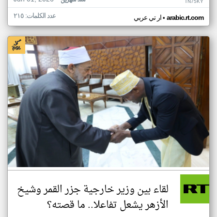
منذ شهرين
TN75KY
عدد الكلمات: ٢١٥
•
arabic.rt.com
ار تي عربي
لقاء بين وزير خارجية جزر القمر وشيخ
الأزهر يشعل تفاعلا.. ما قصته؟