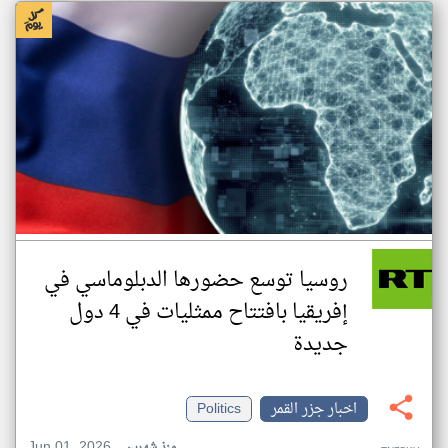
روسيا توسع حضورها الدبلوماسي في
إفريقيا بافتتاح ممثليات في 4 دول
جديدة
اخبار جزر القمر
Politics
Jun 01, 2026