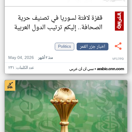
قفزة لافتة لسوريا في تصنيف حرية
الصحافة.. إليكم ترتيب الدول العربية
اخبار جزر القمر
Politics
May 04, 2026
منذ ٣ أشهر
VF17PD
عدد الكلمات: ٢٣١
•
arabic.cnn.com
سي ان ان عربي