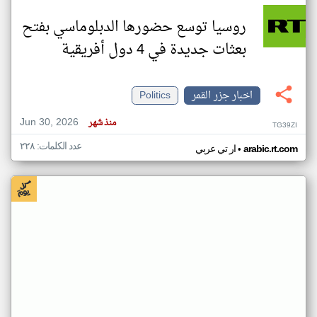
روسيا توسع حضورها الدبلوماسي بفتح
بعثات جديدة في 4 دول أفريقية
اخبار جزر القمر
Politics
Jun 30, 2026
منذ شهر
TG39ZI
عدد الكلمات: ٢٢٨
•
arabic.rt.com
ار تي عربي