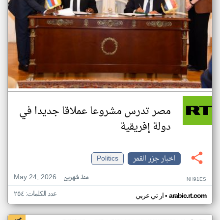
مصر تدرس مشروعا عملاقا جديدا في
دولة إفريقية
اخبار جزر القمر
Politics
May 24, 2026
منذ شهرين
NH91ES
عدد الكلمات: ٢٥٤
•
arabic.rt.com
ار تي عربي