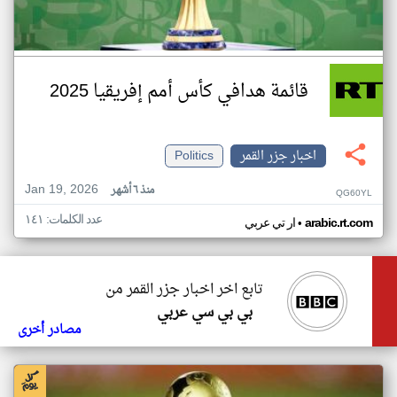
قائمة هدافي كأس أمم إفريقيا 2025
اخبار جزر القمر
Politics
Jan 19, 2026
منذ ٦ أشهر
QG60YL
عدد الكلمات: ١٤١
•
arabic.rt.com
ار تي عربي
تابع اخر اخبار جزر القمر من
بي بي سي عربي
مصادر أخرى