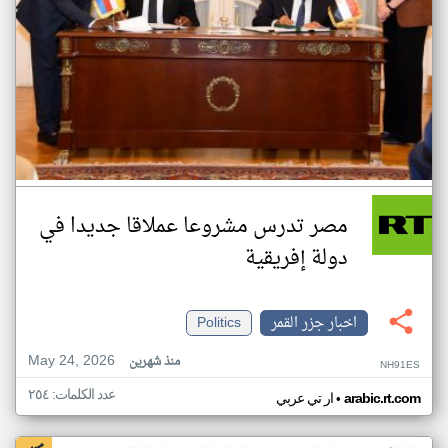
مصر تدرس مشروعا عملاقا جديدا في
دولة إفريقية
اخبار جزر القمر
Politics
May 24, 2026
منذ شهرين
NH91ES
عدد الكلمات: ٢٥٤
•
arabic.rt.com
ار تي عربي