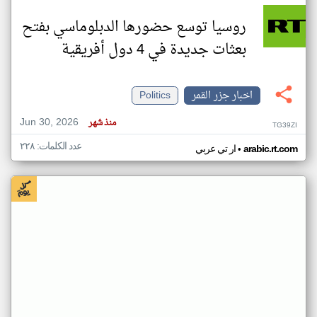
روسيا توسع حضورها الدبلوماسي بفتح
بعثات جديدة في 4 دول أفريقية
اخبار جزر القمر
Politics
Jun 30, 2026
منذ شهر
TG39ZI
عدد الكلمات: ٢٢٨
•
arabic.rt.com
ار تي عربي