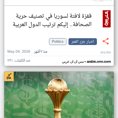
قفزة لافتة لسوريا في تصنيف حرية
الصحافة.. إليكم ترتيب الدول العربية
اخبار جزر القمر
Politics
May 04, 2026
منذ ٣ أشهر
VF17PD
عدد الكلمات: ٢٣١
•
arabic.cnn.com
سي ان ان عربي