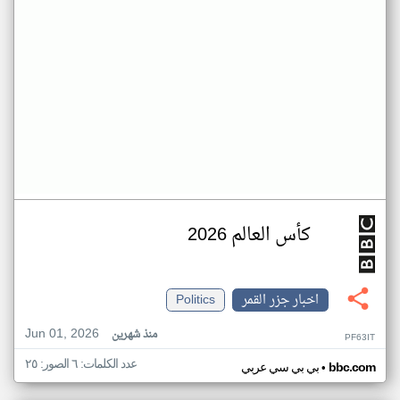
كأس العالم 2026
اخبار جزر القمر
Politics
Jun 01, 2026
منذ شهرين
PF63IT
عدد الكلمات: ٦ الصور: ٢٥
•
bbc.com
بي بي سي عربي