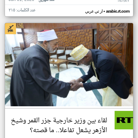
منذ شهرين
TN75KY
عدد الكلمات: ٢١٥
•
arabic.rt.com
ار تي عربي
لقاء بين وزير خارجية جزر القمر وشيخ
الأزهر يشعل تفاعلا.. ما قصته؟