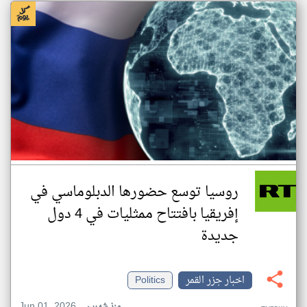
روسيا توسع حضورها الدبلوماسي في
إفريقيا بافتتاح ممثليات في 4 دول
جديدة
اخبار جزر القمر
Politics
Jun 01, 2026