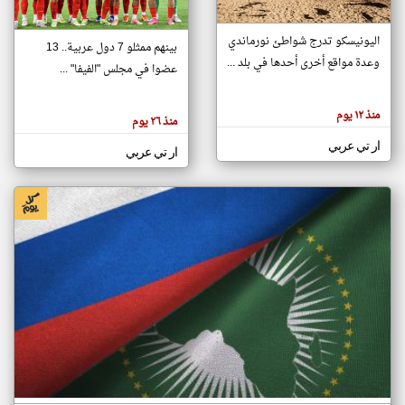
اليونيسكو تدرج شواطئ نورماندي
بينهم ممثلو 7 دول عربية.. 13
klyoum.com
وعدة مواقع أخرى أحدها في بلد ...
تغيير الدولة
عضوا في مجلس "الفيفا" ...
تعبر
مصادر الأخبار من جزر القمر
المقالات
الموجوده
اخبار جزر القمر على مدار الساعة
منذ ١٢ يوم
هنا عن
منذ ٢٦ يوم
وجهة
نظر
أهم اخبار جزر القمر العاجلة والمباشرة
ار تي عربي
كاتبيها.
ار تي عربي