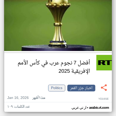
أفضل 7 نجوم عرب في كأس الأمم
الإفريقية 2025
اخبار جزر القمر
Politics
Jan 16, 2026
منذ ٦ أشهر
YD16SE
عدد الكلمات: ١٠٩
•
arabic.rt.com
ار تي عربي