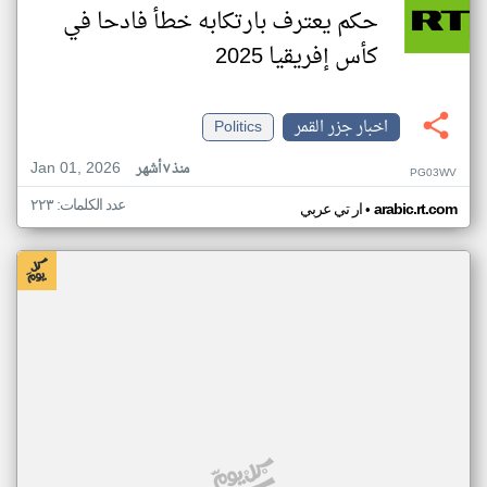
حكم يعترف بارتكابه خطأ فادحا في
كأس إفريقيا 2025
اخبار جزر القمر
Politics
Jan 01, 2026
منذ ٧ أشهر
PG03WV
عدد الكلمات: ٢٢٣
•
arabic.rt.com
ار تي عربي