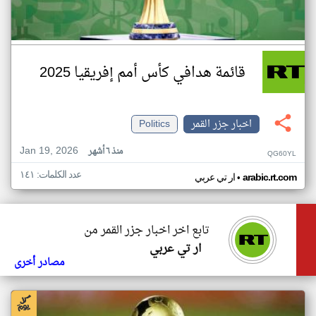
قائمة هدافي كأس أمم إفريقيا 2025
اخبار جزر القمر
Politics
Jan 19, 2026
منذ ٦ أشهر
QG60YL
عدد الكلمات: ١٤١
•
arabic.rt.com
ار تي عربي
تابع اخر اخبار جزر القمر من
ار تي عربي
مصادر أخرى