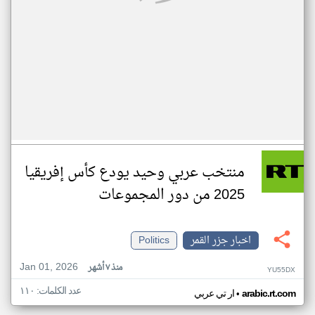
منتخب عربي وحيد يودع كأس إفريقيا
2025 من دور المجموعات
اخبار جزر القمر
Politics
Jan 01, 2026
منذ ٧ أشهر
YU55DX
عدد الكلمات: ١١٠
•
arabic.rt.com
ار تي عربي