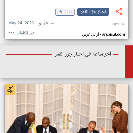
اخبار جزر القمر
Politics
May 24, 2026
منذ شهرين
OX58UY
عدد الكلمات: ٣٢٨
•
arabic.rt.com
ار تي عربي
أخر ساعة في اخبار جزر القمر