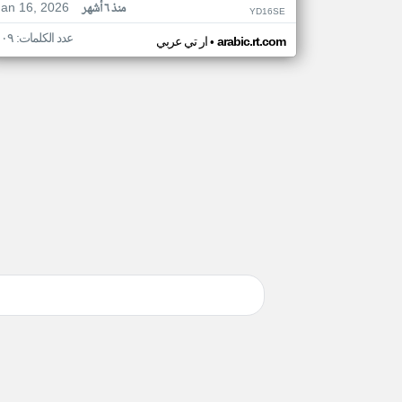
Jan 16, 2026
منذ ٦ أشهر
YD16SE
عدد الكلمات: ١٠٩
•
arabic.rt.com
ار تي عربي