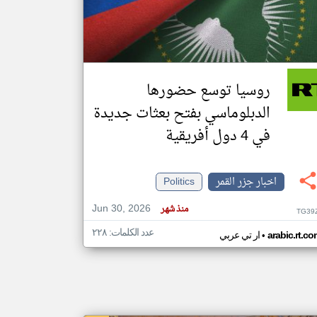
klyoum.com
تغيير الدولة
مصادر الأخبار من جزر القمر
روسيا توسع حضورها
اخبار جزر القمر على مدار الساعة
الدبلوماسي بفتح بعثات جديدة
أهم اخبار جزر القمر العاجلة والمباشرة
في 4 دول أفريقية
اخبار جزر القمر
Politics
Jun 30, 2026
منذ شهر
TG39
عدد الكلمات: ٢٢٨
•
arabic.rt.c
ار تي عربي