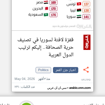
قفزة لافتة لسوريا في تصنيف
حرية الصحافة.. إليكم ترتيب
الدول العربية
اخبار جزر القمر
Politics
May 04, 2026
منذ ٣ أشهر
VF17PD
عدد الكلمات: ٢٣١
•
arabic.cnn.com
سي ان ان عربي