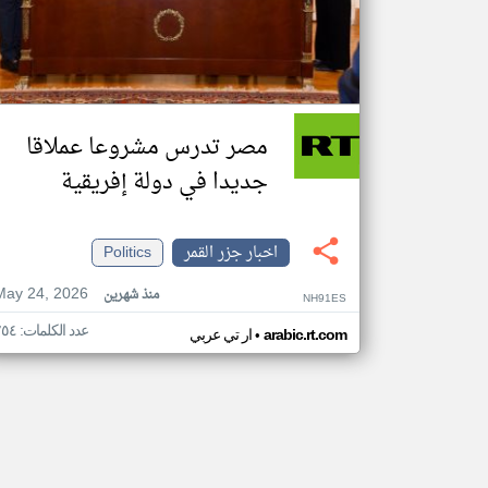
مصر تدرس مشروعا عملاقا
جديدا في دولة إفريقية
اخبار جزر القمر
Politics
May 24, 2026
منذ شهرين
NH91ES
عدد الكلمات: ٢٥٤
•
arabic.rt.com
ار تي عربي