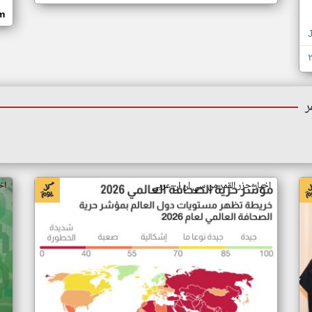
om
ر
اخبار جزر القمر من سي ان ان عربي
اخ