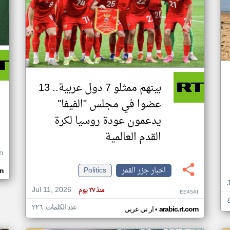
بينهم ممثلو 7 دول عربية.. 13
عضوا في مجلس "الفيفا"
يدعمون عودة روسيا لكرة
القدم العالمية
ZI
اخبار جزر القمر
Politics
om
Jul 11, 2026
منذ ٢٧ يوم
EE45AI
عدد الكلمات: ٢٢٦
•
arabic.rt.com
ار تي عربي