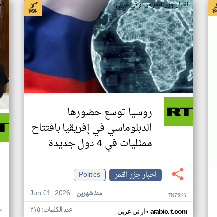
اخبار جزر القمر من ار تي عربي
اخ
روسيا توسع حضورها
الدبلوماسي في إفريقيا بافتتاح
ممثليات في 4 دول جديدة
اخبار جزر القمر
Politics
Jun 01, 2026
منذ شهرين
TN75KY
عدد الكلمات: ٢١٥
•
Y
arabic.rt.com
ار تي عربي