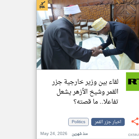
بار جزر القمر من ار تي عربي
لقاء بين وزير خارجية جزر
القمر وشيخ الأزهر يشعل
تفاعلا.. ما قصته؟
اخبار جزر القمر
Politics
May 24, 2026
منذ شهرين
OX58U