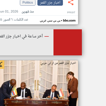
اخبار جزر القمر
Politics
Jun 01, 2026
منذ شهرين
PF63IT
عدد الكلمات: ٦ الصور: ٢٥
•
bbc.com
بي بي سي عربي
أخر ساعة في اخبار جزر القم
اخبار جزر القمر من ار تي عربي