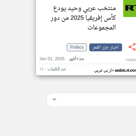
منتخب عربي وحيد يودع
كأس إفريقيا 2025 من دور
المجموعات
اخبار جزر القمر
Politics
Jan 01, 2026
منذ ٧ أشهر
YU55D
عدد الكلمات: ١١٠
•
arabic.rt.c
ار تي عربي