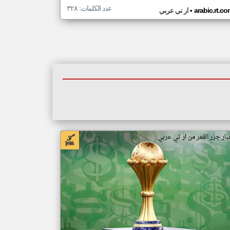
عدد الكلمات: ٣٢٨
•
arabic.rt.c
ار تي عربي
بار جزر القمر من ار تي عربي