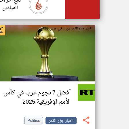
تابع اخر اخب
الميادين
اخبار جزر القمر من ار تي عربي
أفضل 7 نجوم عرب في كأس
الأمم الإفريقية 2025
اخبار جزر القمر
Politics