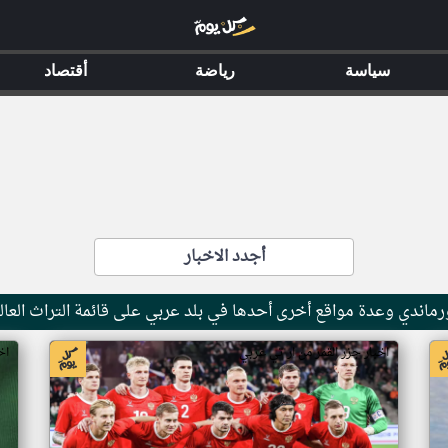
سياسة
رياضة
أقتصاد
أجدد الاخبار
ماندي وعدة مواقع أخرى أحدها في بلد عربي على قائمة التراث العال
اخبار جزر القمر من ار تي عربي
اخ