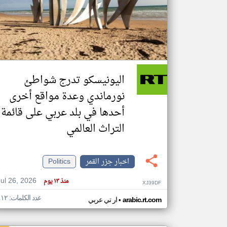
تعبر
المقالات
الموجوده
هنا عن
وجهة
اليونيسكو تدرج شواطئ
نظر
كاتبيها.
نورماندي وعدة مواقع أخرى
أحدها في بلد عربي على قائمة
التراث العالمي
اخبار جزر القمر
Politics
Jul 26, 2026
منذ ١٣ يوم
XJ39DF
عدد الكلمات: ٤١٢
•
arabic.rt.com
ار تي عربي