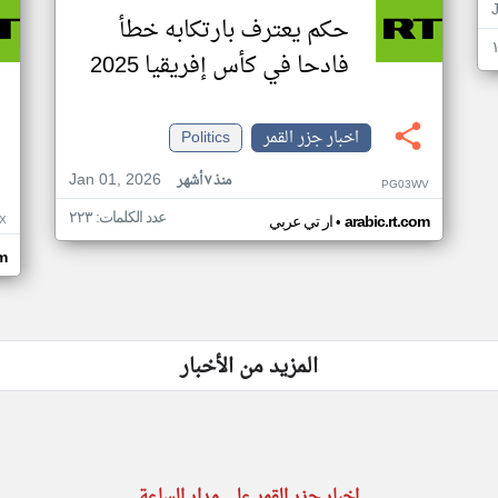
حكم يعترف بارتكابه خطأ
فادحا في كأس إفريقيا 2025
اخبار جزر القمر
Politics
Jan 01, 2026
منذ ٧ أشهر
PG03WV
عدد الكلمات: ٢٢٣
•
X
arabic.rt.com
ار تي عربي
om
المزيد من الأخبار
اخبار جزر القمر على مدار الساعة