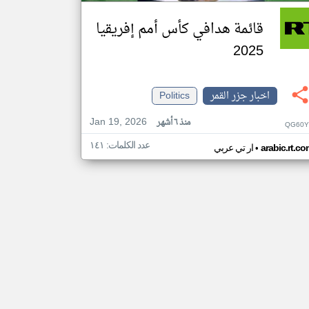
قائمة هدافي كأس أمم إفريقيا
2025
اخبار جزر القمر
Politics
Jan 19, 2026
منذ ٦ أشهر
QG60Y
عدد الكلمات: ١٤١
•
arabic.rt.c
ار تي عربي