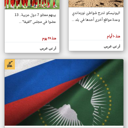
اليونيسكو تدرج شواطئ نورماندي
بينهم ممثلو 7 دول عربية.. 13
klyoum.com
وعدة مواقع أخرى أحدها في بلد ...
تغيير الدولة
عضوا في مجلس "الفيفا" ...
تعبر
مصادر الأخبار من جزر القمر
المقالات
الموجوده
اخبار جزر القمر على مدار الساعة
منذ ١٠ أيام
هنا عن
منذ ٢٥ يوم
وجهة
نظر
أهم اخبار جزر القمر العاجلة والمباشرة
ار تي عربي
كاتبيها.
ار تي عربي