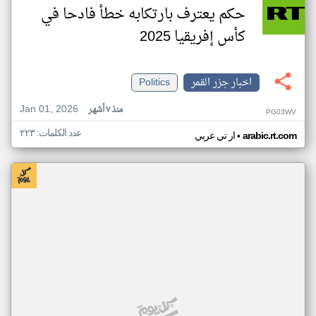
حكم يعترف بارتكابه خطأ فادحا في
كأس إفريقيا 2025
اخبار جزر القمر
Politics
Jan 01, 2026
منذ ٧ أشهر
PG03WV
عدد الكلمات: ٢٢٣
•
arabic.rt.com
ار تي عربي