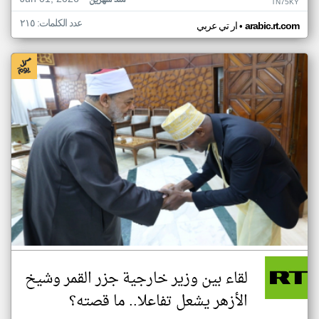
منذ شهرين
TN75KY
عدد الكلمات: ٢١٥
•
arabic.rt.com
ار تي عربي
لقاء بين وزير خارجية جزر القمر وشيخ
الأزهر يشعل تفاعلا.. ما قصته؟