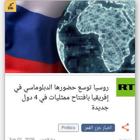
روسيا توسع حضورها الدبلوماسي في
إفريقيا بافتتاح ممثليات في 4 دول
جديدة
اخبار جزر القمر
Politics
Jun 01, 2026