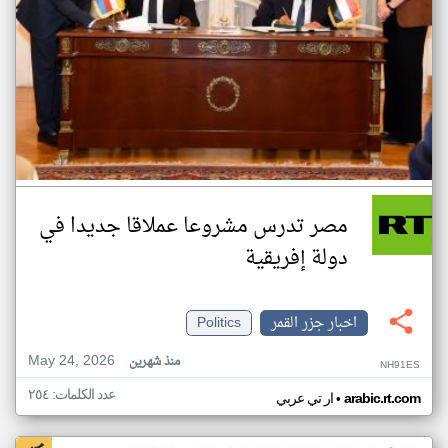
مصر تدرس مشروعا عملاقا جديدا في
دولة إفريقية
اخبار جزر القمر
Politics
May 24, 2026
منذ شهرين
NH91ES
عدد الكلمات: ٢٥٤
•
arabic.rt.com
ار تي عربي