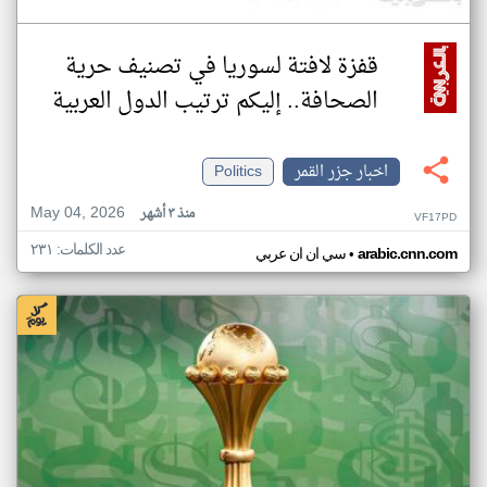
قفزة لافتة لسوريا في تصنيف حرية
الصحافة.. إليكم ترتيب الدول العربية
اخبار جزر القمر
Politics
May 04, 2026
منذ ٣ أشهر
VF17PD
عدد الكلمات: ٢٣١
•
arabic.cnn.com
سي ان ان عربي