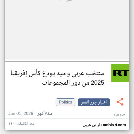
منتخب عربي وحيد يودع كأس إفريقيا
2025 من دور المجموعات
اخبار جزر القمر
Politics
Jan 01, 2026
منذ ٧ أشهر
YU55DX
عدد الكلمات: ١١٠
•
arabic.rt.com
ار تي عربي