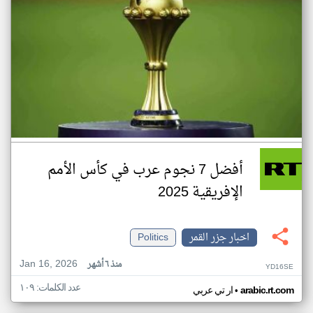
أفضل 7 نجوم عرب في كأس الأمم
الإفريقية 2025
اخبار جزر القمر
Politics
Jan 16, 2026
منذ ٦ أشهر
YD16SE
عدد الكلمات: ١٠٩
•
arabic.rt.com
ار تي عربي