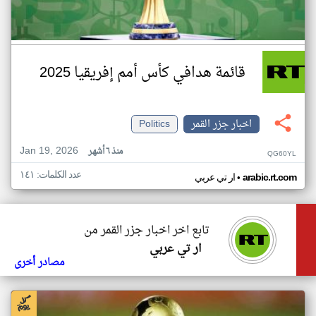
قائمة هدافي كأس أمم إفريقيا 2025
اخبار جزر القمر
Politics
Jan 19, 2026
منذ ٦ أشهر
QG60YL
عدد الكلمات: ١٤١
•
arabic.rt.com
ار تي عربي
تابع اخر اخبار جزر القمر من
ار تي عربي
مصادر أخرى