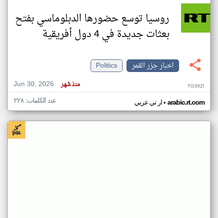
روسيا توسع حضورها الدبلوماسي بفتح
بعثات جديدة في 4 دول أفريقية
اخبار جزر القمر
Politics
Jun 30, 2026
منذ شهر
TG39ZI
عدد الكلمات: ٢٢٨
•
arabic.rt.com
ار تي عربي