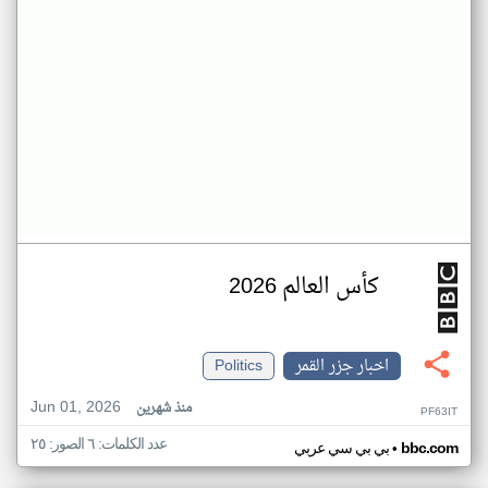
كأس العالم 2026
اخبار جزر القمر
Politics
Jun 01, 2026
منذ شهرين
PF63IT
عدد الكلمات: ٦ الصور: ٢٥
•
bbc.com
بي بي سي عربي