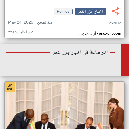
اخبار جزر القمر
Politics
May 24, 2026
منذ شهرين
OX58UY
عدد الكلمات: ٣٢٨
•
arabic.rt.com
ار تي عربي
أخر ساعة في اخبار جزر القمر