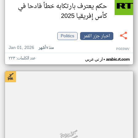
حكم يعترف بارتكابه خطأ فادحا في
كأس إفريقيا 2025
اخبار جزر القمر
Politics
Jan 01, 2026
منذ ٧ أشهر
PG03WV
عدد الكلمات: ٢٢٣
•
arabic.rt.com
ار تي عربي