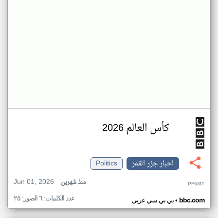
كأس العالم 2026
اخبار جزر القمر
Politics
Jun 01, 2026
منذ شهرين
PF63IT
عدد الكلمات: ٦ الصور: ٢٥
•
bbc.com
بي بي سي عربي