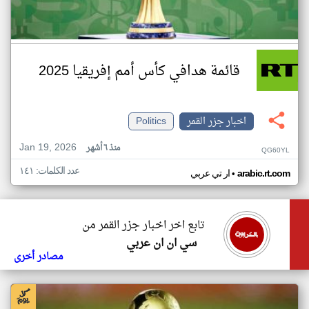
قائمة هدافي كأس أمم إفريقيا 2025
اخبار جزر القمر
Politics
Jan 19, 2026
منذ ٦ أشهر
QG60YL
عدد الكلمات: ١٤١
•
arabic.rt.com
ار تي عربي
تابع اخر اخبار جزر القمر من
سي ان ان عربي
مصادر أخرى