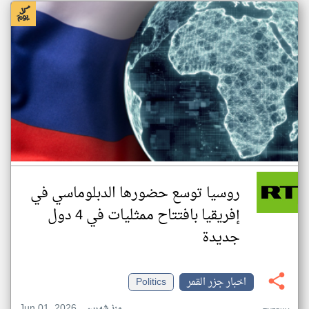
روسيا توسع حضورها الدبلوماسي في
إفريقيا بافتتاح ممثليات في 4 دول
جديدة
اخبار جزر القمر
Politics
Jun 01, 2026