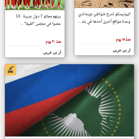
اليونيسكو تدرج شواطئ نورماندي
بينهم ممثلو 7 دول عربية.. 13
klyoum.com
وعدة مواقع أخرى أحدها في بلد ...
تغيير الدولة
عضوا في مجلس "الفيفا" ...
تعبر
مصادر الأخبار من جزر القمر
المقالات
الموجوده
اخبار جزر القمر على مدار الساعة
منذ ١٥ يوم
هنا عن
منذ ٣٠ يوم
وجهة
نظر
أهم اخبار جزر القمر العاجلة والمباشرة
ار تي عربي
كاتبيها.
ار تي عربي