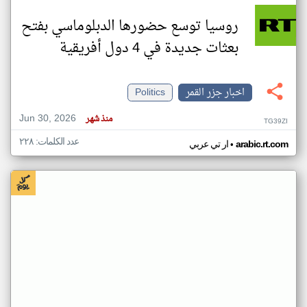
روسيا توسع حضورها الدبلوماسي بفتح
بعثات جديدة في 4 دول أفريقية
اخبار جزر القمر
Politics
Jun 30, 2026
منذ شهر
TG39ZI
عدد الكلمات: ٢٢٨
•
arabic.rt.com
ار تي عربي