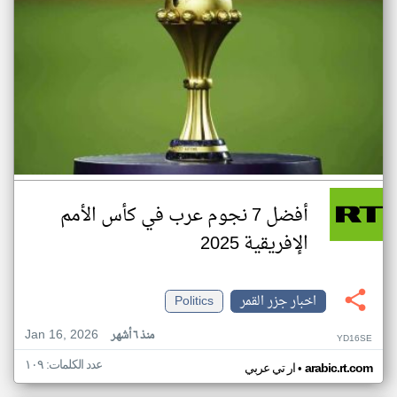
أفضل 7 نجوم عرب في كأس الأمم
الإفريقية 2025
اخبار جزر القمر
Politics
Jan 16, 2026
منذ ٦ أشهر
YD16SE
عدد الكلمات: ١٠٩
•
arabic.rt.com
ار تي عربي