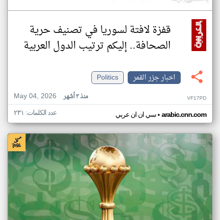
قفزة لافتة لسوريا في تصنيف حرية
الصحافة.. إليكم ترتيب الدول العربية
اخبار جزر القمر
Politics
May 04, 2026
منذ ٣ أشهر
VF17PD
عدد الكلمات: ٢٣١
•
arabic.cnn.com
سي ان ان عربي