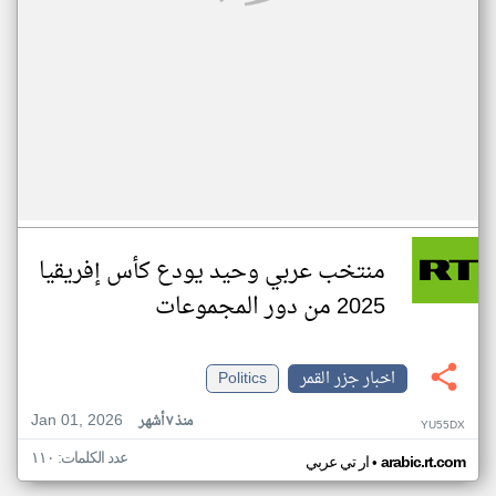
منتخب عربي وحيد يودع كأس إفريقيا
2025 من دور المجموعات
اخبار جزر القمر
Politics
Jan 01, 2026
منذ ٧ أشهر
YU55DX
عدد الكلمات: ١١٠
•
arabic.rt.com
ار تي عربي