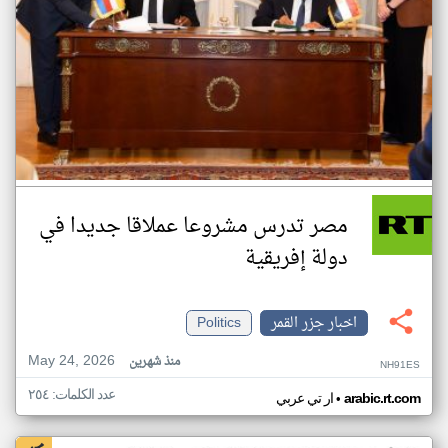
مصر تدرس مشروعا عملاقا جديدا في
دولة إفريقية
اخبار جزر القمر
Politics
May 24, 2026
منذ شهرين
NH91ES
عدد الكلمات: ٢٥٤
•
arabic.rt.com
ار تي عربي