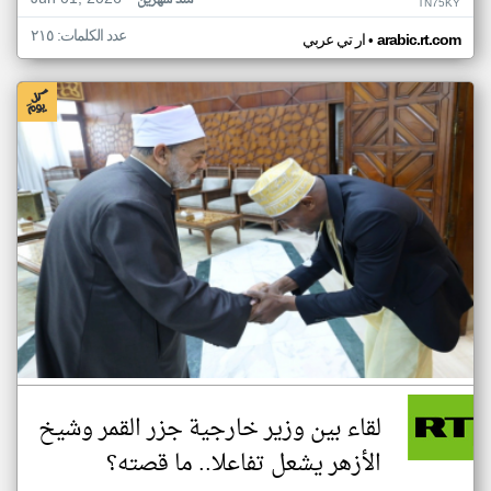
منذ شهرين
TN75KY
عدد الكلمات: ٢١٥
•
arabic.rt.com
ار تي عربي
لقاء بين وزير خارجية جزر القمر وشيخ
الأزهر يشعل تفاعلا.. ما قصته؟