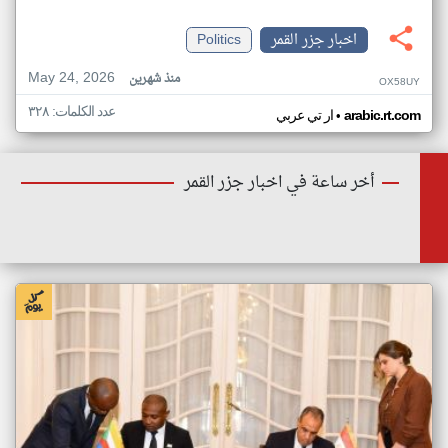
اخبار جزر القمر
Politics
May 24, 2026
منذ شهرين
OX58UY
عدد الكلمات: ٣٢٨
•
arabic.rt.com
ار تي عربي
أخر ساعة في اخبار جزر القمر