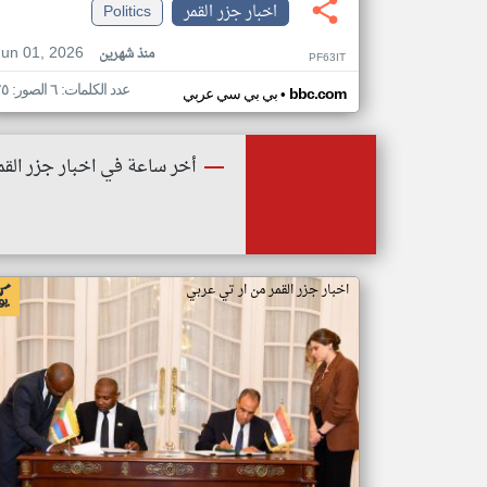
اخبار جزر القمر
Politics
Jun 01, 2026
منذ شهرين
PF63IT
عدد الكلمات: ٦ الصور: ٢٥
•
bbc.com
بي بي سي عربي
أخر ساعة في اخبار جزر القم
اخبار جزر القمر من ار تي عربي