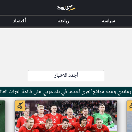
سياسة
رياضة
أقتصاد
أجدد الاخبار
ماندي وعدة مواقع أخرى أحدها في بلد عربي على قائمة التراث العال
اخبار جزر القمر من ار تي عربي
اخ