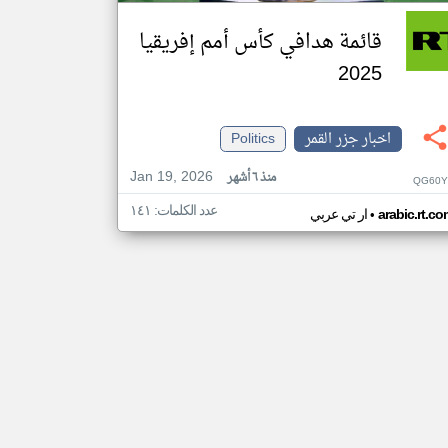
قائمة هدافي كأس أمم إفريقيا
2025
اخبار جزر القمر
Politics
Jan 19, 2026
منذ ٦ أشهر
QG60Y
عدد الكلمات: ١٤١
•
arabic.rt.c
ار تي عربي