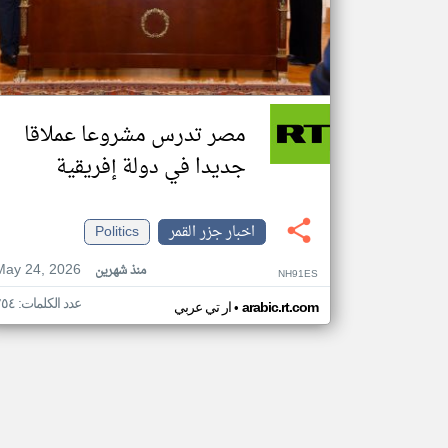
مصر تدرس مشروعا عملاقا
جديدا في دولة إفريقية
اخبار جزر القمر
Politics
May 24, 2026
منذ شهرين
NH91ES
عدد الكلمات: ٢٥٤
•
arabic.rt.com
ار تي عربي