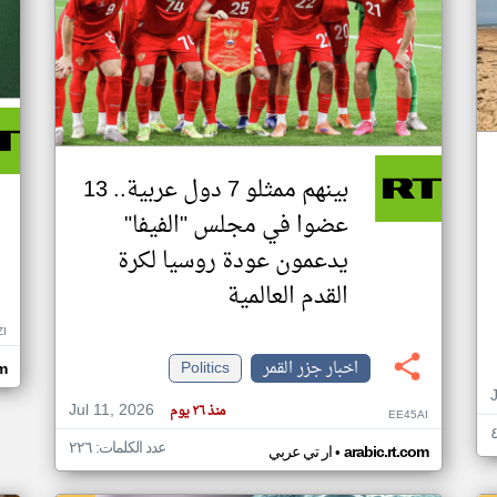
بينهم ممثلو 7 دول عربية.. 13
عضوا في مجلس "الفيفا"
يدعمون عودة روسيا لكرة
القدم العالمية
ZI
اخبار جزر القمر
Politics
om
Jul 11, 2026
منذ ٢٦ يوم
EE45AI
عدد الكلمات: ٢٢٦
•
arabic.rt.com
ار تي عربي