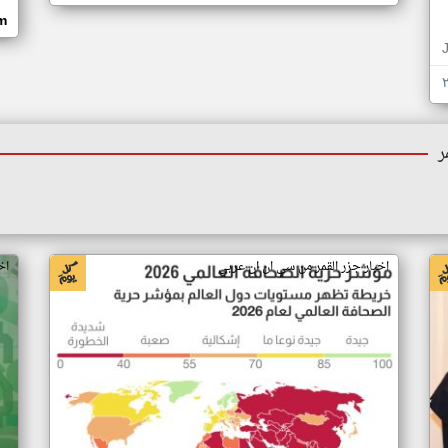
om
ر
اخبار جزر القمر من سي ان ان عربي
اخ