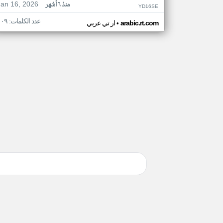
Jan 16, 2026
منذ ٦ أشهر
YD16SE
عدد الكلمات: ١٠٩
•
arabic.rt.com
ار تي عربي