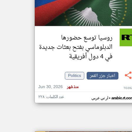
klyoum.com
تغيير الدولة
مصادر الأخبار من جزر القمر
روسيا توسع حضورها
اخبار جزر القمر على مدار الساعة
الدبلوماسي بفتح بعثات جديدة
أهم اخبار جزر القمر العاجلة والمباشرة
في 4 دول أفريقية
اخبار جزر القمر
Politics
Jun 30, 2026
منذ شهر
TG39
عدد الكلمات: ٢٢٨
•
arabic.rt.c
ار تي عربي