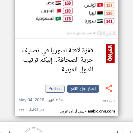
قفزة لافتة لسوريا في تصنيف
حرية الصحافة.. إليكم ترتيب
الدول العربية
اخبار جزر القمر
Politics
May 04, 2026
منذ ٣ أشهر
VF17PD
عدد الكلمات: ٢٣١
•
arabic.cnn.com
سي ان ان عربي