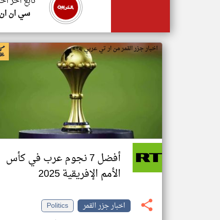
تابع اخر اخب
سي ان ان
اخبار جزر القمر من ار تي عربي
أفضل 7 نجوم عرب في كأس
الأمم الإفريقية 2025
اخبار جزر القمر
Politics