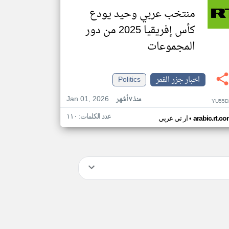
منتخب عربي وحيد يودع
كأس إفريقيا 2025 من دور
المجموعات
اخبار جزر القمر
Politics
Jan 01, 2026
منذ ٧ أشهر
YU55D
عدد الكلمات: ١١٠
•
arabic.rt.c
ار تي عربي