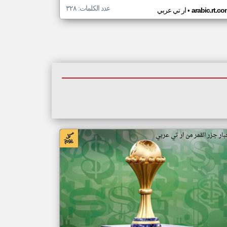
عدد الكلمات: ٣٢٨
•
arabic.rt.c
ار تي عربي
بار جزر القمر من ار تي عربي