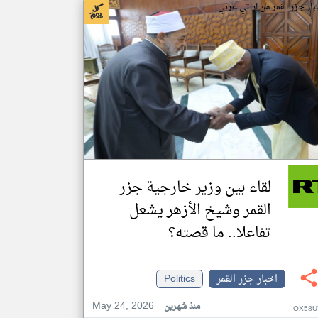
بار جزر القمر من ار تي عربي
لقاء بين وزير خارجية جزر
القمر وشيخ الأزهر يشعل
تفاعلا.. ما قصته؟
اخبار جزر القمر
Politics
May 24, 2026
منذ شهرين
OX58U