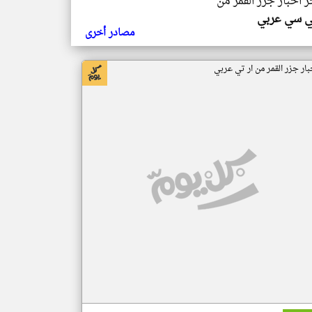
ر اخبار جزر القمر من
ي سي عربي
مصادر أخرى
بار جزر القمر من ار تي عربي