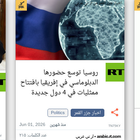
اخبار جزر القمر من ار تي عربي
اخ
روسيا توسع حضورها
الدبلوماسي في إفريقيا بافتتاح
ممثليات في 4 دول جديدة
اخبار جزر القمر
Politics
Jun 01, 2026
منذ شهرين
TN75KY
عدد الكلمات: ٢١٥
•
Y
arabic.rt.com
ار تي عربي