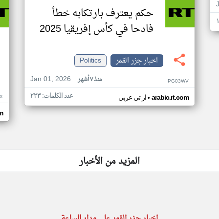
حكم يعترف بارتكابه خطأ
فادحا في كأس إفريقيا 2025
اخبار جزر القمر
Politics
Jan 01, 2026
منذ ٧ أشهر
PG03WV
عدد الكلمات: ٢٢٣
•
X
arabic.rt.com
ار تي عربي
om
المزيد من الأخبار
اخبار جزر القمر على مدار الساعة