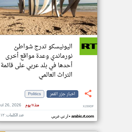
تعبر
المقالات
الموجوده
هنا عن
وجهة
اليونيسكو تدرج شواطئ
نظر
كاتبيها.
نورماندي وعدة مواقع أخرى
أحدها في بلد عربي على قائمة
التراث العالمي
اخبار جزر القمر
Politics
Jul 26, 2026
منذ ١١ يوم
XJ39DF
عدد الكلمات: ٤١٢
•
arabic.rt.com
ار تي عربي