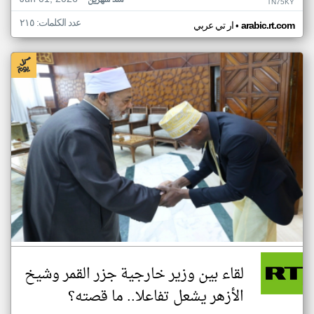
منذ شهرين
TN75KY
عدد الكلمات: ٢١٥
•
arabic.rt.com
ار تي عربي
لقاء بين وزير خارجية جزر القمر وشيخ
الأزهر يشعل تفاعلا.. ما قصته؟