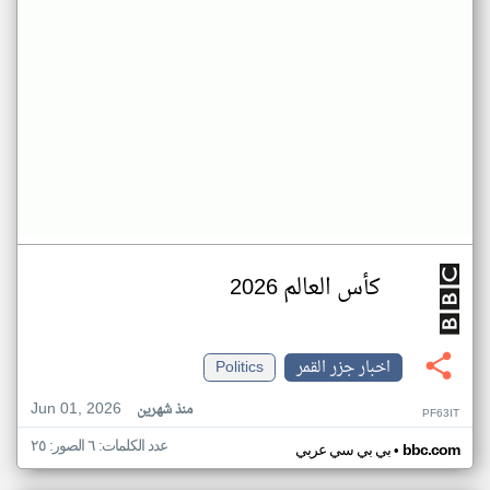
كأس العالم 2026
اخبار جزر القمر
Politics
Jun 01, 2026
منذ شهرين
PF63IT
عدد الكلمات: ٦ الصور: ٢٥
•
bbc.com
بي بي سي عربي