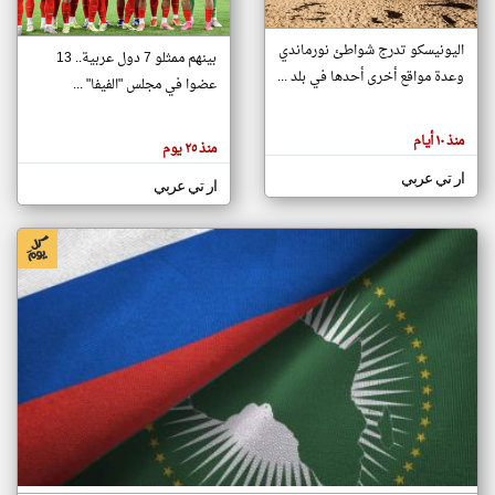
اليونيسكو تدرج شواطئ نورماندي
بينهم ممثلو 7 دول عربية.. 13
klyoum.com
وعدة مواقع أخرى أحدها في بلد ...
تغيير الدولة
عضوا في مجلس "الفيفا" ...
تعبر
مصادر الأخبار من جزر القمر
المقالات
الموجوده
اخبار جزر القمر على مدار الساعة
منذ ١٠ أيام
هنا عن
منذ ٢٥ يوم
وجهة
نظر
أهم اخبار جزر القمر العاجلة والمباشرة
ار تي عربي
كاتبيها.
ار تي عربي