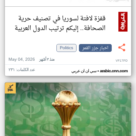
قفزة لافتة لسوريا في تصنيف حرية
الصحافة.. إليكم ترتيب الدول العربية
اخبار جزر القمر
Politics
May 04, 2026
منذ ٣ أشهر
VF17PD
عدد الكلمات: ٢٣١
•
arabic.cnn.com
سي ان ان عربي