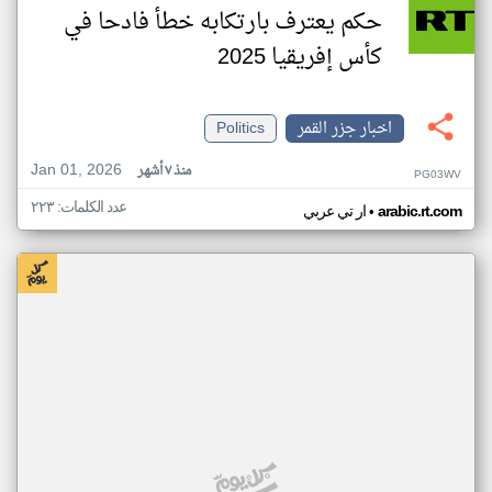
حكم يعترف بارتكابه خطأ فادحا في
كأس إفريقيا 2025
اخبار جزر القمر
Politics
Jan 01, 2026
منذ ٧ أشهر
PG03WV
عدد الكلمات: ٢٢٣
•
arabic.rt.com
ار تي عربي