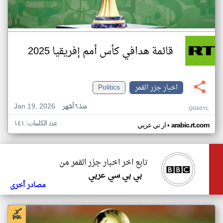
قائمة هدافي كأس أمم إفريقيا 2025
اخبار جزر القمر
Politics
Jan 19, 2026
منذ ٦ أشهر
QG60YL
عدد الكلمات: ١٤١
•
arabic.rt.com
ار تي عربي
تابع اخر اخبار جزر القمر من
بي بي سي عربي
مصادر أخرى