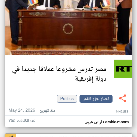
مصر تدرس مشروعا عملاقا جديدا في
دولة إفريقية
اخبار جزر القمر
Politics
May 24, 2026
منذ شهرين
NH91ES
عدد الكلمات: ٢٥٤
•
arabic.rt.com
ار تي عربي