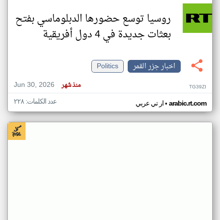
روسيا توسع حضورها الدبلوماسي بفتح
بعثات جديدة في 4 دول أفريقية
اخبار جزر القمر
Politics
Jun 30, 2026
منذ شهر
TG39ZI
عدد الكلمات: ٢٢٨
•
arabic.rt.com
ار تي عربي