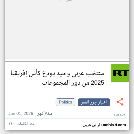
منتخب عربي وحيد يودع كأس إفريقيا
2025 من دور المجموعات
اخبار جزر القمر
Politics
Jan 01, 2026
منذ ٧ أشهر
YU55DX
عدد الكلمات: ١١٠
•
arabic.rt.com
ار تي عربي