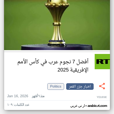
أفضل 7 نجوم عرب في كأس الأمم
الإفريقية 2025
اخبار جزر القمر
Politics
Jan 16, 2026
منذ ٦ أشهر
YD16SE
عدد الكلمات: ١٠٩
•
arabic.rt.com
ار تي عربي