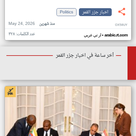
اخبار جزر القمر
Politics
May 24, 2026
منذ شهرين
OX58UY
عدد الكلمات: ٣٢٨
•
arabic.rt.com
ار تي عربي
أخر ساعة في اخبار جزر القمر