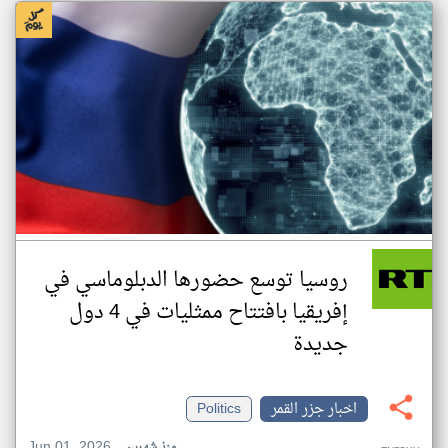
روسيا توسع حضورها الدبلوماسي في
إفريقيا بافتتاح ممثليات في 4 دول
جديدة
اخبار جزر القمر
Politics
Jun 01, 2026