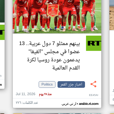
بينهم ممثلو 7 دول عربية.. 13
عضوا في مجلس "الفيفا"
يدعمون عودة روسيا لكرة
القدم العالمية
ZI
اخبار جزر القمر
Politics
om
Jul 11, 2026
منذ ٢٥ يوم
EE45AI
عدد الكلمات: ٢٢٦
•
arabic.rt.com
ار تي عربي