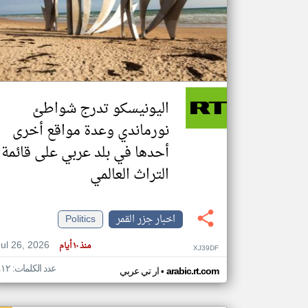
تعبر
المقالات
الموجوده
هنا عن
وجهة
اليونيسكو تدرج شواطئ
نظر
كاتبيها.
نورماندي وعدة مواقع أخرى
أحدها في بلد عربي على قائمة
التراث العالمي
اخبار جزر القمر
Politics
Jul 26, 2026
منذ ١٠ أيام
XJ39DF
عدد الكلمات: ٤١٢
•
arabic.rt.com
ار تي عربي