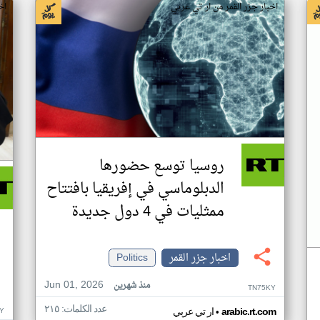
اخبار جزر القمر من ار تي عربي
اخ
روسيا توسع حضورها
الدبلوماسي في إفريقيا بافتتاح
ممثليات في 4 دول جديدة
اخبار جزر القمر
Politics
Jun 01, 2026
منذ شهرين
TN75KY
عدد الكلمات: ٢١٥
•
Y
arabic.rt.com
ار تي عربي