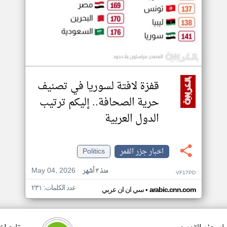
قفزة لافتة لسوريا في تصنيف
حرية الصحافة.. إليكم ترتيب
الدول العربية
اخبار جزر القمر
Politics
May 04, 2026
منذ ٣ أشهر
VF17PD
عدد الكلمات: ٢٣١
•
arabic.cnn.com
سي ان ان عربي