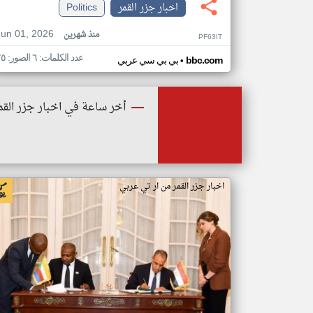
اخبار جزر القمر
Politics
Jun 01, 2026
منذ شهرين
PF63IT
عدد الكلمات: ٦ الصور: ٢٥
•
bbc.com
بي بي سي عربي
أخر ساعة في اخبار جزر القم
اخبار جزر القمر من ار تي عربي