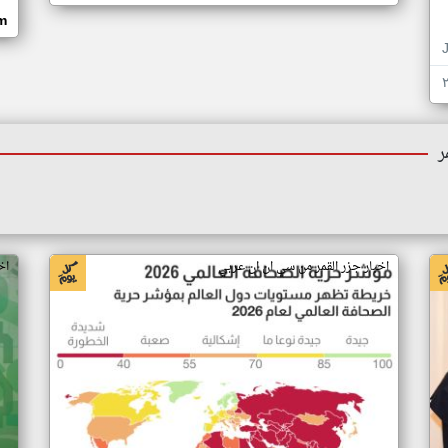
om
ر
اخبار جزر القمر من سي ان ان عربي
اخ