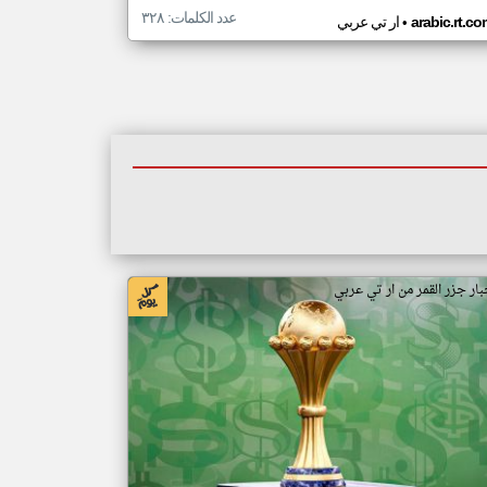
عدد الكلمات: ٣٢٨
•
arabic.rt.c
ار تي عربي
بار جزر القمر من ار تي عربي