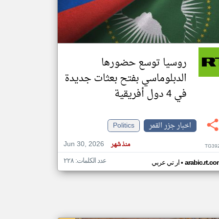
klyoum.com
تغيير الدولة
مصادر الأخبار من جزر القمر
روسيا توسع حضورها
اخبار جزر القمر على مدار الساعة
الدبلوماسي بفتح بعثات جديدة
أهم اخبار جزر القمر العاجلة والمباشرة
في 4 دول أفريقية
اخبار جزر القمر
Politics
Jun 30, 2026
منذ شهر
TG39
عدد الكلمات: ٢٢٨
•
arabic.rt.c
ار تي عربي