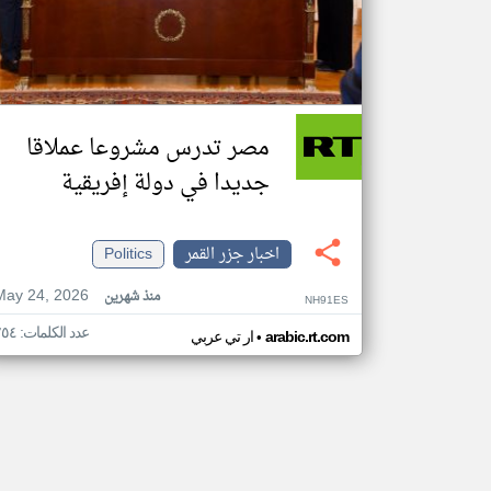
مصر تدرس مشروعا عملاقا
جديدا في دولة إفريقية
اخبار جزر القمر
Politics
May 24, 2026
منذ شهرين
NH91ES
عدد الكلمات: ٢٥٤
•
arabic.rt.com
ار تي عربي