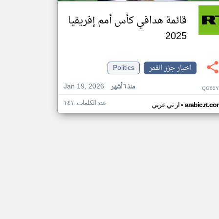
قائمة هدافي كأس أمم إفريقيا
2025
اخبار جزر القمر
Politics
Jan 19, 2026
منذ ٦ أشهر
QG60Y
عدد الكلمات: ١٤١
•
arabic.rt.c
ار تي عربي