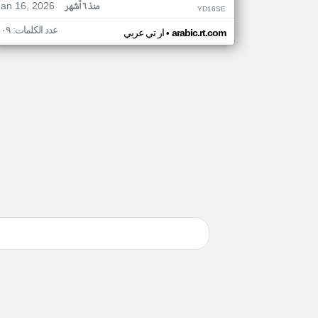
Jan 16, 2026
منذ ٦ أشهر
YD16SE
عدد الكلمات: ١٠٩
•
arabic.rt.com
ار تي عربي