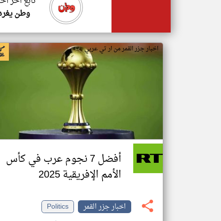
تابع اخر اخب
وطن يغرد
اخبار جزر القمر من ار تي عربي
أفضل 7 نجوم عرب في كأس
الأمم الإفريقية 2025
اخبار جزر القمر
Politics