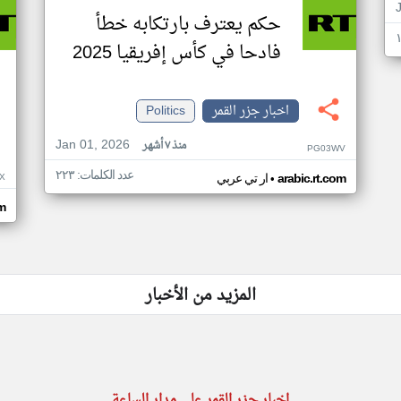
حكم يعترف بارتكابه خطأ
فادحا في كأس إفريقيا 2025
اخبار جزر القمر
Politics
Jan 01, 2026
منذ ٧ أشهر
PG03WV
عدد الكلمات: ٢٢٣
•
X
arabic.rt.com
ار تي عربي
om
المزيد من الأخبار
اخبار جزر القمر على مدار الساعة