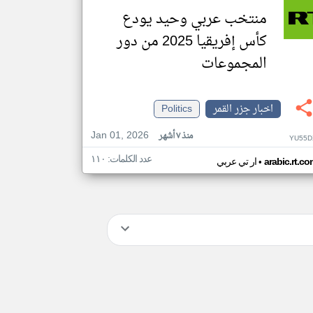
منتخب عربي وحيد يودع
كأس إفريقيا 2025 من دور
المجموعات
اخبار جزر القمر
Politics
Jan 01, 2026
منذ ٧ أشهر
YU55D
عدد الكلمات: ١١٠
•
arabic.rt.c
ار تي عربي