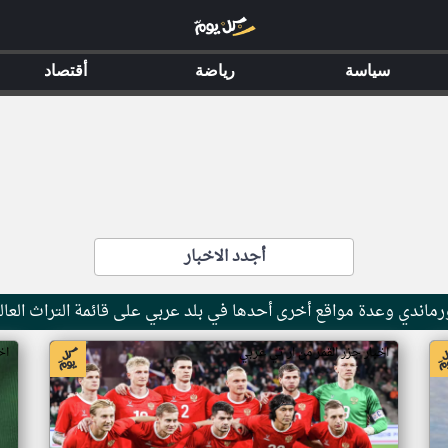
سياسة
رياضة
أقتصاد
أجدد الاخبار
ماندي وعدة مواقع أخرى أحدها في بلد عربي على قائمة التراث العال
اخبار جزر القمر من ار تي عربي
اخ