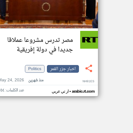
مصر تدرس مشروعا عملاقا
جديدا في دولة إفريقية
اخبار جزر القمر
Politics
May 24, 2026
منذ شهرين
NH91ES
عدد الكلمات: ٢٥٤
•
arabic.rt.com
ار تي عربي