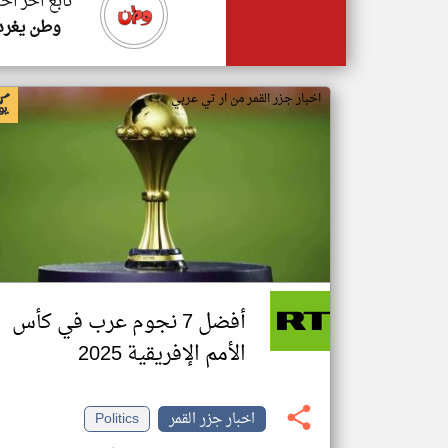
تابع اخر اخب
وطن يغرد
اخبار جزر القمر من ار تي عربي
أفضل 7 نجوم عرب في كأس
الأمم الإفريقية 2025
اخبار جزر القمر
Politics