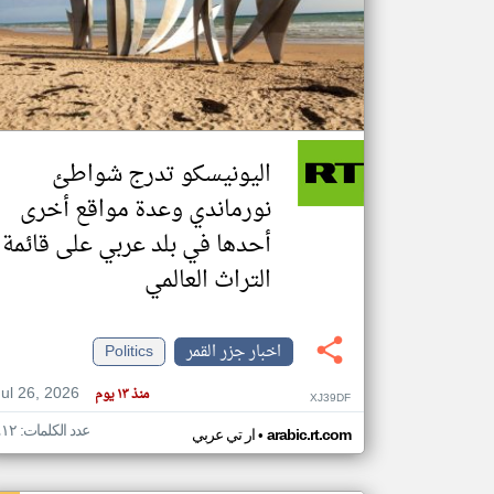
تعبر
المقالات
الموجوده
هنا عن
وجهة
اليونيسكو تدرج شواطئ
نظر
كاتبيها.
نورماندي وعدة مواقع أخرى
أحدها في بلد عربي على قائمة
التراث العالمي
اخبار جزر القمر
Politics
Jul 26, 2026
منذ ١٣ يوم
XJ39DF
عدد الكلمات: ٤١٢
•
arabic.rt.com
ار تي عربي