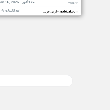
Jan 16, 2026
منذ ٦ أشهر
YD16SE
عدد الكلمات: ١٠٩
•
arabic.rt.com
ار تي عربي