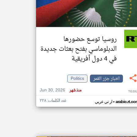
klyoum.com
تغيير الدولة
مصادر الأخبار من جزر القمر
روسيا توسع حضورها
اخبار جزر القمر على مدار الساعة
الدبلوماسي بفتح بعثات جديدة
أهم اخبار جزر القمر العاجلة والمباشرة
في 4 دول أفريقية
اخبار جزر القمر
Politics
Jun 30, 2026
منذ شهر
TG39
عدد الكلمات: ٢٢٨
•
arabic.rt.c
ار تي عربي