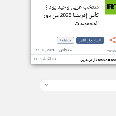
منتخب عربي وحيد يودع
كأس إفريقيا 2025 من دور
المجموعات
اخبار جزر القمر
Politics
Jan 01, 2026
منذ ٧ أشهر
YU55D
عدد الكلمات: ١١٠
•
arabic.rt.c
ار تي عربي