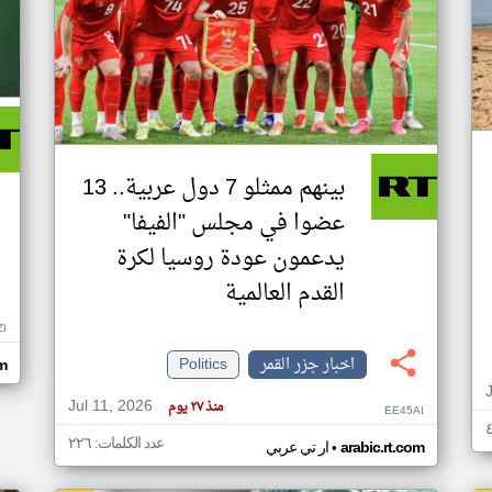
بينهم ممثلو 7 دول عربية.. 13
عضوا في مجلس "الفيفا"
يدعمون عودة روسيا لكرة
القدم العالمية
ZI
اخبار جزر القمر
Politics
om
Jul 11, 2026
منذ ٢٧ يوم
EE45AI
عدد الكلمات: ٢٢٦
•
arabic.rt.com
ار تي عربي