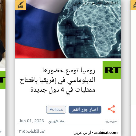
اخبار جزر القمر من ار تي عربي
اخ
روسيا توسع حضورها
الدبلوماسي في إفريقيا بافتتاح
ممثليات في 4 دول جديدة
اخبار جزر القمر
Politics
Jun 01, 2026
منذ شهرين
TN75KY
عدد الكلمات: ٢١٥
•
Y
arabic.rt.com
ار تي عربي