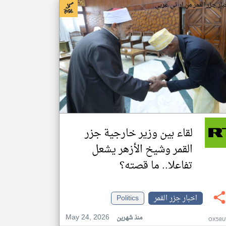
بار جزر القمر من ار تي عربي
لقاء بين وزير خارجية جزر
القمر وشيخ الأزهر يشعل
تفاعلا.. ما قصته؟
اخبار جزر القمر
Politics
May 24, 2026
منذ شهرين
OX58U