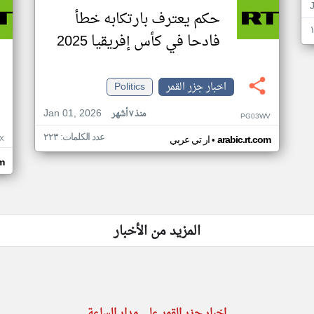
حكم يعترف بارتكابه خطأ
فادحا في كأس إفريقيا 2025
اخبار جزر القمر
Politics
Jan 01, 2026
منذ ٧ أشهر
PG03WV
عدد الكلمات: ٢٢٣
•
X
arabic.rt.com
ار تي عربي
om
المزيد من الأخبار
اخبار جزر القمر على مدار الساعة