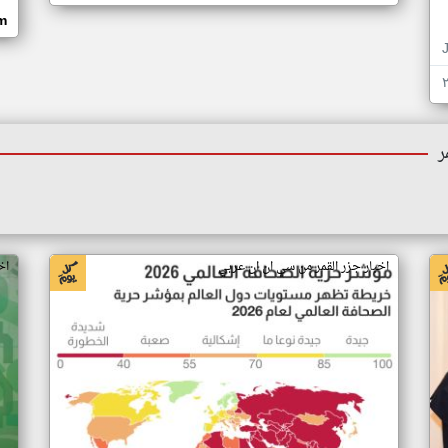
om
ر
اخبار جزر القمر من سي ان ان عربي
اخ