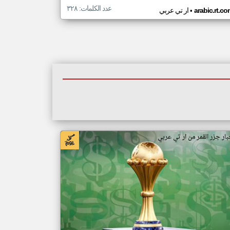
عدد الكلمات: ٣٢٨
•
arabic.rt.c
ار تي عربي
بار جزر القمر من ار تي عربي