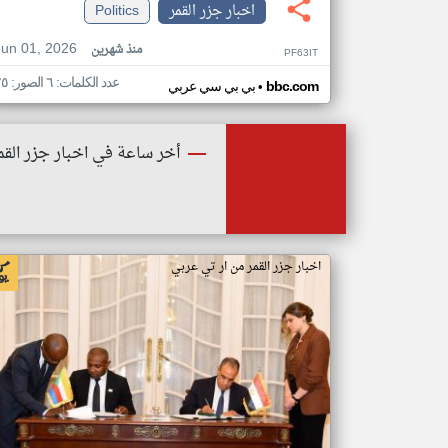
اخبار جزر القمر
Politics
Jun 01, 2026
منذ شهرين
PF63IT
عدد الكلمات: ٦ الصور: ٢٥
•
bbc.com
بي بي سي عربي
أخر ساعة في اخبار جزر القم
اخبار جزر القمر من ار تي عربي