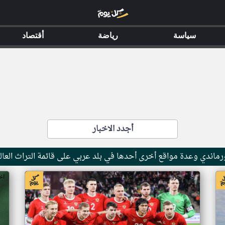
سياسة
رياضة
أقتصاد
أجدد الاخبار
ماندي وعدة مواقع أخرى أحدها في بلد عربي على قائمة التراث العال
اخبار جزر القمر من ار تي عربي
اخ