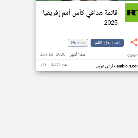
قائمة هدافي كأس أمم إفريقيا
2025
اخبار جزر القمر
Politics
Jan 19, 2026
منذ ٦ أشهر
QG60Y
عدد الكلمات: ١٤١
•
arabic.rt.c
ار تي عربي