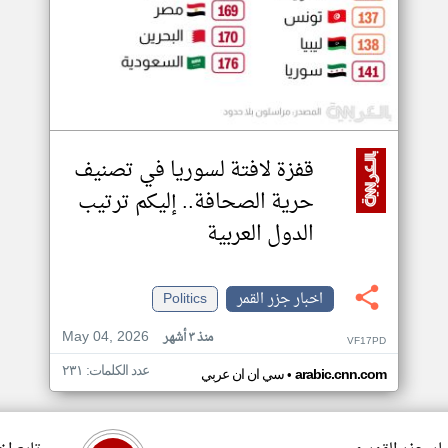
قفزة لافتة لسوريا في تصنيف
حرية الصحافة.. إليكم ترتيب
الدول العربية
اخبار جزر القمر
Politics
May 04, 2026
منذ ٣ أشهر
VF17PD
عدد الكلمات: ٢٣١
•
arabic.cnn.com
سي ان ان عربي