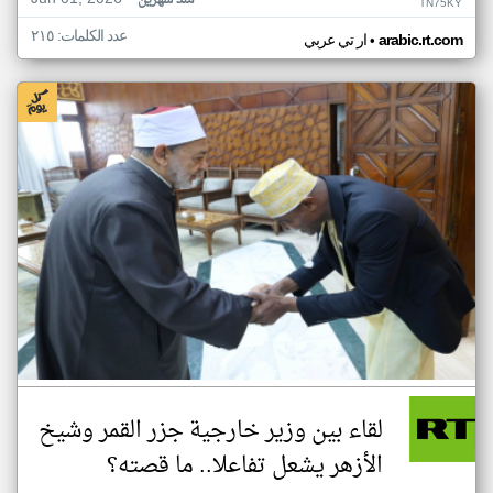
منذ شهرين
TN75KY
عدد الكلمات: ٢١٥
•
arabic.rt.com
ار تي عربي
لقاء بين وزير خارجية جزر القمر وشيخ
الأزهر يشعل تفاعلا.. ما قصته؟