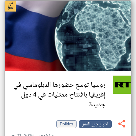
روسيا توسع حضورها الدبلوماسي في
إفريقيا بافتتاح ممثليات في 4 دول
جديدة
اخبار جزر القمر
Politics
Jun 01, 2026