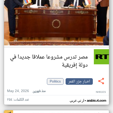
مصر تدرس مشروعا عملاقا جديدا في
دولة إفريقية
اخبار جزر القمر
Politics
May 24, 2026
منذ شهرين
NH91ES
عدد الكلمات: ٢٥٤
•
arabic.rt.com
ار تي عربي