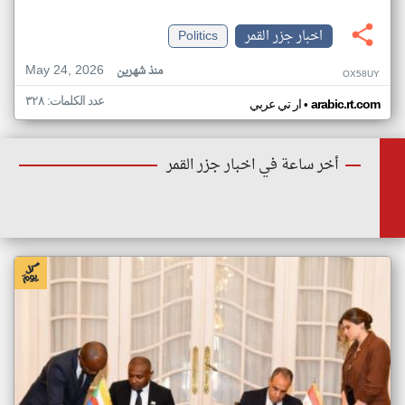
اخبار جزر القمر
Politics
May 24, 2026
منذ شهرين
OX58UY
عدد الكلمات: ٣٢٨
•
arabic.rt.com
ار تي عربي
أخر ساعة في اخبار جزر القمر