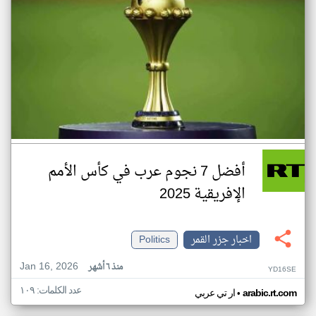
أفضل 7 نجوم عرب في كأس الأمم
الإفريقية 2025
اخبار جزر القمر
Politics
Jan 16, 2026
منذ ٦ أشهر
YD16SE
عدد الكلمات: ١٠٩
•
arabic.rt.com
ار تي عربي