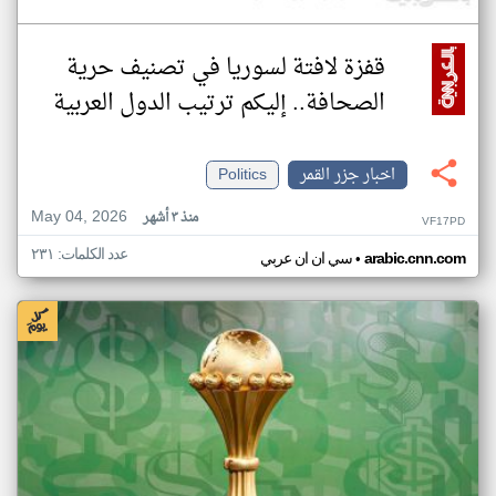
قفزة لافتة لسوريا في تصنيف حرية
الصحافة.. إليكم ترتيب الدول العربية
اخبار جزر القمر
Politics
May 04, 2026
منذ ٣ أشهر
VF17PD
عدد الكلمات: ٢٣١
•
arabic.cnn.com
سي ان ان عربي