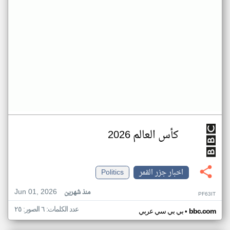
كأس العالم 2026
اخبار جزر القمر
Politics
Jun 01, 2026
منذ شهرين
PF63IT
عدد الكلمات: ٦ الصور: ٢٥
•
bbc.com
بي بي سي عربي