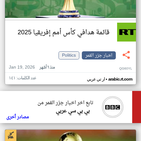
قائمة هدافي كأس أمم إفريقيا 2025
اخبار جزر القمر
Politics
Jan 19, 2026
منذ ٦ أشهر
QG60YL
عدد الكلمات: ١٤١
•
arabic.rt.com
ار تي عربي
تابع اخر اخبار جزر القمر من
بي بي سي عربي
مصادر أخرى