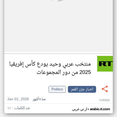
منتخب عربي وحيد يودع كأس إفريقيا
2025 من دور المجموعات
اخبار جزر القمر
Politics
Jan 01, 2026
منذ ٧ أشهر
YU55DX
عدد الكلمات: ١١٠
•
arabic.rt.com
ار تي عربي