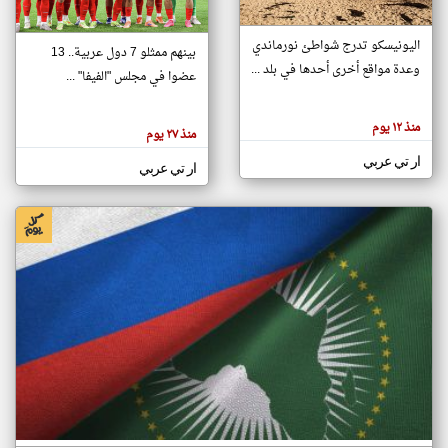
اليونيسكو تدرج شواطئ نورماندي
بينهم ممثلو 7 دول عربية.. 13
klyoum.com
وعدة مواقع أخرى أحدها في بلد ...
تغيير الدولة
عضوا في مجلس "الفيفا" ...
تعبر
مصادر الأخبار من جزر القمر
المقالات
الموجوده
اخبار جزر القمر على مدار الساعة
منذ ١٢ يوم
هنا عن
منذ ٢٧ يوم
وجهة
نظر
أهم اخبار جزر القمر العاجلة والمباشرة
ار تي عربي
كاتبيها.
ار تي عربي