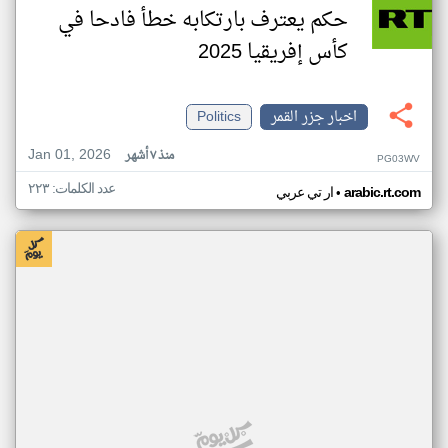
حكم يعترف بارتكابه خطأ فادحا في
كأس إفريقيا 2025
اخبار جزر القمر
Politics
Jan 01, 2026
منذ ٧ أشهر
PG03WV
عدد الكلمات: ٢٢٣
•
arabic.rt.com
ار تي عربي