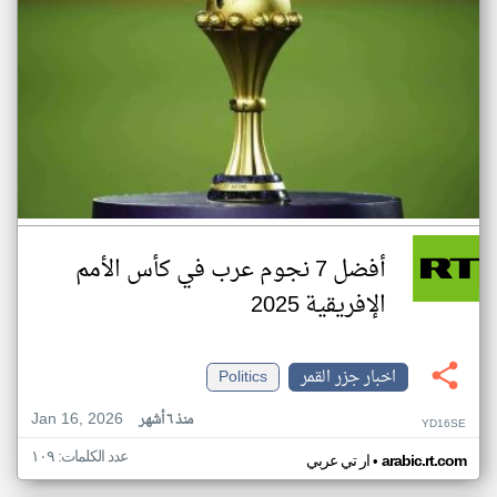
أفضل 7 نجوم عرب في كأس الأمم
الإفريقية 2025
اخبار جزر القمر
Politics
Jan 16, 2026
منذ ٦ أشهر
YD16SE
عدد الكلمات: ١٠٩
•
arabic.rt.com
ار تي عربي