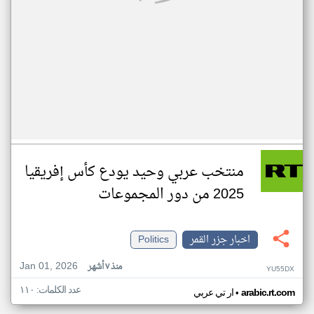
منتخب عربي وحيد يودع كأس إفريقيا
2025 من دور المجموعات
اخبار جزر القمر
Politics
Jan 01, 2026
منذ ٧ أشهر
YU55DX
عدد الكلمات: ١١٠
•
arabic.rt.com
ار تي عربي