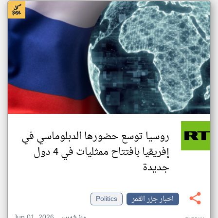
روسيا توسع حضورها الدبلوماسي في
إفريقيا بافتتاح ممثليات في 4 دول
جديدة
اخبار جزر القمر
Politics
Jun 01, 2026