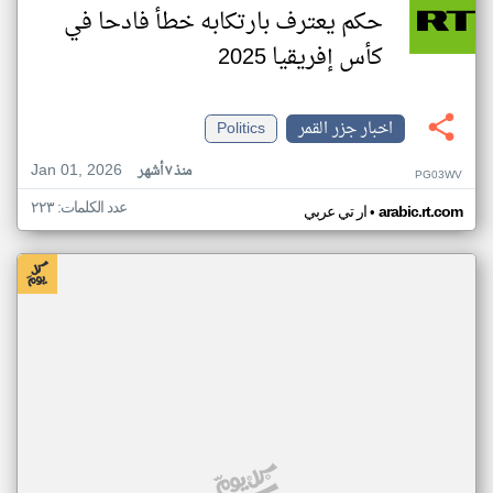
حكم يعترف بارتكابه خطأ فادحا في
كأس إفريقيا 2025
اخبار جزر القمر
Politics
Jan 01, 2026
منذ ٧ أشهر
PG03WV
عدد الكلمات: ٢٢٣
•
arabic.rt.com
ار تي عربي