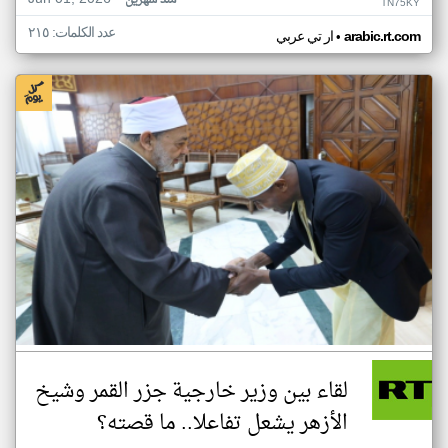
منذ شهرين
TN75KY
عدد الكلمات: ٢١٥
•
arabic.rt.com
ار تي عربي
لقاء بين وزير خارجية جزر القمر وشيخ
الأزهر يشعل تفاعلا.. ما قصته؟