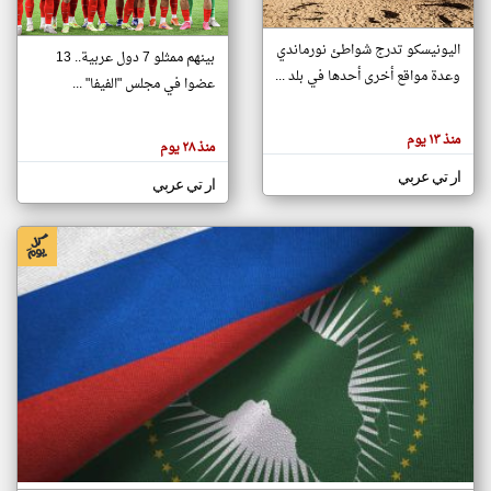
اليونيسكو تدرج شواطئ نورماندي
بينهم ممثلو 7 دول عربية.. 13
klyoum.com
وعدة مواقع أخرى أحدها في بلد ...
تغيير الدولة
عضوا في مجلس "الفيفا" ...
تعبر
مصادر الأخبار من جزر القمر
المقالات
الموجوده
اخبار جزر القمر على مدار الساعة
منذ ١٣ يوم
هنا عن
منذ ٢٨ يوم
وجهة
نظر
أهم اخبار جزر القمر العاجلة والمباشرة
ار تي عربي
كاتبيها.
ار تي عربي