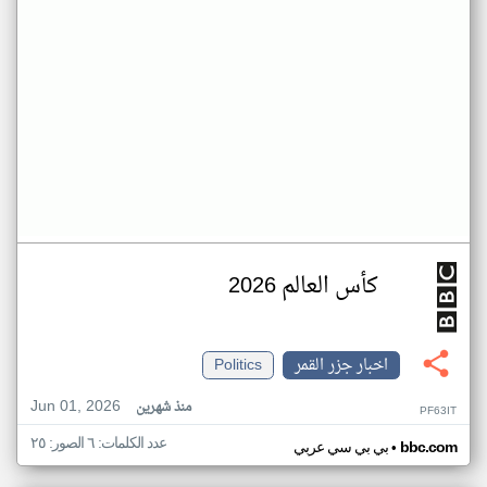
كأس العالم 2026
اخبار جزر القمر
Politics
Jun 01, 2026
منذ شهرين
PF63IT
عدد الكلمات: ٦ الصور: ٢٥
•
bbc.com
بي بي سي عربي