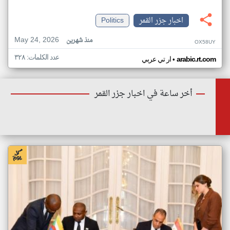
اخبار جزر القمر
Politics
May 24, 2026
منذ شهرين
OX58UY
عدد الكلمات: ٣٢٨
•
arabic.rt.com
ار تي عربي
أخر ساعة في اخبار جزر القمر