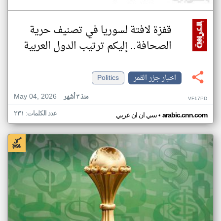
قفزة لافتة لسوريا في تصنيف حرية
الصحافة.. إليكم ترتيب الدول العربية
اخبار جزر القمر
Politics
May 04, 2026
منذ ٣ أشهر
VF17PD
عدد الكلمات: ٢٣١
•
arabic.cnn.com
سي ان ان عربي