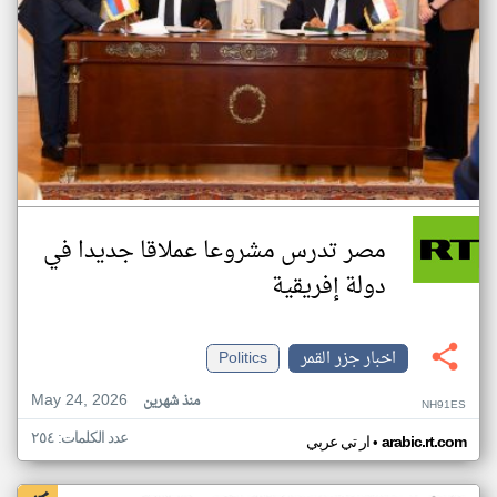
مصر تدرس مشروعا عملاقا جديدا في
دولة إفريقية
اخبار جزر القمر
Politics
May 24, 2026
منذ شهرين
NH91ES
عدد الكلمات: ٢٥٤
•
arabic.rt.com
ار تي عربي