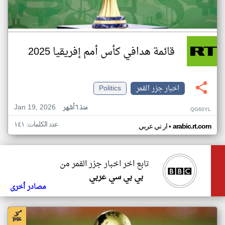
قائمة هدافي كأس أمم إفريقيا 2025
اخبار جزر القمر
Politics
Jan 19, 2026
منذ ٦ أشهر
QG60YL
عدد الكلمات: ١٤١
•
arabic.rt.com
ار تي عربي
تابع اخر اخبار جزر القمر من
بي بي سي عربي
مصادر أخرى