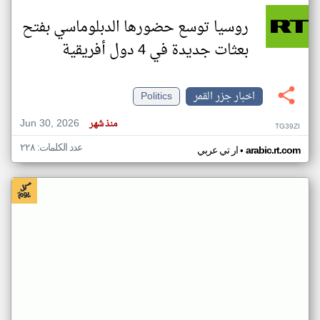
روسيا توسع حضورها الدبلوماسي بفتح
بعثات جديدة في 4 دول أفريقية
اخبار جزر القمر
Politics
Jun 30, 2026
منذ شهر
TG39ZI
عدد الكلمات: ٢٢٨
•
arabic.rt.com
ار تي عربي